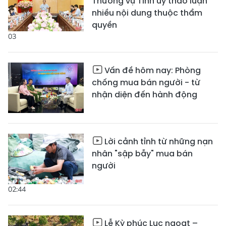
Thường vụ Tỉnh ủy thảo luận
nhiều nội dung thuộc thẩm
quyền
03
Vấn đề hôm nay: Phòng
chống mua bán người - từ
nhận diện đến hành động
Lời cảnh tỉnh từ những nạn
nhân "sập bẫy" mua bán
người
02:44
Lễ Kỳ phúc Lục ngoạt –