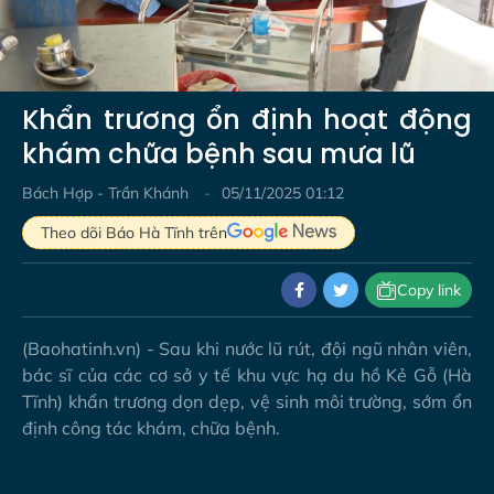
Video
Khẩn trương ổn định hoạt động
khám chữa bệnh sau mưa lũ
Bách Hợp - Trần Khánh
05/11/2025 01:12
Theo dõi Báo Hà Tĩnh trên
Copy link
(Baohatinh.vn) - Sau khi nước lũ rút, đội ngũ nhân viên,
bác sĩ của các cơ sở y tế khu vực hạ du hồ Kẻ Gỗ (Hà
Tĩnh) khẩn trương dọn dẹp, vệ sinh môi trường, sớm ổn
định công tác khám, chữa bệnh.