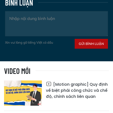
BÌNH LUẬN
Xin vui lòng gõ tiếng Việt có dấu
GỬI BÌNH LUẬN
VIDEO MỚI
[Motion graphic] Quy định
về biệt phái công chức và chế
độ, chính sách liên quan