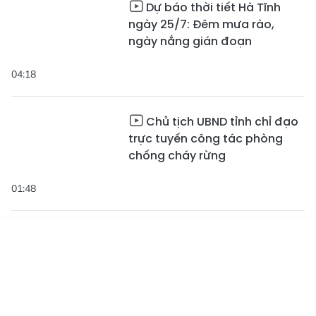
Dự báo thời tiết Hà Tĩnh
ngày 25/7: Đêm mưa rào,
ngày nắng gián đoạn
04:18
Chủ tịch UBND tỉnh chỉ đạo
trực tuyến công tác phòng
chống cháy rừng
01:48
Chiến thắng Đồng Lộc - từ
"tọa độ lửa" đến miền xanh
Tin mới
Emagazine
Truyền hình
Podcast
hòa bình
02:54