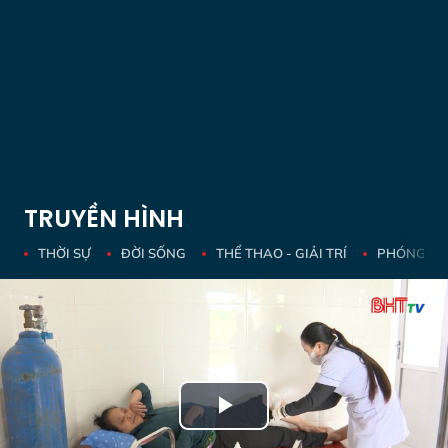
TRUYỀN HÌNH
THỜI SỰ
ĐỜI SỐNG
THỂ THAO - GIẢI TRÍ
PHÓNG SỰ 
Play