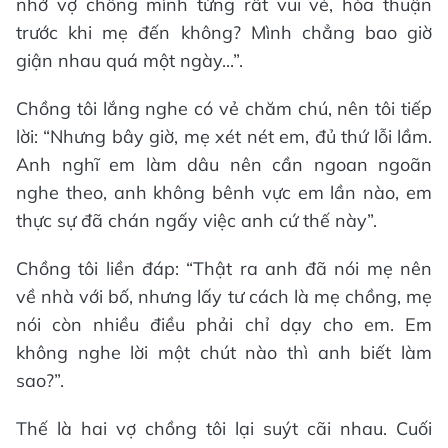
nhớ vợ chồng mình từng rất vui vẻ, hòa thuận
trước khi mẹ đến không? Mình chẳng bao giờ
giận nhau quá một ngày...”.
Chồng tôi lắng nghe có vẻ chăm chú, nên tôi tiếp
lời: “Nhưng bây giờ, mẹ xét nét em, đủ thứ lỗi lầm.
Anh nghĩ em làm dâu nên cần ngoan ngoãn
nghe theo, anh không bênh vực em lần nào, em
thực sự đã chán ngấy việc anh cứ thế này”.
Chồng tôi liền đáp: “Thật ra anh đã nói mẹ nên
về nhà với bố, nhưng lấy tư cách là mẹ chồng, mẹ
nói còn nhiều điều phải chỉ dạy cho em. Em
không nghe lời một chút nào thì anh biết làm
sao?”.
Thế là hai vợ chồng tôi lại suýt cãi nhau. Cuối