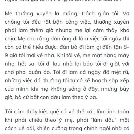
Mẹ thường xuyên la mắng, trách giận tôi. Vợ
chồng tôi đều rất bận công việc, thường xuyên
phải làm thêm giờ nhưng mẹ lại cảm thấy khó
chịu. Mẹ cho rằng đàn ông đi làm việc tối ngày thì
còn có thể hiểu được, đàn bà đi làm gì đến tận 8-
9 giờ tối mới về nhà. Khi tôi về, mẹ mặt nặng mày
nhẹ, hết sai tôi đi lau nhà lại bảo tôi đi giặt với
chờ phơi quần áo. Tôi đi làm cả ngày đã mệt rũ,
những việc đó, thường tôi tự có kế hoạch sắp xếp
của mình khi mẹ không sống ở đây, nhưng bây
giờ, bà cứ bắt con dâu làm theo ý bà.
Tôi cảm thấy kiệt quệ cả về thể xác lẫn tinh thần
khi phải chiều theo ý mẹ, phải “làm dâu” một
cách uể oải, khiên cưỡng trong chính ngôi nhà có