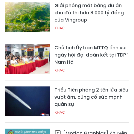
Giải phóng mặt bằng dự án
khu đô thị hơn 8.000 tỷ đồng
của Vingroup
KHAC
Chủ tịch Ủy ban MTTQ tỉnh vui
ngày hội đại đoàn kết tại TDP 1
Nam Hà
KHAC
Triều Tiên phóng 2 tên lửa siêu
vượt âm, củng cố sức mạnh
quân sự
KHAC
[Motion Graphics] Khuyến