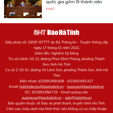
quốc gia gồm 19 thành viên
KHAC
Giấy phép số: 15/GP-BTTTT do Bộ Thông tin - Truyền thông cấp
ngày 17 tháng 01 năm 2022.
Giám đốc: Nghiêm Sỹ Đống
Trụ sở chính: Số 22, đường Phan Đình Phùng, phường Thành
Sen, tỉnh Hà Tĩnh
Cơ sở 2: Số 01, đường Võ Liêm Sơn, phường Thành Sen, tỉnh Hà
Tĩnh
Điện thoại: (023)95.858.608 - (023)93.693.427
Email:
hatinhdientu@baohatinh.vn
-
toasoan@baohatinh.vn
QC: (023)93.856.715 - Email quảng cáo:
quangcao@baohatinh.vn
-
ads@hatinhtv.vn
Bản quyền thuộc về Báo và phát thanh, truyền hình Hà Tĩnh.
Cấm sao chép dưới mọi hình thức nếu không có sự chấp thuận