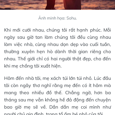
Ảnh minh họa: Sohu.
Khi mới cưới nhau, chúng tôi rất hạnh phúc. Mỗi
ngày sau giờ tan làm chúng tôi đều cùng nhau
làm việc nhà, cùng nhau dọn dẹp vào cuối tuần,
thường xuyên hẹn hò dành thời gian riêng cho
nhau. Thế giới chỉ có hai người thật đẹp, cho đến
khi mẹ chồng tôi xuất hiện.
Hôm đến nhà tôi, mẹ xách túi lớn túi nhỏ. Lúc đầu
tôi còn ngây thơ nghĩ rằng mẹ đến có ít hôm mà
mang theo nhiều đồ thế. Chẳng ngờ, hơn ba
tháng sau mẹ vẫn không hề đả động đến chuyện
bao giờ mẹ sẽ về. Dần dần mẹ coi mình như
người chủ gia đình, trong tổ ấm bé nhỏ của tôi.