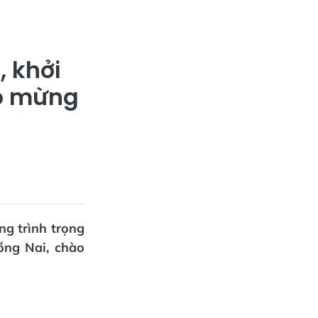
 khởi
ào mừng
ng trình trọng
ồng Nai, chào