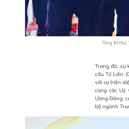
Tổng Bí thư,
Trong đó, sự 
cầu Tứ Liên, 
với sự hiện d
cùng các Uỷ v
Ương Đảng, cá
bộ ngành Tru