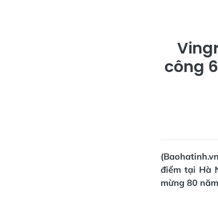
Ving
công 6
(Baohatinh.vn
điểm tại Hà 
mừng 80 năm 