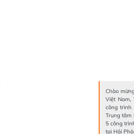
Ẻ
Chào mừng
Việt Nam,
công trình
Trung tâm 
5 công trìn
tại Hải Ph