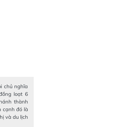
i chủ nghĩa
đồng loạt 6
khánh thành
n cạnh đó là
hị và du lịch