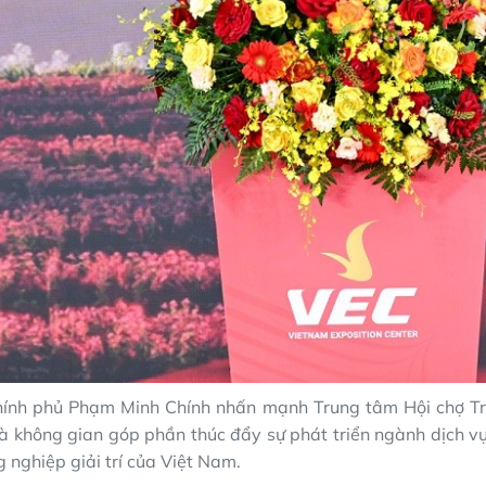
hính phủ Phạm Minh Chính nhấn mạnh Trung tâm Hội chợ Tr
là không gian góp phần thúc đẩy sự phát triển ngành dịch v
 nghiệp giải trí của Việt Nam.