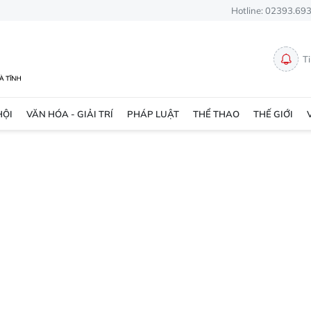
Hotline: 02393.69
T
HỘI
VĂN HÓA - GIẢI TRÍ
PHÁP LUẬT
THỂ THAO
THẾ GIỚI