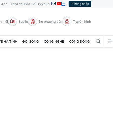
3.427
Theo dõi Báo Hà Tĩnh qua
Đăng nhập
in mới
Báo in
Đa phương tiện
Truyền hình
VỀ HÀ TĨNH
ĐỜI SỐNG
CÔNG NGHỆ
CỘNG ĐỒNG