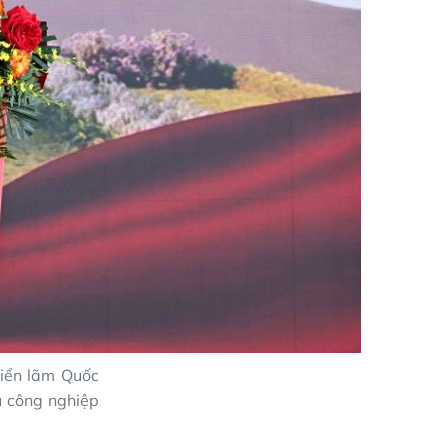
iển lãm Quốc
ụ công nghiệp