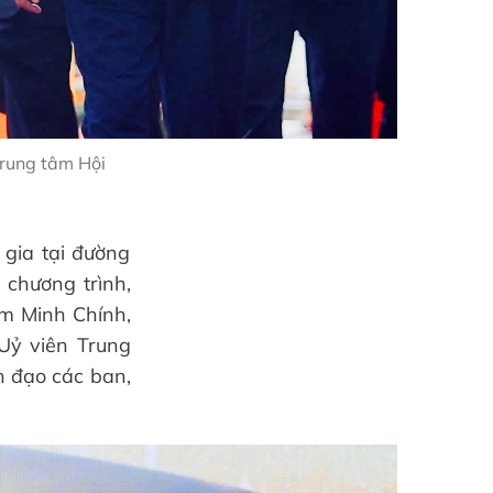
Trung tâm Hội
 gia tại đường
 chương trình,
ạm Minh Chính,
 Uỷ viên Trung
h đạo các ban,