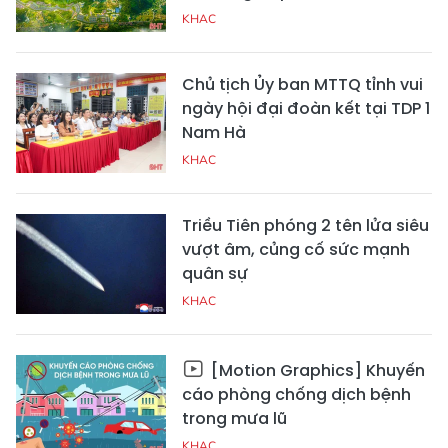
KHAC
Chủ tịch Ủy ban MTTQ tỉnh vui
ngày hội đại đoàn kết tại TDP 1
Nam Hà
KHAC
Triều Tiên phóng 2 tên lửa siêu
vượt âm, củng cố sức mạnh
quân sự
KHAC
[Motion Graphics] Khuyến
cáo phòng chống dịch bệnh
trong mưa lũ
KHAC