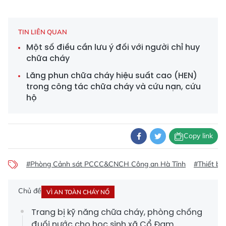
TIN LIÊN QUAN
Một số điều cần lưu ý đối với người chỉ huy
chữa cháy
Lăng phun chữa cháy hiệu suất cao (HEN)
trong công tác chữa cháy và cứu nạn, cứu
hộ
Copy link
#Phòng Cảnh sát PCCC&CNCH Công an Hà Tĩnh
#Thiết bị
Chủ đề
VÌ AN TOÀN CHÁY NỔ
Trang bị kỹ năng chữa cháy, phòng chống
đuối nước cho học sinh xã Cổ Đạm