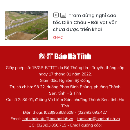
Trạm dừng nghỉ cao
tốc Diễn Châu - Bãi Vọt vẫn
chưa được triển khai
KHAC
Giấy phép số: 15/GP-BTTTT do Bộ Thông tin - Truyền thông cấp
ngày 17 tháng 01 năm 2022.
Giám đốc: Nghiêm Sỹ Đống
Trụ sở chính: Số 22, đường Phan Đình Phùng, phường Thành
Sen, tỉnh Hà Tĩnh
Cơ sở 2: Số 01, đường Võ Liêm Sơn, phường Thành Sen, tỉnh Hà
Tĩnh
Điện thoại: (023)95.858.608 - (023)93.693.427
Email:
hatinhdientu@baohatinh.vn
-
toasoan@baohatinh.vn
QC: (023)93.856.715 - Email quảng cáo: