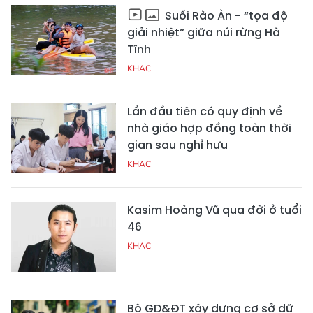
Suối Rào Àn - “tọa độ
giải nhiệt” giữa núi rừng Hà
Tĩnh
KHAC
Lần đầu tiên có quy định về
nhà giáo hợp đồng toàn thời
gian sau nghỉ hưu
KHAC
Kasim Hoàng Vũ qua đời ở tuổi
46
KHAC
Bộ GD&ĐT xây dựng cơ sở dữ