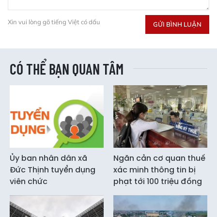
Xin vui lòng gõ tiếng Việt có dấu
GỬI BÌNH LUẬN
CÓ THỂ BẠN QUAN TÂM
Ủy ban nhân dân xã
Ngăn cản cơ quan thuế
Đức Thịnh tuyển dụng
xác minh thông tin bị
viên chức
phạt tới 100 triệu đồng