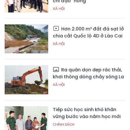
chỉ đạo "nóng"
XÃ HỘI
Hơn 2.000 m³ đất đá sạt lở
chia cắt Quốc lộ 4D ở Lào Cai
XÃ HỘI
Ra quân dọn dẹp rác thải,
khơi thông dòng chảy sông La
XÃ HỘI
Tiếp sức học sinh khó khăn
vững bước vào năm học mới
CHÍNH SÁCH