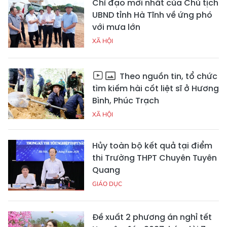
Chỉ đạo mới nhất của Chủ tịch
UBND tỉnh Hà Tĩnh về ứng phó
với mưa lớn
XÃ HỘI
Theo nguồn tin, tổ chức
tìm kiếm hài cốt liệt sĩ ở Hương
Bình, Phúc Trạch
XÃ HỘI
Hủy toàn bộ kết quả tại điểm
thi Trường THPT Chuyên Tuyên
Quang
GIÁO DỤC
Đề xuất 2 phương án nghỉ tết