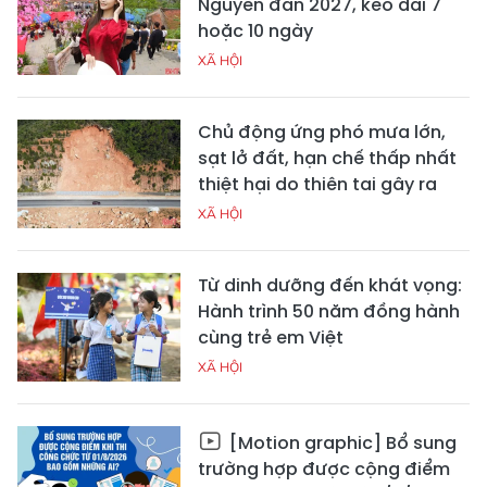
Nguyên đán 2027, kéo dài 7
hoặc 10 ngày
XÃ HỘI
Chủ động ứng phó mưa lớn,
sạt lở đất, hạn chế thấp nhất
thiệt hại do thiên tai gây ra
XÃ HỘI
Từ dinh dưỡng đến khát vọng:
Hành trình 50 năm đồng hành
cùng trẻ em Việt
XÃ HỘI
[Motion graphic] Bổ sung
trường hợp được cộng điểm