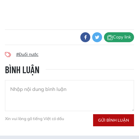
Copy link
#Đuối nước
BÌNH LUẬN
Xin vui lòng gõ tiếng Việt có dấu
GỬI BÌNH LUẬN