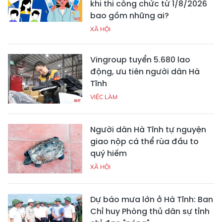
khi thi công chức từ 1/8/2026
bao gồm những ai?
XÃ HỘI
Vingroup tuyển 5.680 lao
động, ưu tiên người dân Hà
Tĩnh
VIỆC LÀM
Người dân Hà Tĩnh tự nguyện
giao nộp cá thể rùa đầu to
quý hiếm
XÃ HỘI
Dự báo mưa lớn ở Hà Tĩnh: Ban
Chỉ huy Phòng thủ dân sự tỉnh