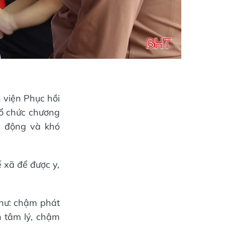
 viện Phục hồi
ổ chức chương
ận động và khó
 xã để được y,
như: chậm phát
n tâm lý, chậm