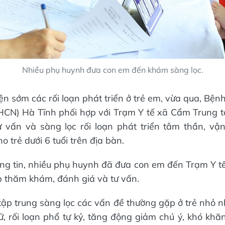
Nhiều phụ huynh đưa con em đến khám sàng lọc.
n sớm các rối loạn phát triển ở trẻ em, vừa qua, Bệnh
HCN) Hà Tĩnh phối hợp với Trạm Y tế xã Cẩm Trung t
ư vấn và sàng lọc rối loạn phát triển tâm thần, v
o trẻ dưới 6 tuổi trên địa bàn.
g tin, nhiều phụ huynh đã đưa con em đến Trạm Y tế
ếp thăm khám, đánh giá và tư vấn.
tập trung sàng lọc các vấn đề thường gặp ở trẻ nhỏ 
ữ, rối loạn phổ tự kỷ, tăng động giảm chú ý, khó khă