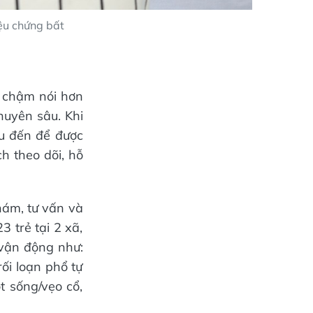
iệu chứng bất
n chậm nói hơn
huyên sâu. Khi
áu đến để được
h theo dõi, hỗ
hám, tư vấn và
 trẻ tại 2 xã,
 vận động như:
rối loạn phổ tự
t sống/vẹo cổ,