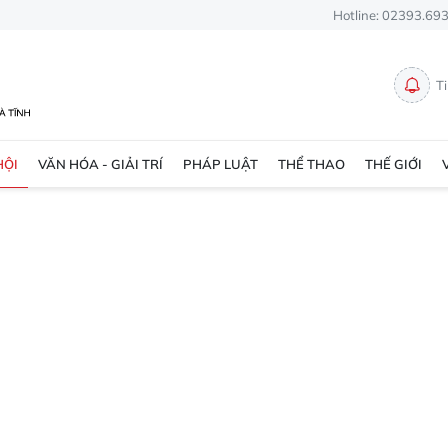
Hotline: 02393.69
T
HỘI
VĂN HÓA - GIẢI TRÍ
PHÁP LUẬT
THỂ THAO
THẾ GIỚI