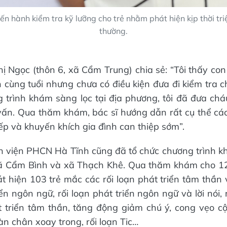
iến hành kiểm tra kỹ lưỡng cho trẻ nhằm phát hiện kịp thời tr
thường.
ị Ngọc (thôn 6, xã Cẩm Trung) chia sẻ: “Tôi thấy co
n cùng tuổi nhưng chưa có điều kiện đưa đi kiểm tra c
g trình khám sàng lọc tại địa phương, tôi đã đưa ch
 vấn. Qua thăm khám, bác sĩ hướng dẫn rất cụ thể các
iếp và khuyến khích gia đình can thiệp sớm”.
h viện PHCN Hà Tĩnh cũng đã tổ chức chương trình k
xã Cẩm Bình và xã Thạch Khê. Qua thăm khám cho 123
át hiện 103 trẻ mắc các rối loạn phát triển tâm thần
n ngôn ngữ, rối loạn phát triển ngôn ngữ và lời nói, 
 triển tâm thần, tăng động giảm chú ý, cong vẹo cộ
àn chân xoay trong, rối loạn Tic…