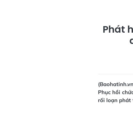
Phát h
(Baohatinh.v
Phục hồi chức
rối loạn phát