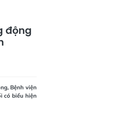
ng động
h
ng, Bệnh viện
i có biểu hiện