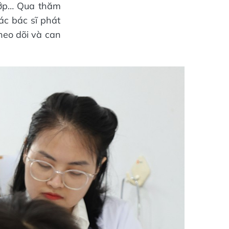
hớp… Qua thăm
ác bác sĩ phát
theo dõi và can