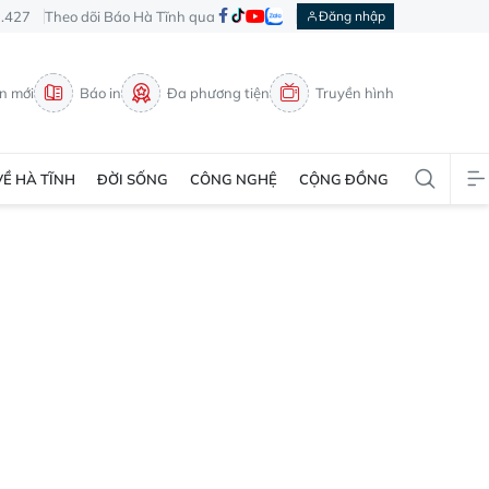
3.427
Theo dõi Báo Hà Tĩnh qua
Đăng nhập
in mới
Báo in
Đa phương tiện
Truyền hình
VỀ HÀ TĨNH
ĐỜI SỐNG
CÔNG NGHỆ
CỘNG ĐỒNG