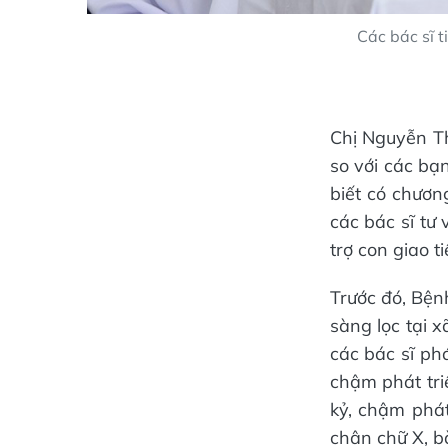
Các bác sĩ t
Chị Nguyễn Th
so với các bạ
biết có chươn
các bác sĩ tư
trợ con giao t
Trước đó, Bện
sàng lọc tại 
các bác sĩ ph
chậm phát triể
kỷ, chậm phát
chân chữ X, b