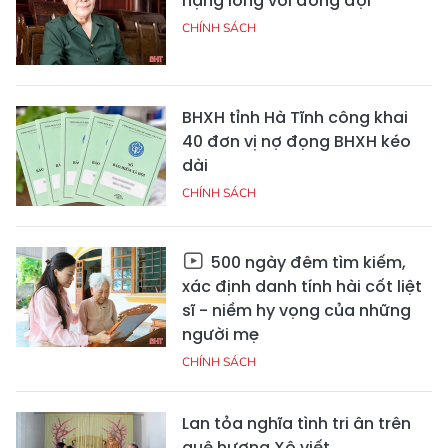
nặng lòng với đồng đội
CHÍNH SÁCH
BHXH tỉnh Hà Tĩnh công khai
40 đơn vị nợ đọng BHXH kéo
dài
CHÍNH SÁCH
500 ngày đêm tìm kiếm,
xác định danh tính hài cốt liệt
sĩ - niềm hy vọng của những
người mẹ
CHÍNH SÁCH
Lan tỏa nghĩa tình tri ân trên
quê hương Xô viết