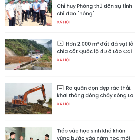
Chỉ huy Phòng thủ dân sự tỉnh
chỉ đạo "nóng"
XÃ HỘI
Hơn 2.000 m³ đất đá sạt lở
chia cắt Quốc lộ 4D ở Lào Cai
XÃ HỘI
Ra quân dọn dẹp rác thải,
khơi thông dòng chảy sông La
XÃ HỘI
Tiếp sức học sinh khó khăn
vững bước vào năm học mới