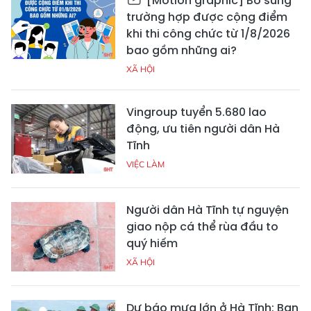
[Motion graphic] Bổ sung
trường hợp được cộng điểm
khi thi công chức từ 1/8/2026
bao gồm những ai?
XÃ HỘI
Vingroup tuyển 5.680 lao
động, ưu tiên người dân Hà
Tĩnh
VIỆC LÀM
Người dân Hà Tĩnh tự nguyện
giao nộp cá thể rùa đầu to
quý hiếm
XÃ HỘI
Dự báo mưa lớn ở Hà Tĩnh: Ban