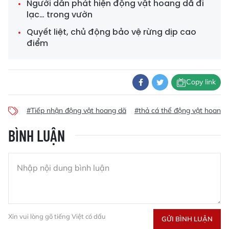
Người dân phát hiện động vật hoang dã đi
lạc… trong vườn
Quyết liệt, chủ động bảo vệ rừng dịp cao
điểm
Copy link
#Tiếp nhận động vật hoang dã
#thả cá thể động vật hoang 
BÌNH LUẬN
Xin vui lòng gõ tiếng Việt có dấu
GỬI BÌNH LUẬN