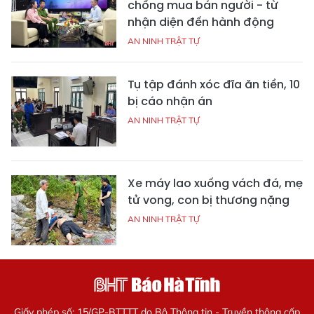
chống mua bán người - từ
nhận diện đến hành động
AN NINH TRẬT TỰ
Tụ tập đánh xóc đĩa ăn tiền, 10
bị cáo nhận án
AN NINH TRẬT TỰ
Xe máy lao xuống vách đá, mẹ
tử vong, con bị thương nặng
AN NINH TRẬT TỰ
Giấy phép số: 15/GP-BTTTT do Bộ Thông tin - Truyền thông cấp