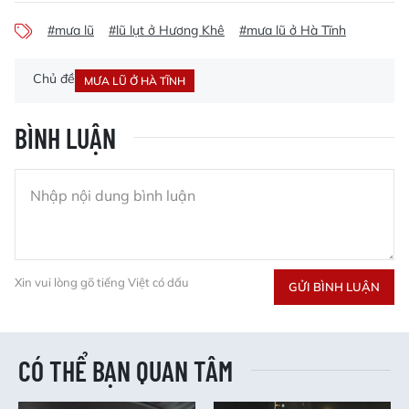
#mưa lũ
#lũ lụt ở Hương Khê
#mưa lũ ở Hà Tĩnh
Chủ đề
MƯA LŨ Ở HÀ TĨNH
BÌNH LUẬN
Xin vui lòng gõ tiếng Việt có dấu
GỬI BÌNH LUẬN
CÓ THỂ BẠN QUAN TÂM