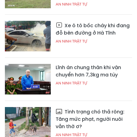
AN NINH TRẬT TỰ
Xe ô tô bốc cháy khi đang
đỗ bên đường ở Hà Tĩnh
AN NINH TRẬT TỰ
Lĩnh án chung thân khi vận
chuyển hơn 7,3kg ma túy
AN NINH TRẬT TỰ
Tình trạng chó thả rông:
Tăng mức phạt, người nuôi
vẫn thờ ơ?
AN NINH TRẬT TỰ