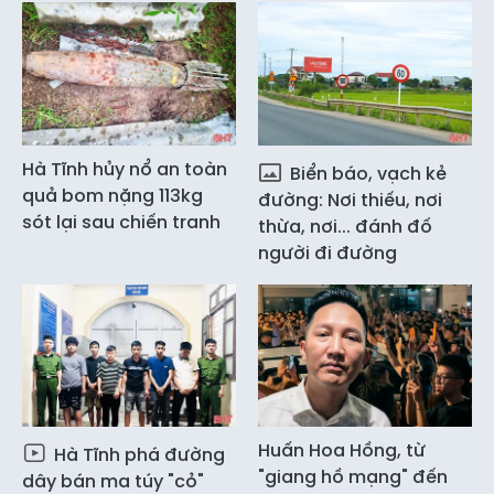
Hà Tĩnh hủy nổ an toàn
Biển báo, vạch kẻ
quả bom nặng 113kg
đường: Nơi thiếu, nơi
sót lại sau chiến tranh
thừa, nơi... đánh đố
người đi đường
Huấn Hoa Hồng, từ
Hà Tĩnh phá đường
"giang hồ mạng" đến
dây bán ma túy "cỏ"