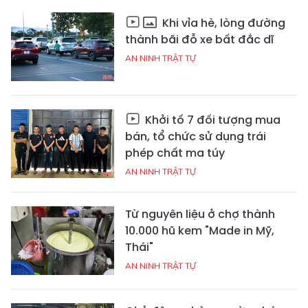
Khi vỉa hè, lòng đường
thành bãi đỗ xe bất đắc dĩ
AN NINH TRẬT TỰ
Khởi tố 7 đối tượng mua
bán, tổ chức sử dụng trái
phép chất ma túy
AN NINH TRẬT TỰ
Từ nguyên liệu ở chợ thành
10.000 hũ kem "Made in Mỹ,
Thái"
AN NINH TRẬT TỰ