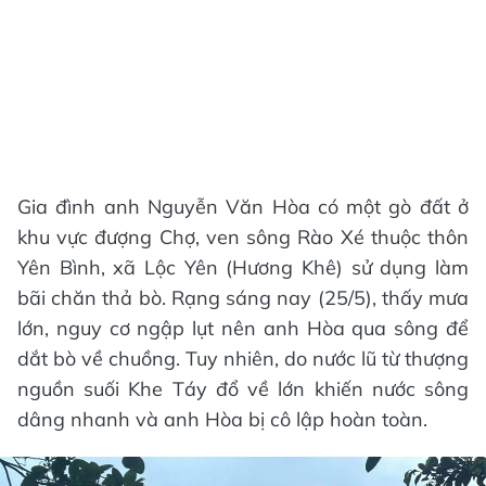
Gia đình anh Nguyễn Văn Hòa có một gò đất ở
khu vực đượng Chợ, ven sông Rào Xé thuộc thôn
Yên Bình, xã Lộc Yên (Hương Khê) sử dụng làm
bãi chăn thả bò. Rạng sáng nay (25/5), thấy mưa
lớn, nguy cơ ngập lụt nên anh Hòa qua sông để
dắt bò về chuồng. Tuy nhiên, do nước lũ từ thượng
nguồn suối Khe Táy đổ về lớn khiến nước sông
dâng nhanh và anh Hòa bị cô lập hoàn toàn.