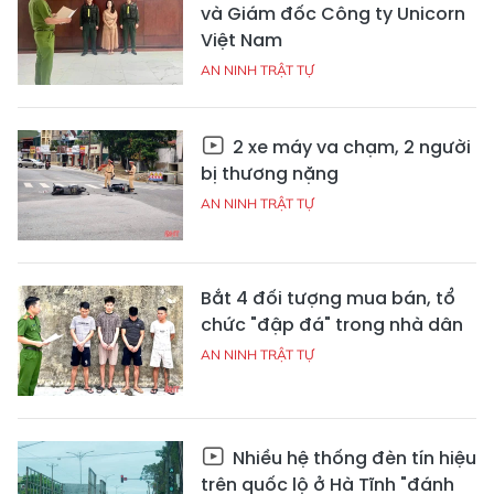
và Giám đốc Công ty Unicorn
Việt Nam
AN NINH TRẬT TỰ
2 xe máy va chạm, 2 người
bị thương nặng
AN NINH TRẬT TỰ
Bắt 4 đối tượng mua bán, tổ
chức "đập đá" trong nhà dân
AN NINH TRẬT TỰ
Nhiều hệ thống đèn tín hiệu
trên quốc lộ ở Hà Tĩnh "đánh