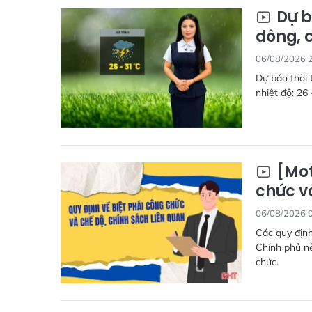
Dự b
dông, 
06/08/2026 
Dự báo thời 
nhiệt độ: 26 
[Mot
chức v
06/08/2026 
Các quy định
Chính phủ nê
chức.