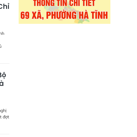
Chỉ
ình
ủ
Bộ
Hà
nghị
t đợt