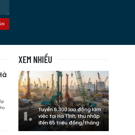
ẬN
XEM NHIỀU
Hà
óp
cho
Tuyển 6.300 lao động làm
việc tại Hà Tĩnh, thu nhập
đến 65 triệu đồng/tháng