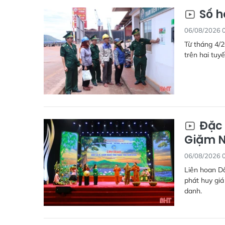
Số h
06/08/2026 
Từ tháng 4/2
trên hai tuyế
Đặc 
Giặm N
06/08/2026 
Liên hoan Dâ
phát huy giá
danh.