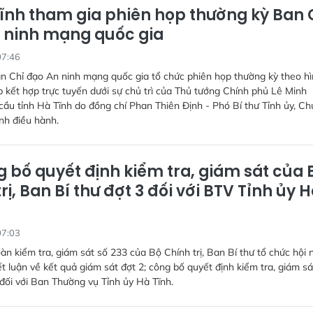
ĩnh tham gia phiên họp thường kỳ Ban 
 ninh mạng quốc gia
07:46
n Chỉ đạo An ninh mạng quốc gia tổ chức phiên họp thường kỳ theo h
ếp kết hợp trực tuyến dưới sự chủ trì của Thủ tướng Chính phủ Lê Minh
ầu tỉnh Hà Tĩnh do đồng chí Phan Thiên Định - Phó Bí thư Tỉnh ủy, Ch
nh điều hành.
 bố quyết định kiểm tra, giám sát của 
rị, Ban Bí thư đợt 3 đối với BTV Tỉnh ủy 
07:03
àn kiểm tra, giám sát số 233 của Bộ Chính trị, Ban Bí thư tổ chức hội 
t luận về kết quả giám sát đợt 2; công bố quyết định kiểm tra, giám sá
ối với Ban Thường vụ Tỉnh ủy Hà Tĩnh.