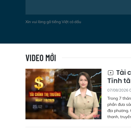
Xin vui lòng gõ tiếng Việt có dấu
VIDEO MỚI
Tài 
Tĩnh tă
07/08/2026 
Trong 7 thán
phần đưa sả
địa phương. 
thanh, truyề