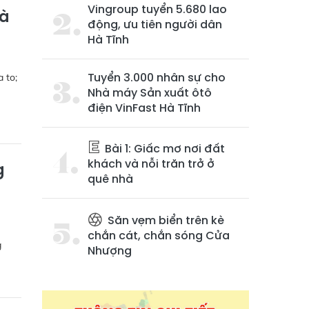
Vingroup tuyển 5.680 lao
và
động, ưu tiên người dân
Hà Tĩnh
Tuyển 3.000 nhân sự cho
 to;
Nhà máy Sản xuất ôtô
điện VinFast Hà Tĩnh
Bài 1: Giấc mơ nơi đất
khách và nỗi trăn trở ở
g
quê nhà
Săn vẹm biển trên kè
chắn cát, chắn sóng Cửa
g
Nhượng