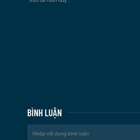
“Vấn đề hôm nay”.
BÌNH LUẬN