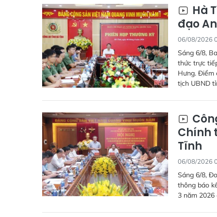
Hà T
đạo An
06/08/2026 
Sáng 6/8, Ba
thức trực ti
Hưng. Điểm c
tịch UBND tỉ
Công
Chính t
Tĩnh
06/08/2026 
Sáng 6/8, Đo
thông báo kế
3 năm 2026 đ