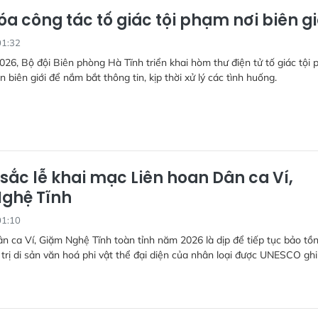
óa công tác tố giác tội phạm nơi biên gi
01:32
026, Bộ đội Biên phòng Hà Tĩnh triển khai hòm thư điện tử tố giác tội
n biên giới để nắm bắt thông tin, kịp thời xử lý các tình huống.
sắc lễ khai mạc Liên hoan Dân ca Ví,
ghệ Tĩnh
01:10
n ca Ví, Giặm Nghệ Tĩnh toàn tỉnh năm 2026 là dịp để tiếp tục bảo tồn
 trị di sản văn hoá phi vật thể đại diện của nhân loại được UNESCO ghi