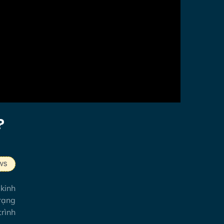
?
 kinh
trạng
trình