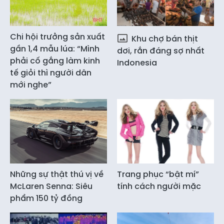
Chi hội trưởng sản xuất
Khu chợ bán thịt
gần 1,4 mẫu lúa: “Mình
dơi, rắn đáng sợ nhất
phải cố gắng làm kinh
Indonesia
tế giỏi thì người dân
mới nghe”
Những sự thật thú vị về
Trang phục “bật mí”
McLaren Senna: Siêu
tính cách người mặc
phẩm 150 tỷ đồng