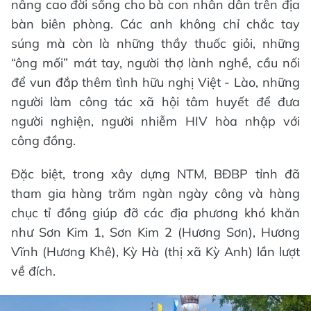
nâng cao đời sống cho bà con nhân dân trên địa
bàn biên phòng. Các anh không chỉ chắc tay
súng mà còn là những thầy thuốc giỏi, những
“ông mối” mát tay, người thợ lành nghề, cầu nối
để vun đắp thêm tình hữu nghị Việt - Lào, những
người làm công tác xã hội tâm huyết để đưa
người nghiện, người nhiễm HIV hòa nhập với
công đồng.
Đặc biệt, trong xây dựng NTM, BĐBP tỉnh đã
tham gia hàng trăm ngàn ngày công và hàng
chục tỉ đồng giúp đỡ các địa phương khó khăn
như Sơn Kim 1, Sơn Kim 2 (Hương Sơn), Hương
Vĩnh (Hương Khê), Kỳ Hà (thị xã Kỳ Anh) lần lượt
về đích.