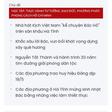
Chủ đề
HỌC TẬP, THỰC HÀNH TƯ TƯỞNG, ĐẠO ĐỨC, PHƯƠNG PHÁP,
PHONG CÁCH HỒ CHÍ MINH
Nhà hát Kịch Việt Nam "kể chuyện Bác Hồ"
trên sân khấu Hà Tĩnh
Khắc sâu lời Bác, vun bồi khát vọng dựng
xây quê hương
Nguyễn Tất Thành và hành trình 30 năm
tìm đường giải phóng dân tộc
Các địa phương trao huy hiệu Đảng dịp
19/5
Các địa phương ở Hà Tĩnh mừng sinh nhật
Bác bằng những việc làm thiết thực