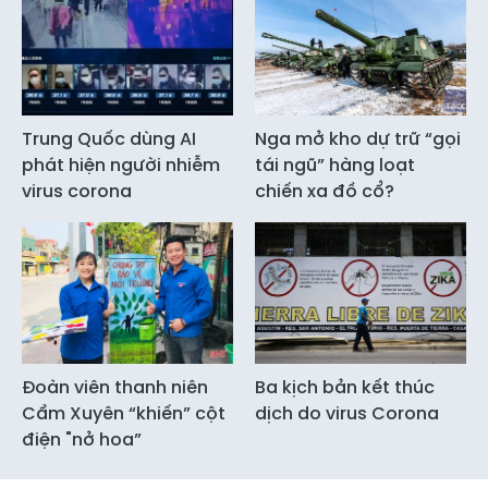
Trung Quốc dùng AI
Nga mở kho dự trữ “gọi
phát hiện người nhiễm
tái ngũ” hàng loạt
virus corona
chiến xa đồ cổ?
Đoàn viên thanh niên
Ba kịch bản kết thúc
Cẩm Xuyên “khiến” cột
dịch do virus Corona
điện "nở hoa”