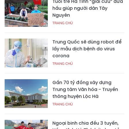
Tuổi trẻ Hà Tĩnh “giải cứu” dưa
hấu giúp người dân Tây
Nguyên
TRANG CHỦ
Trung Quốc sẽ dùng robot để
lấy mẫu dịch bệnh do virus
corona
TRANG CHỦ
Gần 70 tỷ đồng xây dựng
Trung tâm Văn hóa - Truyền
thông huyện Lộc Hà
TRANG CHỦ
Ngoại binh chia đều 3 tuyến,