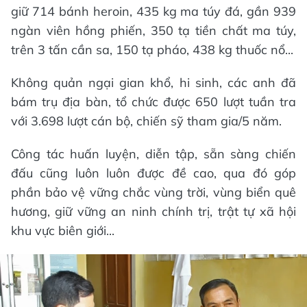
giữ 714 bánh heroin, 435 kg ma túy đá, gần 939
ngàn viên hồng phiến, 350 tạ tiền chất ma túy,
trên 3 tấn cần sa, 150 tạ pháo, 438 kg thuốc nổ...
Không quản ngại gian khổ, hi sinh, các anh đã
bám trụ địa bàn, tổ chức được 650 lượt tuần tra
với 3.698 lượt cán bộ, chiến sỹ tham gia/5 năm.
Công tác huấn luyện, diễn tập, sẵn sàng chiến
đấu cũng luôn luôn được đề cao, qua đó góp
phần bảo vệ vững chắc vùng trời, vùng biển quê
hương, giữ vững an ninh chính trị, trật tự xã hội
khu vực biên giới...