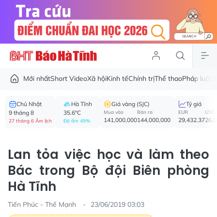
Mới nhất
Short Video
Xã hội
Kinh tế
Chính trị
Thể thao
Pháp luật
V
Chủ Nhật
Hà Tĩnh
Giá vàng (SJC)
Tỷ giá
9 tháng 8
35.6°C
Mua vào
Bán ra
EUR
USD
141,000,000
144,000,000
29,432.37
26,
27 tháng 6 Âm lịch
Độ ẩm 49%
Lan tỏa việc học và làm theo
Bác trong Bộ đội Biên phòng
Hà Tĩnh
Tiến Phúc - Thế Mạnh
23/06/2019 03:03