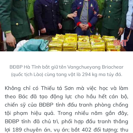
BĐBP Hà Tĩnh bắt giữ tên Vangchueyang Briachear
(quốc tịch Lào) cùng tang vật là 294 kg ma túy đá.
Không chỉ có Thiếu tá Sơn mà việc học và làm
theo Bác đã tạo động lực cho hầu hết cán bộ,
chiến sỹ của BĐBP tỉnh đấu tranh phòng chống
tội phạm hiệu quả. Trong nhiều năm gần đây,
BĐBP tỉnh đã chủ trì, phối hợp đấu tranh thắng
lợi 189 chuyên án, vụ án; bắt 402 đối tượng; thu