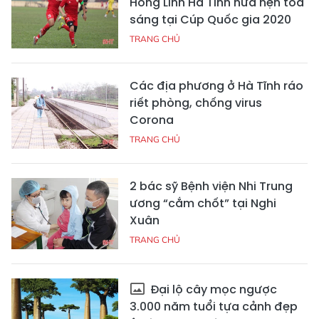
Hồng Lĩnh Hà Tĩnh hứa hẹn tỏa
sáng tại Cúp Quốc gia 2020
TRANG CHỦ
Các địa phương ở Hà Tĩnh ráo
riết phòng, chống virus
Corona
TRANG CHỦ
2 bác sỹ Bệnh viện Nhi Trung
ương “cắm chốt” tại Nghi
Xuân
TRANG CHỦ
Đại lộ cây mọc ngược
3.000 năm tuổi tựa cảnh đẹp