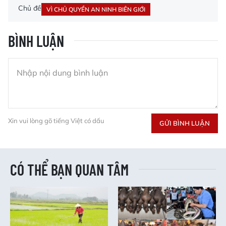
Chủ đề
VÌ CHỦ QUYỀN AN NINH BIÊN GIỚI
BÌNH LUẬN
Xin vui lòng gõ tiếng Việt có dấu
GỬI BÌNH LUẬN
CÓ THỂ BẠN QUAN TÂM