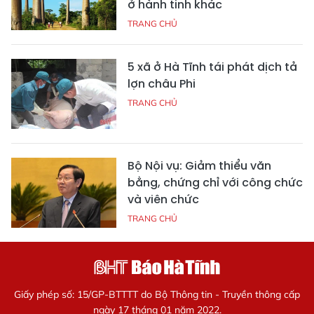
ở hành tinh khác
TRANG CHỦ
5 xã ở Hà Tĩnh tái phát dịch tả
lợn châu Phi
TRANG CHỦ
Bộ Nội vụ: Giảm thiểu văn
bằng, chứng chỉ với công chức
và viên chức
TRANG CHỦ
Giấy phép số: 15/GP-BTTTT do Bộ Thông tin - Truyền thông cấp
ngày 17 tháng 01 năm 2022.