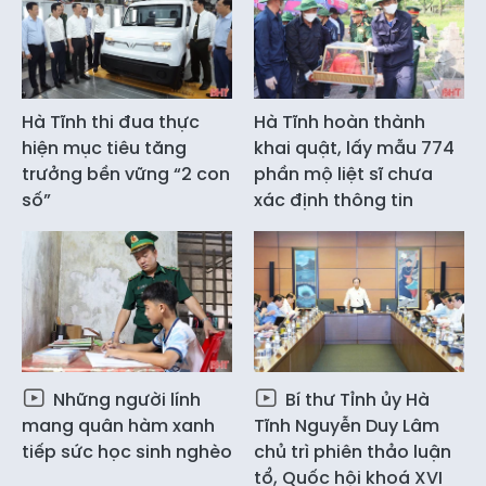
Hà Tĩnh thi đua thực
Hà Tĩnh hoàn thành
hiện mục tiêu tăng
khai quật, lấy mẫu 774
trưởng bền vững “2 con
phần mộ liệt sĩ chưa
số”
xác định thông tin
Những người lính
Bí thư Tỉnh ủy Hà
mang quân hàm xanh
Tĩnh Nguyễn Duy Lâm
tiếp sức học sinh nghèo
chủ trì phiên thảo luận
tổ, Quốc hội khoá XVI