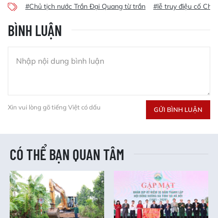
#Chủ tịch nước Trần Đại Quang từ trần
#lễ truy điệu cố Chủ
BÌNH LUẬN
Xin vui lòng gõ tiếng Việt có dấu
GỬI BÌNH LUẬN
CÓ THỂ BẠN QUAN TÂM