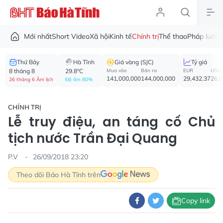
Mới nhất
Short Video
Xã hội
Kinh tế
Chính trị
Thể thao
Pháp luật
V
Thứ Bảy
Hà Tĩnh
Giá vàng (SJC)
Tỷ giá
8 tháng 8
29.8°C
Mua vào
Bán ra
EUR
USD
141,000,000
144,000,000
29,432.37
26,
26 tháng 6 Âm lịch
Độ ẩm 80%
CHÍNH TRỊ
Lễ truy điệu, an táng cố Chủ
tịch nước Trần Đại Quang
P.V
26/09/2018 23:20
Theo dõi Báo Hà Tĩnh trên
Copy link