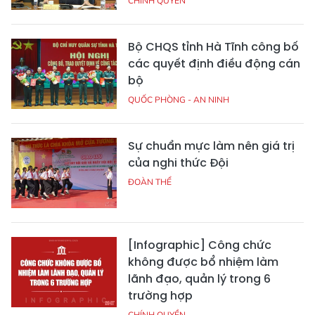
CHÍNH QUYỀN
Bộ CHQS tỉnh Hà Tĩnh công bố
các quyết định điều động cán
bộ
QUỐC PHÒNG - AN NINH
Sự chuẩn mực làm nên giá trị
của nghi thức Đội
ĐOÀN THỂ
[Infographic] Công chức
không được bổ nhiệm làm
lãnh đạo, quản lý trong 6
trường hợp
CHÍNH QUYỀN