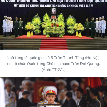
Nhà tang lễ quốc gia, số 5 Trần Thánh Tông (Hà Nội),
nơi tổ chức Quốc tang Chủ tịch nước Trần Đại Quang.
(Ảnh: TTXVN)