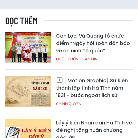
ĐỌC THÊM
Can Lộc, Vũ Quang tổ chức
điểm “Ngày hội toàn dân bảo
vệ an ninh Tổ quốc”
QUỐC PHÒNG - AN NINH
[Motion Graphic] Sự kiện
thành lập tỉnh Hà Tĩnh năm
1831 - bước ngoặt lịch sử
CHÍNH QUYỀN
Lấy ý kiến Nhân dân Hà Tĩnh về
đề nghị tặng huân chương
độc lập