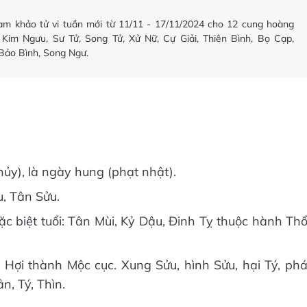
ham khảo tử vi tuần mới từ 11/11 - 17/11/2024 cho 12 cung hoàng
Kim Ngưu, Sư Tử, Song Tử, Xử Nữ, Cự Giải, Thiên Bình, Bọ Cạp,
Bảo Bình, Song Ngư.
hủy), là ngày hung (phạt nhật).
u, Tân Sửu.
 biệt tuổi: Tân Mùi, Kỷ Dậu, Đinh Tỵ thuộc hành Th
Hợi thành Mộc cục. Xung Sửu, hình Sửu, hại Tý, ph
n, Tý, Thìn.