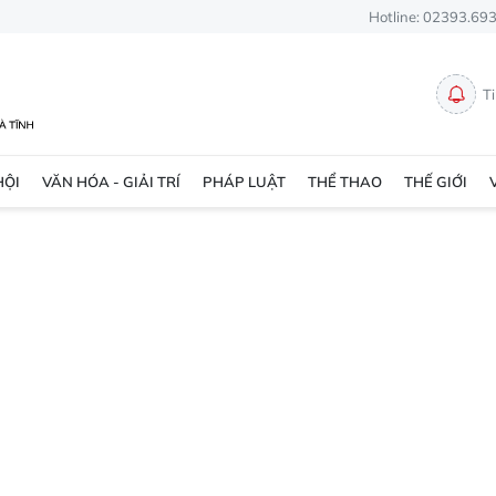
Hotline: 02393.69
T
HỘI
VĂN HÓA - GIẢI TRÍ
PHÁP LUẬT
THỂ THAO
THẾ GIỚI