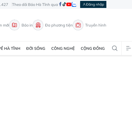
3.427
Theo dõi Báo Hà Tĩnh qua
Đăng nhập
in mới
Báo in
Đa phương tiện
Truyền hình
VỀ HÀ TĨNH
ĐỜI SỐNG
CÔNG NGHỆ
CỘNG ĐỒNG