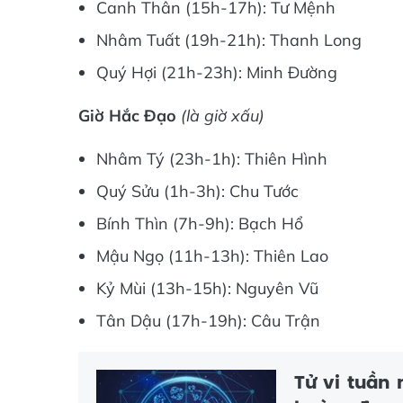
Canh Thân (15h-17h): Tư Mệnh
Nhâm Tuất (19h-21h): Thanh Long
Quý Hợi (21h-23h): Minh Đường
Giờ Hắc Đạo
(là giờ xấu)
Nhâm Tý (23h-1h): Thiên Hình
Quý Sửu (1h-3h): Chu Tước
Bính Thìn (7h-9h): Bạch Hổ
Mậu Ngọ (11h-13h): Thiên Lao
Kỷ Mùi (13h-15h): Nguyên Vũ
Tân Dậu (17h-19h): Câu Trận
Tử vi tuần 