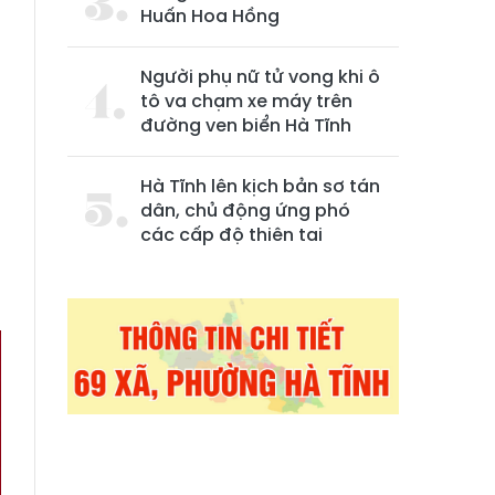
Huấn Hoa Hồng
Người phụ nữ tử vong khi ô
tô va chạm xe máy trên
đường ven biển Hà Tĩnh
Hà Tĩnh lên kịch bản sơ tán
dân, chủ động ứng phó
các cấp độ thiên tai
ề