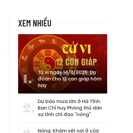
XEM NHIỀU
Tử vi ngày 14/11/2025: Dự
m
đoán cho 12 con giáp hôm
nay
Dự báo mưa lớn ở Hà Tĩnh:
Ban Chỉ huy Phòng thủ dân
sự tỉnh chỉ đạo "nóng"
Nóng: Khám xét nơi ở của