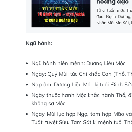
hoàng đạo
Tử vi tuần mới. T
đạo, Bạch Dương, 
Nhân Mã, Ma Kết, 
Ngũ hành:
Ngũ hành niên mệnh: Dương Liễu Mộc
Ngày: Quý Mùi; tức Chi khắc Can (Thổ, T
Nạp âm: Dương Liễu Mộc kị tuổi: Đinh Sử
Ngày thuộc hành Mộc khắc hành Thổ, đặc
không sợ Mộc.
Ngày Mùi lục hợp Ngọ, tam hợp Mão và 
Tuất, tuyệt Sửu. Tam Sát kị mệnh tuổi Thâ