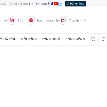
3.427
Theo dõi Báo Hà Tĩnh qua
Đăng nhập
in mới
Báo in
Đa phương tiện
Truyền hình
VỀ HÀ TĨNH
ĐỜI SỐNG
CÔNG NGHỆ
CỘNG ĐỒNG