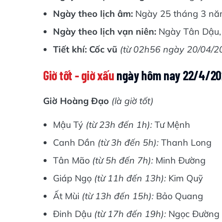
Ngày theo lịch âm:
Ngày 25 tháng 3 nă
Ngày theo lịch vạn niên:
Ngày Tân Dậu, 
Tiết khí: Cốc vũ
(từ 02h56 ngày 20/04/2
Giờ tốt - giờ xấu
ngày hôm nay 22/4/20
Giờ Hoàng Đạo
(là giờ tốt)
Mậu Tý
(từ 23h đến 1h):
Tư Mệnh
Canh Dần
(từ 3h đến 5h):
Thanh Long
Tân Mão
(từ 5h đến 7h):
Minh Đường
Giáp Ngọ
(từ 11h đến 13h):
Kim Quỹ
Ất Mùi
(từ 13h đến 15h):
Bảo Quang
Đinh Dậu
(từ 17h đến 19h):
Ngọc Đường