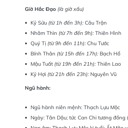
Giờ Hắc Đạo
(là giờ xấu)
Kỷ Sửu
(từ 1h đến 3h):
Câu Trận
Nhâm Thìn
(từ 7h đến 9h):
Thiên Hình
Quý Tị
(từ 9h đến 11h):
Chu Tước
Bính Thân
(từ 15h đến 17h):
Bạch Hổ
Mậu Tuất
(từ 19h đến 21h):
Thiên Lao
Kỷ Hợi
(từ 21h đến 23h):
Nguyên Vũ
Ngũ hành:
Ngũ hành niên mệnh: Thạch Lựu Mộc
Ngày: Tân Dậu; tức Can Chi tương đồng (
Nạp âm: Thạch Lựu Mộc kị tuổi: Ất Mão v