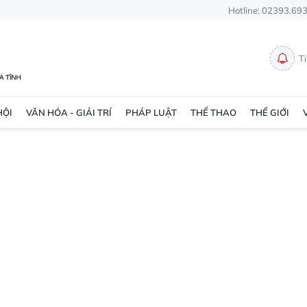
Hotline: 02393.69
T
HỘI
VĂN HÓA - GIẢI TRÍ
PHÁP LUẬT
THỂ THAO
THẾ GIỚI