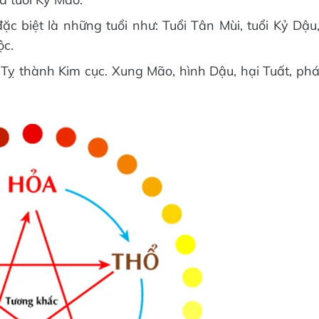
 biệt là những tuổi như: Tuổi Tân Mùi, tuổi Kỷ Dậu
ộc.
Tỵ thành Kim cục. Xung Mão, hình Dậu, hại Tuất, ph