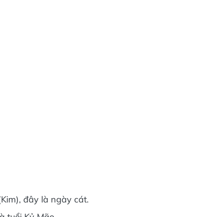
Kim), đây là ngày cát.
à tuổi Kỷ Mão.