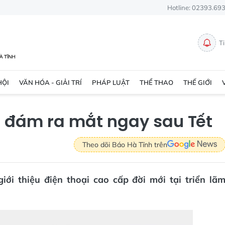
Hotline: 02393.69
T
HỘI
VĂN HÓA - GIẢI TRÍ
PHÁP LUẬT
THỂ THAO
THẾ GIỚI
 đám ra mắt ngay sau Tết
Theo dõi Báo Hà Tĩnh trên
ới thiệu điện thoại cao cấp đời mới tại triển lã