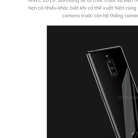
MWC 2019, Samsung sẽ tổ chức trước sự kiện r
hẹn có nhiều khác biệt khi có thể xuất hiện cùng
camera trước còn hệ thống camera