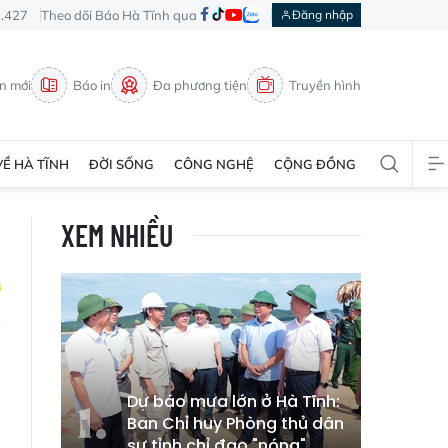
3.427
Theo dõi Báo Hà Tĩnh qua
Đăng nhập
in mới
Báo in
Đa phương tiện
Truyền hình
VỀ HÀ TĨNH
ĐỜI SỐNG
CÔNG NGHỆ
CỘNG ĐỒNG
XEM NHIỀU
m
Dự báo mưa lớn ở Hà Tĩnh:
Ban Chỉ huy Phòng thủ dân
sự tỉnh chỉ đạo "nóng"