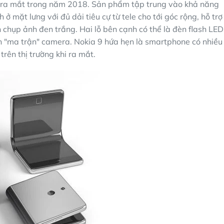
n ra mắt trong năm 2018. Sản phẩm tập trung vào khả năng
 ở mặt lưng với đủ dải tiêu cự từ tele cho tới góc rộng, hỗ trợ
hụp ảnh đen trắng. Hai lỗ bên cạnh có thể là đèn flash LED
nh "ma trận" camera. Nokia 9 hứa hẹn là smartphone có nhiều
trên thị trường khi ra mắt.