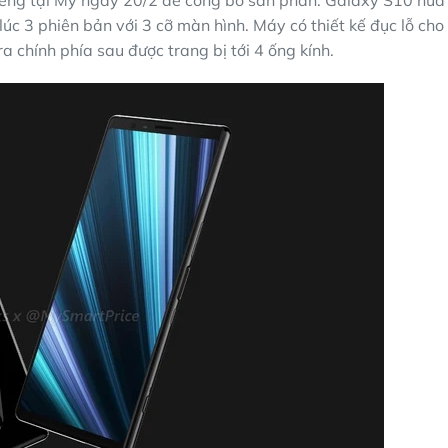
iêng tại Mỹ ngày 20/2 để công bố sản phẩn. Galaxy S10 hứa
 lúc 3 phiên bản với 3 cỡ màn hình. Máy có thiết kế đục lỗ cho
 chính phía sau được trang bị tới 4 ống kính.