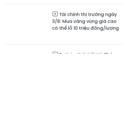
Tài chính thị trường ngày
3/8: Mua vàng vùng giá cao
có thể lỗ 10 triệu đồng/lượng
Dự báo thời tiết Hà Tĩnh
ngày 3/8: Mưa rào và dông
Tin mới
Emagazine
Truyền hình
Podcast
04:29
Đổi thay ở thôn Cửa Sót -
sức mạnh từ lòng dân
02:06