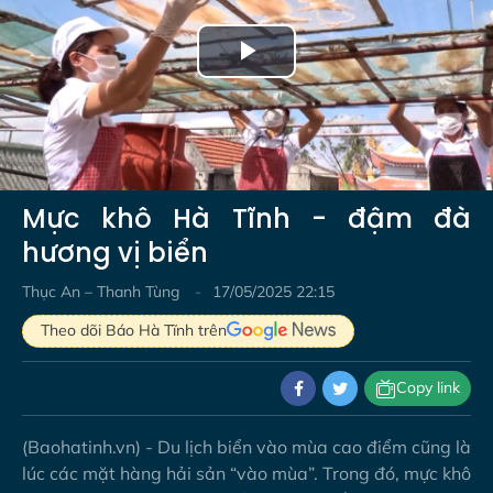
Play
Video
Mực khô Hà Tĩnh - đậm đà
hương vị biển
Thục An – Thanh Tùng
17/05/2025 22:15
Theo dõi Báo Hà Tĩnh trên
Copy link
(Baohatinh.vn) - Du lịch biển vào mùa cao điểm cũng là
lúc các mặt hàng hải sản “vào mùa”. Trong đó, mực khô