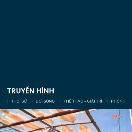
TRUYỀN HÌNH
THỜI SỰ
ĐỜI SỐNG
THỂ THAO - GIẢI TRÍ
PHÓNG SỰ 