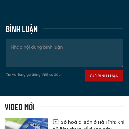
BÌNH LUẬN
Xin vui lòng gõ tiếng Việt có dấu
GỬI BÌNH LUẬN
VIDEO MỚI
Số hoá di sản ở Hà Tĩnh: Khi