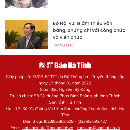
Bộ Nội vụ: Giảm thiểu văn
bằng, chứng chỉ với công chức
và viên chức
TRANG CHỦ
Giấy phép số: 15/GP-BTTTT do Bộ Thông tin - Truyền thông cấp
ngày 17 tháng 01 năm 2022.
Giám đốc: Nghiêm Sỹ Đống
Trụ sở chính: Số 22, đường Phan Đình Phùng, phường Thành
Sen, tỉnh Hà Tĩnh
Cơ sở 2: Số 01, đường Võ Liêm Sơn, phường Thành Sen, tỉnh Hà
Tĩnh
Điện thoại: (023)95.858.608 - (023)93.693.427
Email:
hatinhdientu@baohatinh.vn
-
toasoan@baohatinh.vn