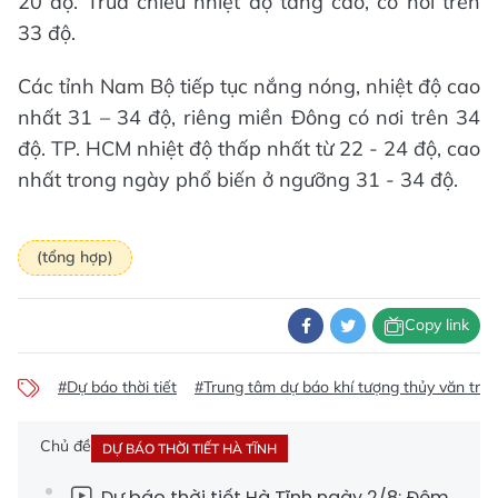
20 độ. Trưa chiều nhiệt độ tăng cao, có nơi trên
33 độ.
Các tỉnh Nam Bộ tiếp tục nắng nóng, nhiệt độ cao
nhất 31 – 34 độ, riêng miền Đông có nơi trên 34
độ. TP. HCM nhiệt độ thấp nhất từ 22 - 24 độ, cao
nhất trong ngày phổ biến ở ngưỡng 31 - 34 độ.
(tổng hợp)
Copy link
#Dự báo thời tiết
#Trung tâm dự báo khí tượng thủy văn tr
Chủ đề
DỰ BÁO THỜI TIẾT HÀ TĨNH
Dự báo thời tiết Hà Tĩnh ngày 2/8: Đêm