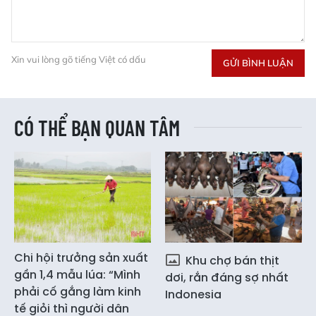
Xin vui lòng gõ tiếng Việt có dấu
GỬI BÌNH LUẬN
CÓ THỂ BẠN QUAN TÂM
Chi hội trưởng sản xuất
Khu chợ bán thịt
gần 1,4 mẫu lúa: “Mình
dơi, rắn đáng sợ nhất
phải cố gắng làm kinh
Indonesia
tế giỏi thì người dân