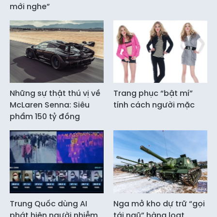
mới nghe”
Những sự thật thú vị về
Trang phục “bật mí”
McLaren Senna: Siêu
tính cách người mặc
phẩm 150 tỷ đồng
Trung Quốc dùng AI
Nga mở kho dự trữ “gọi
phát hiện người nhiễm
tái ngũ” hàng loạt