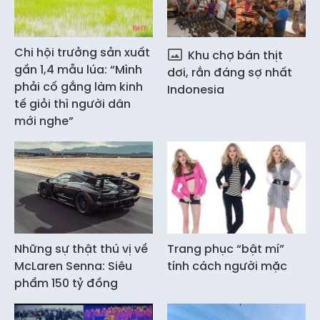
Chi hội trưởng sản xuất
Khu chợ bán thịt
gần 1,4 mẫu lúa: “Mình
dơi, rắn đáng sợ nhất
phải cố gắng làm kinh
Indonesia
tế giỏi thì người dân
mới nghe”
Những sự thật thú vị về
Trang phục “bật mí”
McLaren Senna: Siêu
tính cách người mặc
phẩm 150 tỷ đồng