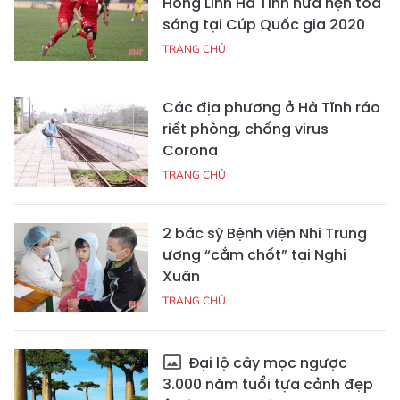
Hồng Lĩnh Hà Tĩnh hứa hẹn tỏa
sáng tại Cúp Quốc gia 2020
TRANG CHỦ
Các địa phương ở Hà Tĩnh ráo
riết phòng, chống virus
Corona
TRANG CHỦ
2 bác sỹ Bệnh viện Nhi Trung
ương “cắm chốt” tại Nghi
Xuân
TRANG CHỦ
Đại lộ cây mọc ngược
3.000 năm tuổi tựa cảnh đẹp