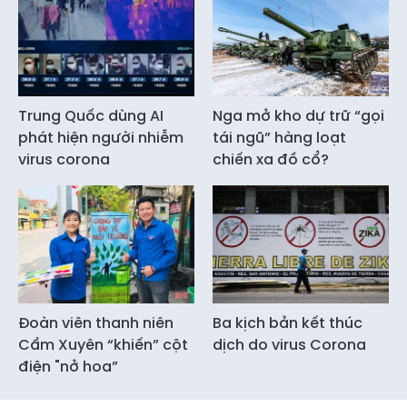
Trung Quốc dùng AI
Nga mở kho dự trữ “gọi
phát hiện người nhiễm
tái ngũ” hàng loạt
virus corona
chiến xa đồ cổ?
Đoàn viên thanh niên
Ba kịch bản kết thúc
Cẩm Xuyên “khiến” cột
dịch do virus Corona
điện "nở hoa”