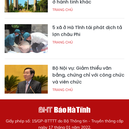
ở hành tinh khác
TRANG CHỦ
5 xã ở Hà Tĩnh tái phát dịch tả
lợn châu Phi
TRANG CHỦ
Bộ Nội vụ: Giảm thiểu văn
bằng, chứng chỉ với công chức
và viên chức
TRANG CHỦ
Giấy phép số: 15/GP-BTTTT do Bộ Thông tin - Truyền thông cấp
ngày 17 tháng 01 năm 2022.