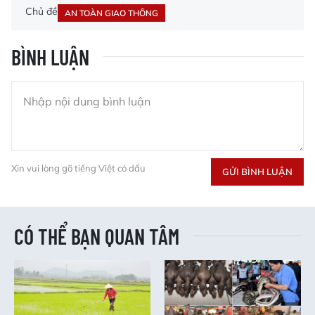
Chủ đề
AN TOÀN GIAO THÔNG
BÌNH LUẬN
Xin vui lòng gõ tiếng Việt có dấu
GỬI BÌNH LUẬN
CÓ THỂ BẠN QUAN TÂM