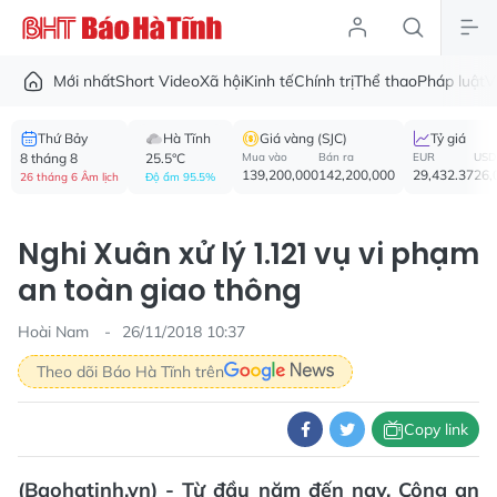
Mới nhất
Short Video
Xã hội
Kinh tế
Chính trị
Thể thao
Pháp luật
V
Thứ Bảy
Hà Tĩnh
Giá vàng (SJC)
Tỷ giá
8 tháng 8
25.5°C
Mua vào
Bán ra
EUR
USD
139,200,000
142,200,000
29,432.37
26,
26 tháng 6 Âm lịch
Độ ẩm 95.5%
Nghi Xuân xử lý 1.121 vụ vi phạm
an toàn giao thông
Hoài Nam
26/11/2018 10:37
Theo dõi Báo Hà Tĩnh trên
Copy link
(Baohatinh.vn) - Từ đầu năm đến nay, Công an