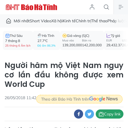
Mới nhất
Short Video
Xã hội
Kinh tế
Chính trị
Thể thao
Pháp luật
V
Thứ Sáu
Hà Tĩnh
Giá vàng (SJC)
Tỷ giá
7 tháng 8
27.7°C
Mua vào
Bán ra
EUR
USD
139,200,000
142,200,000
29,432.37
26,
25 tháng 6 Âm lịch
Độ ẩm 86.3%
Người hâm mộ Việt Nam nguy
cơ lần đầu không được xem
World Cup
26/05/2018 11:42
Theo dõi Báo Hà Tĩnh trên
Copy link