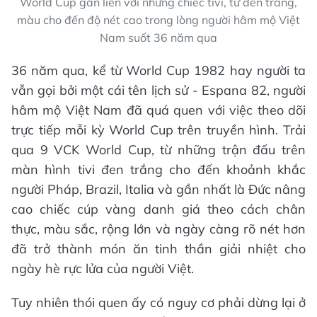
World Cup gắn liền với những chiếc tivi, từ đen trắng,
màu cho đến độ nét cao trong lòng người hâm mộ Việt
Nam suốt 36 năm qua
36 năm qua, kể từ World Cup 1982 hay người ta
vẫn gọi bởi một cái tên lịch sử - Espana 82, người
hâm mộ Việt Nam đã quá quen với việc theo dõi
trực tiếp mỗi kỳ World Cup trên truyền hình. Trải
qua 9 VCK World Cup, từ những trận đấu trên
màn hình tivi đen trắng cho đến khoảnh khắc
người Pháp, Brazil, Italia và gần nhất là Đức nâng
cao chiếc cúp vàng danh giá theo cách chân
thực, màu sắc, rộng lớn và ngày càng rõ nét hơn
đã trở thành món ăn tinh thần giải nhiệt cho
ngày hè rực lửa của người Việt.
Tuy nhiên thói quen ấy có nguy cơ phải dừng lại ở