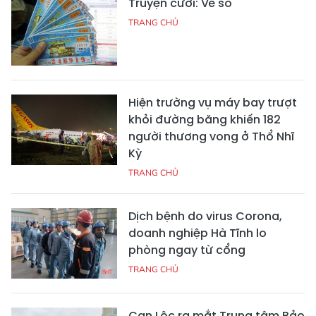
Truyện cười: Vé số
TRANG CHỦ
Hiện trường vụ máy bay trượt
khỏi đường băng khiến 182
người thương vong ở Thổ Nhĩ
Kỳ
TRANG CHỦ
Dịch bệnh do virus Corona,
doanh nghiệp Hà Tĩnh lo
phòng ngay từ cổng
TRANG CHỦ
Can Lộc ra mắt Trung tâm Bảo