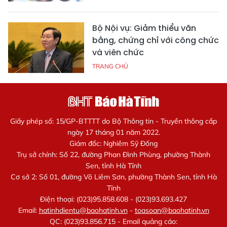
Bộ Nội vụ: Giảm thiểu văn
bằng, chứng chỉ với công chức
và viên chức
TRANG CHỦ
Giấy phép số: 15/GP-BTTTT do Bộ Thông tin - Truyền thông cấp
ngày 17 tháng 01 năm 2022.
Giám đốc: Nghiêm Sỹ Đống
Trụ sở chính: Số 22, đường Phan Đình Phùng, phường Thành
Sen, tỉnh Hà Tĩnh
Cơ sở 2: Số 01, đường Võ Liêm Sơn, phường Thành Sen, tỉnh Hà
Tĩnh
Điện thoại: (023)95.858.608 - (023)93.693.427
Email:
hatinhdientu@baohatinh.vn
-
toasoan@baohatinh.vn
QC: (023)93.856.715 - Email quảng cáo: