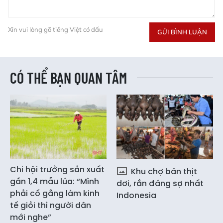
Xin vui lòng gõ tiếng Việt có dấu
GỬI BÌNH LUẬN
CÓ THỂ BẠN QUAN TÂM
Chi hội trưởng sản xuất
Khu chợ bán thịt
gần 1,4 mẫu lúa: “Mình
dơi, rắn đáng sợ nhất
phải cố gắng làm kinh
Indonesia
tế giỏi thì người dân
mới nghe”