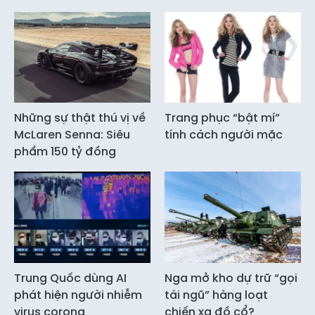
Những sự thật thú vị về
Trang phục “bật mí”
McLaren Senna: Siêu
tính cách người mặc
phẩm 150 tỷ đồng
Trung Quốc dùng AI
Nga mở kho dự trữ “gọi
phát hiện người nhiễm
tái ngũ” hàng loạt
virus corona
chiến xa đồ cổ?