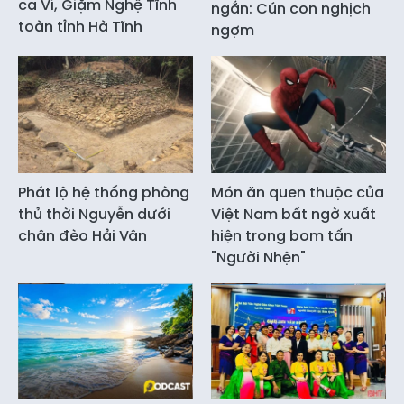
ca Ví, Giặm Nghệ Tĩnh
ngắn: Cún con nghịch
toàn tỉnh Hà Tĩnh
ngợm
Phát lộ hệ thống phòng
Món ăn quen thuộc của
thủ thời Nguyễn dưới
Việt Nam bất ngờ xuất
chân đèo Hải Vân
hiện trong bom tấn
"Người Nhện"