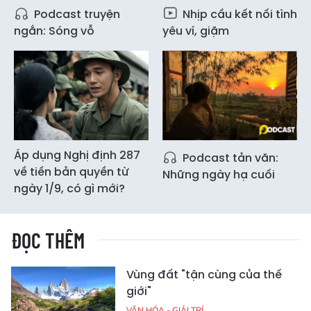
Podcast truyện
Nhịp cầu kết nối tình
ngắn: Sóng vỗ
yêu ví, giặm
Áp dụng Nghị định 287
Podcast tản văn:
về tiền bản quyền từ
Những ngày hạ cuối
ngày 1/9, có gì mới?
ĐỌC THÊM
Vùng đất "tận cùng của thế
giới"
VĂN HÓA - GIẢI TRÍ