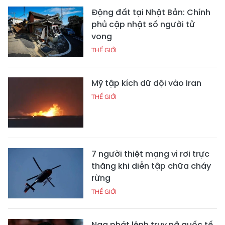
Động đất tại Nhật Bản: Chính
phủ cập nhật số người tử
vong
THẾ GIỚI
Mỹ tập kích dữ dội vào Iran
THẾ GIỚI
7 người thiệt mạng vì rơi trực
thăng khi diễn tập chữa cháy
rừng
THẾ GIỚI
Nga phát lệnh truy nã quốc tế