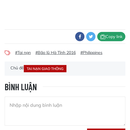
Copy link
#Tai nạn
#Bão lũ Hà Tĩnh 2016
#Philippines
Chủ đề
TAI NẠN GIAO THÔNG
BÌNH LUẬN