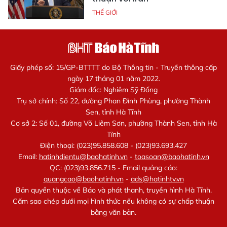
THẾ GIỚI
Giấy phép số: 15/GP-BTTTT do Bộ Thông tin - Truyền thông cấp
ngày 17 tháng 01 năm 2022.
Giám đốc: Nghiêm Sỹ Đống
Trụ sở chính: Số 22, đường Phan Đình Phùng, phường Thành
Sen, tỉnh Hà Tĩnh
Cơ sở 2: Số 01, đường Võ Liêm Sơn, phường Thành Sen, tỉnh Hà
Tĩnh
Điện thoại: (023)95.858.608 - (023)93.693.427
Email:
hatinhdientu@baohatinh.vn
-
toasoan@baohatinh.vn
QC: (023)93.856.715 - Email quảng cáo:
quangcao@baohatinh.vn
-
ads@hatinhtv.vn
Bản quyền thuộc về Báo và phát thanh, truyền hình Hà Tĩnh.
Cấm sao chép dưới mọi hình thức nếu không có sự chấp thuận
bằng văn bản.