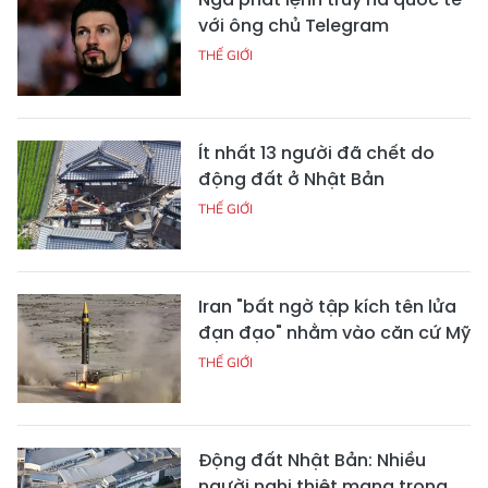
với ông chủ Telegram
THẾ GIỚI
Ít nhất 13 người đã chết do
động đất ở Nhật Bản
THẾ GIỚI
Iran "bất ngờ tập kích tên lửa
đạn đạo" nhằm vào căn cứ Mỹ
THẾ GIỚI
Động đất Nhật Bản: Nhiều
người nghi thiệt mạng trong