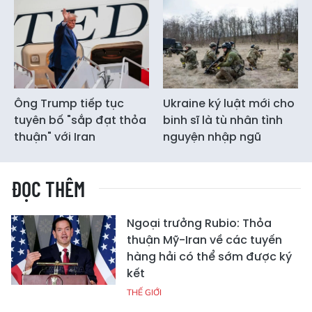
Ông Trump tiếp tục
Ukraine ký luật mới cho
tuyên bố "sắp đạt thỏa
binh sĩ là tù nhân tình
thuận" với Iran
nguyện nhập ngũ
ĐỌC THÊM
Ngoại trưởng Rubio: Thỏa
thuận Mỹ-Iran về các tuyến
hàng hải có thể sớm được ký
kết
THẾ GIỚI