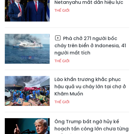
Netanyahu mất dần hiệu lực
THẾ GIỚI
Phà chở 271 người bốc
cháy trên biển ở Indonesia, 41
người mất tích
THẾ GIỚI
Lào khẩn trương khắc phục
hậu quả vụ cháy lớn tại chợ ở
Khăm Muồn
THẾ GIỚI
Ông Trump bất ngờ hủy kế
hoạch tấn công lớn chưa từng