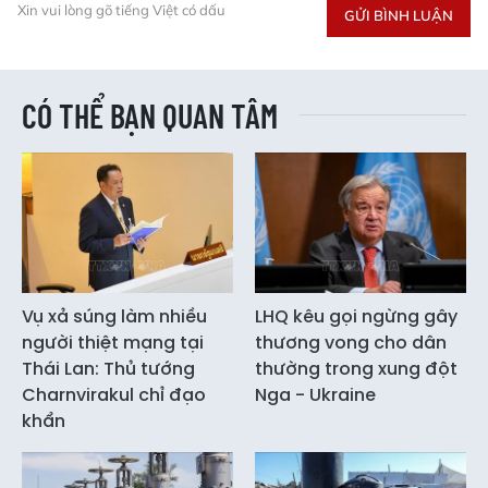
Xin vui lòng gõ tiếng Việt có dấu
GỬI BÌNH LUẬN
CÓ THỂ BẠN QUAN TÂM
Vụ xả súng làm nhiều
LHQ kêu gọi ngừng gây
người thiệt mạng tại
thương vong cho dân
Thái Lan: Thủ tướng
thường trong xung đột
Charnvirakul chỉ đạo
Nga - Ukraine
khẩn