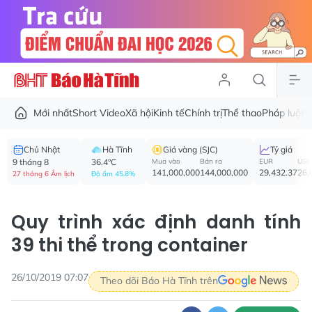
Mới nhất
Short Video
Xã hội
Kinh tế
Chính trị
Thể thao
Pháp luật
V
Chủ Nhật
Hà Tĩnh
Giá vàng (SJC)
Tỷ giá
9 tháng 8
36.4°C
Mua vào
Bán ra
EUR
USD
141,000,000
144,000,000
29,432.37
26,
27 tháng 6 Âm lịch
Độ ẩm 45.8%
Quy trình xác định danh tính
39 thi thể trong container
26/10/2019 07:07
Theo dõi Báo Hà Tĩnh trên