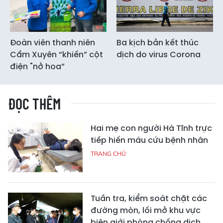
Đoàn viên thanh niên
Ba kịch bản kết thúc
Cẩm Xuyên “khiến” cột
dịch do virus Corona
điện "nở hoa”
ĐỌC THÊM
Hai mẹ con người Hà Tĩnh trực
tiếp hiến máu cứu bệnh nhân
TRANG CHỦ
Tuần tra, kiểm soát chặt các
đường mòn, lối mở khu vực
biên giới phòng chống dịch