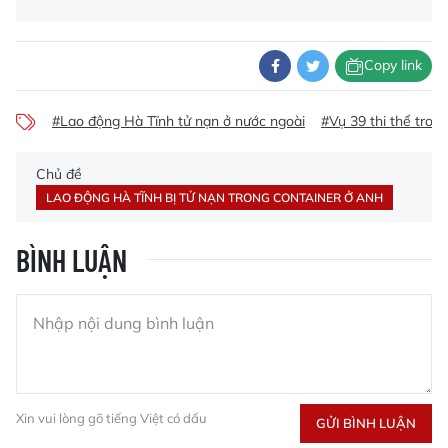
Copy link
#Lao động Hà Tĩnh tử nạn ở nước ngoài
#Vụ 39 thi thể tron
Chủ đề
LAO ĐỘNG HÀ TĨNH BỊ TỬ NẠN TRONG CONTAINER Ở ANH
BÌNH LUẬN
Xin vui lòng gõ tiếng Việt có dấu
GỬI BÌNH LUẬN