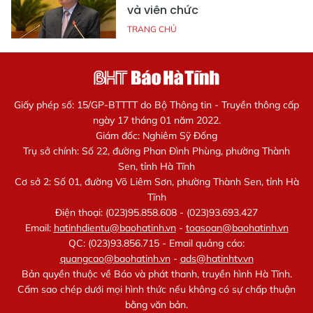
và viên chức
TRANG CHỦ
Giấy phép số: 15/GP-BTTTT do Bộ Thông tin - Truyền thông cấp
ngày 17 tháng 01 năm 2022.
Giám đốc: Nghiêm Sỹ Đống
Trụ sở chính: Số 22, đường Phan Đình Phùng, phường Thành
Sen, tỉnh Hà Tĩnh
Cơ sở 2: Số 01, đường Võ Liêm Sơn, phường Thành Sen, tỉnh Hà
Tĩnh
Điện thoại: (023)95.858.608 - (023)93.693.427
Email:
hatinhdientu@baohatinh.vn
-
toasoan@baohatinh.vn
QC: (023)93.856.715 - Email quảng cáo:
quangcao@baohatinh.vn
-
ads@hatinhtv.vn
Bản quyền thuộc về Báo và phát thanh, truyền hình Hà Tĩnh.
Cấm sao chép dưới mọi hình thức nếu không có sự chấp thuận
bằng văn bản.