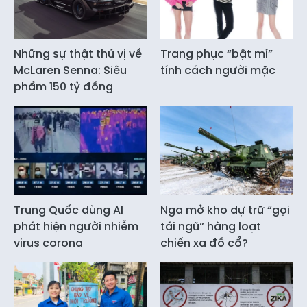
Những sự thật thú vị về
Trang phục “bật mí”
McLaren Senna: Siêu
tính cách người mặc
phẩm 150 tỷ đồng
Trung Quốc dùng AI
Nga mở kho dự trữ “gọi
phát hiện người nhiễm
tái ngũ” hàng loạt
virus corona
chiến xa đồ cổ?