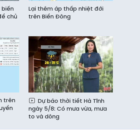
 biến
Lại thêm áp thấp nhiệt đới
để chủ
trên Biển Đông
h trên
Dự báo thời tiết Hà Tĩnh
huyển
ngày 5/8: Có mưa vừa, mưa
to và dông