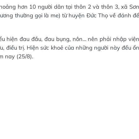
 khoảng hơn 10 người dân tại thôn 2 và thôn 3, xã Sơ
phương thường gọi là me) từ huyện Đức Thọ về đánh đ
iểu hiện đau đầu, đau bụng, nôn... nên phải nhập việ
, điều trị. Hiện sức khoẻ của những người này đều ổ
m nay (25/8).