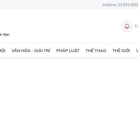
Hotline: 02393.69
T
HỘI
VĂN HÓA - GIẢI TRÍ
PHÁP LUẬT
THỂ THAO
THẾ GIỚI