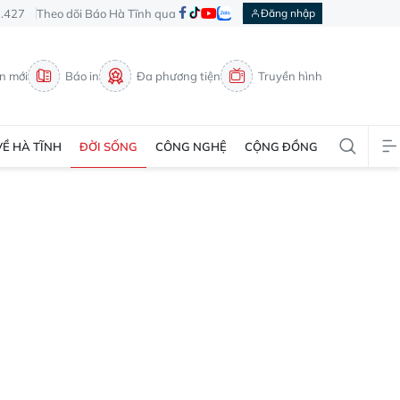
3.427
Theo dõi Báo Hà Tĩnh qua
Đăng nhập
in mới
Báo in
Đa phương tiện
Truyền hình
VỀ HÀ TĨNH
ĐỜI SỐNG
CÔNG NGHỆ
CỘNG ĐỒNG