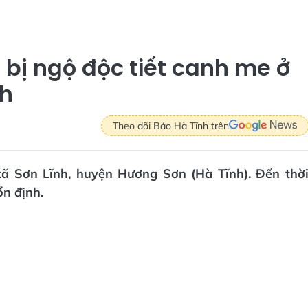
bị ngộ độc tiết canh me ở
nh
Theo dõi Báo Hà Tĩnh trên
 xã Sơn Lĩnh, huyện Hương Sơn (Hà Tĩnh). Đến thờ
n định.