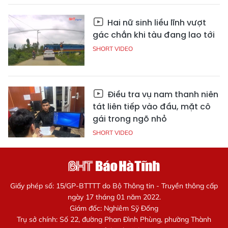
Hai nữ sinh liều lĩnh vượt
gác chắn khi tàu đang lao tới
SHORT VIDEO
Điều tra vụ nam thanh niên
tát liên tiếp vào đầu, mặt cô
gái trong ngõ nhỏ
SHORT VIDEO
Giấy phép số: 15/GP-BTTTT do Bộ Thông tin - Truyền thông cấp
ngày 17 tháng 01 năm 2022.
Giám đốc: Nghiêm Sỹ Đống
Trụ sở chính: Số 22, đường Phan Đình Phùng, phường Thành