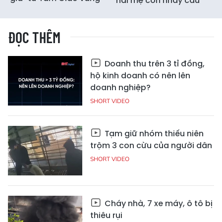
hai mẹ con nhảy cầu
ĐỌC THÊM
Doanh thu trên 3 tỉ đồng,
hộ kinh doanh có nên lên
doanh nghiệp?
SHORT VIDEO
Tạm giữ nhóm thiếu niên
trộm 3 con cừu của người dân
SHORT VIDEO
Cháy nhà, 7 xe máy, ô tô bị
thiêu rụi