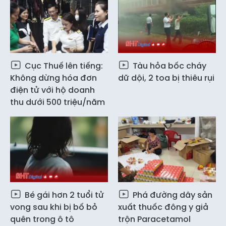
Cục Thuế lên tiếng:
Tàu hỏa bốc cháy
Không dừng hóa đơn
dữ dội, 2 toa bị thiêu rụi
điện tử với hộ doanh
thu dưới 500 triệu/năm
Bé gái hơn 2 tuổi tử
Phá đường dây sản
vong sau khi bị bố bỏ
xuất thuốc đông y giả
quên trong ô tô
trộn Paracetamol