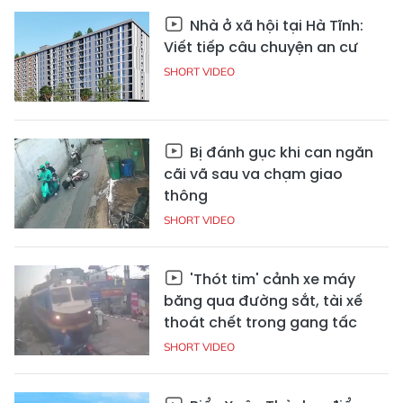
Nhà ở xã hội tại Hà Tĩnh:
Viết tiếp câu chuyện an cư
SHORT VIDEO
Bị đánh gục khi can ngăn
cãi vã sau va chạm giao
thông
SHORT VIDEO
'Thót tim' cảnh xe máy
băng qua đường sắt, tài xế
thoát chết trong gang tấc
SHORT VIDEO