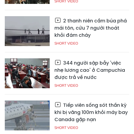
SHORT VIDEO
2 thanh niên cầm búa phá
mái tôn, cứu 7 người thoát
khỏi đám cháy
SHORT VIDEO
344 người sập bẫy 'việc
nhẹ lương cao' ở Campuchia
được trả về nước
SHORT VIDEO
Tiếp viên sống sót thần kỳ
khi bị văng 100m khỏi máy bay
Canada gặp nạn
SHORT VIDEO