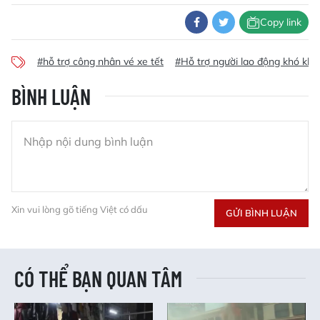
Copy link
#hỗ trợ công nhân vé xe tết
#Hỗ trợ người lao động khó khă
BÌNH LUẬN
Xin vui lòng gõ tiếng Việt có dấu
GỬI BÌNH LUẬN
CÓ THỂ BẠN QUAN TÂM