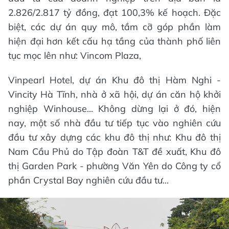
2.826/2.817 tỷ đồng, đạt 100,3% kế hoạch. Đặc
biệt, các dự án quy mô, tầm cỡ góp phần làm
hiện đại hơn kết cấu hạ tầng của thành phố liên
tục mọc lên như: Vincom Plaza,
Vinpearl Hotel, dự án Khu đô thị Hàm Nghi -
Vincity Hà Tĩnh, nhà ở xã hội, dự án căn hộ khởi
nghiệp Winhouse... Không dừng lại ở đó, hiện
nay, một số nhà đầu tư tiếp tục vào nghiên cứu
đầu tư xây dựng các khu đô thị như: Khu đô thị
Nam Cầu Phủ do Tập đoàn T&T đề xuất, Khu đô
thị Garden Park - phường Văn Yên do Công ty cổ
phần Crystal Bay nghiên cứu đầu tư...