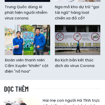
Trung Quốc dùng AI
Nga mở kho dự trữ “gọi
phát hiện người nhiễm
tái ngũ” hàng loạt
virus corona
chiến xa đồ cổ?
Đoàn viên thanh niên
Ba kịch bản kết thúc
Cẩm Xuyên “khiến” cột
dịch do virus Corona
điện "nở hoa”
ĐỌC THÊM
Hai mẹ con người Hà Tĩnh trực