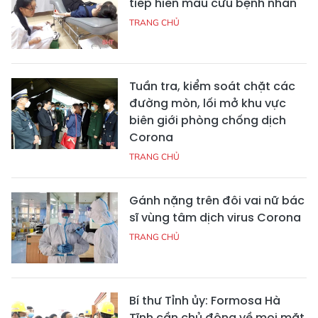
tiếp hiến máu cứu bệnh nhân
TRANG CHỦ
Tuần tra, kiểm soát chặt các
đường mòn, lối mở khu vực
biên giới phòng chống dịch
Corona
TRANG CHỦ
Gánh nặng trên đôi vai nữ bác
sĩ vùng tâm dịch virus Corona
TRANG CHỦ
Bí thư Tỉnh ủy: Formosa Hà
Tĩnh cần chủ động về mọi mặt