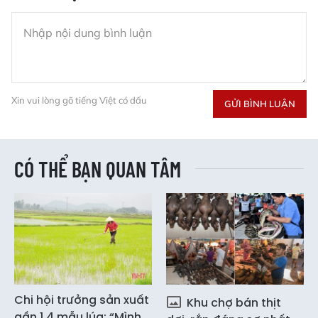
Xin vui lòng gõ tiếng Việt có dấu
GỬI BÌNH LUẬN
CÓ THỂ BẠN QUAN TÂM
Chi hội trưởng sản xuất
Khu chợ bán thịt
gần 1,4 mẫu lúa: “Mình