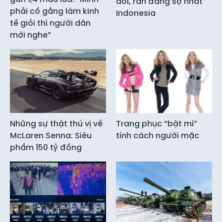
dơi, rắn đáng sợ nhất
phải cố gắng làm kinh
Indonesia
tế giỏi thì người dân
mới nghe”
Những sự thật thú vị về
Trang phục “bật mí”
McLaren Senna: Siêu
tính cách người mặc
phẩm 150 tỷ đồng