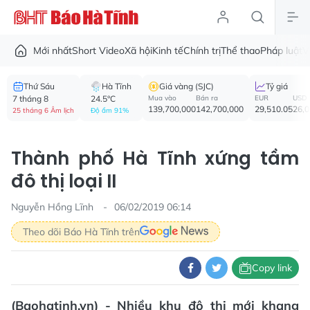
Mới nhất
Short Video
Xã hội
Kinh tế
Chính trị
Thể thao
Pháp luật
V
Thứ Sáu
Hà Tĩnh
Giá vàng (SJC)
Tỷ giá
7 tháng 8
24.5°C
Mua vào
Bán ra
EUR
USD
139,700,000
142,700,000
29,510.05
26,
25 tháng 6 Âm lịch
Độ ẩm 91%
Thành phố Hà Tĩnh xứng tầm
đô thị loại II
Nguyễn Hồng Lĩnh
06/02/2019 06:14
Theo dõi Báo Hà Tĩnh trên
Copy link
(Baohatinh.vn) - Nhiều khu đô thị mới khang