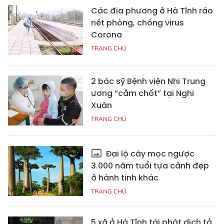
Các địa phương ở Hà Tĩnh ráo
riết phòng, chống virus
Corona
TRANG CHỦ
2 bác sỹ Bệnh viện Nhi Trung
ương “cắm chốt” tại Nghi
Xuân
TRANG CHỦ
Đại lộ cây mọc ngược
3.000 năm tuổi tựa cảnh đẹp
ở hành tinh khác
TRANG CHỦ
5 xã ở Hà Tĩnh tái phát dịch tả