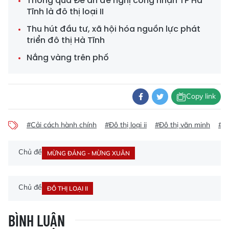
Thông qua Đề án đề nghị công nhận TP Hà
Tĩnh là đô thị loại II
Thu hút đầu tư, xã hội hóa nguồn lực phát
triển đô thị Hà Tĩnh
Nắng vàng trên phố
Copy link
#Cải cách hành chính
#Đô thị loại ii
#Đô thị văn minh
#Xã
Chủ đề
MỪNG ĐẢNG - MỪNG XUÂN
Chủ đề
ĐÔ THỊ LOẠI II
BÌNH LUẬN