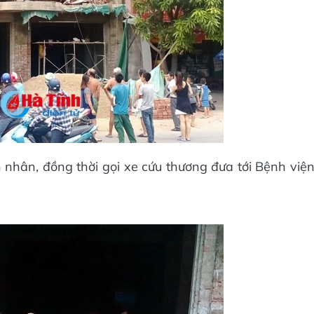
n nhân, đồng thời gọi xe cứu thương đưa tới Bệnh việ