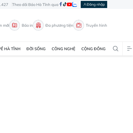
3.427
Theo dõi Báo Hà Tĩnh qua
Đăng nhập
in mới
Báo in
Đa phương tiện
Truyền hình
VỀ HÀ TĨNH
ĐỜI SỐNG
CÔNG NGHỆ
CỘNG ĐỒNG