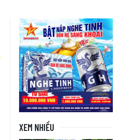
n
e
XEM NHIỀU