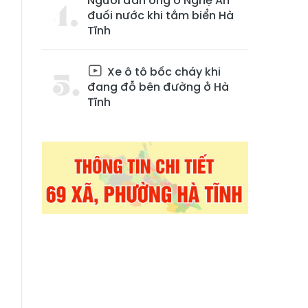
Người đàn ông ở Nghệ An
đuối nước khi tắm biển Hà
Tĩnh
Xe ô tô bốc cháy khi
đang đỗ bên đường ở Hà
Tĩnh