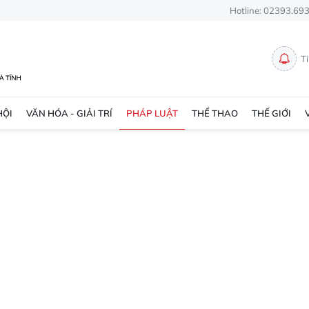
Hotline: 02393.69
T
HỘI
VĂN HÓA - GIẢI TRÍ
PHÁP LUẬT
THỂ THAO
THẾ GIỚI