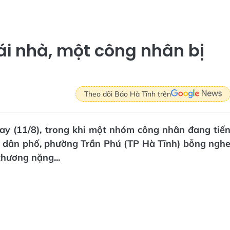
ái nhà, một công nhân bị
Theo dõi Báo Hà Tĩnh trên
ay (11/8), trong khi một nhóm công nhân đang tiế
ổ dân phố, phường Trần Phú (TP Hà Tĩnh) bỗng ngh
thương nặng...