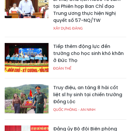
tại Phiên họp Ban Chỉ đạo
Trung ương thực hiện Nghị
quyết số 57-NQ/TW
XÂY DỰNG ĐẢNG
Tiếp thêm động lực đến
trường cho học sinh khó khăn
ở Đức Thọ
ĐOÀN THỂ
Truy điệu, an táng 8 hài cốt
liệt sĩ hy sinh tại chiến trường
Đồng Lộc
QUỐC PHÒNG - AN NINH
Đảng ủy Bộ đội Biên phòng