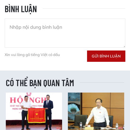
BÌNH LUẬN
Xin vui lòng gõ tiếng Việt có dấu
GỬI BÌNH LUẬN
CÓ THỂ BẠN QUAN TÂM