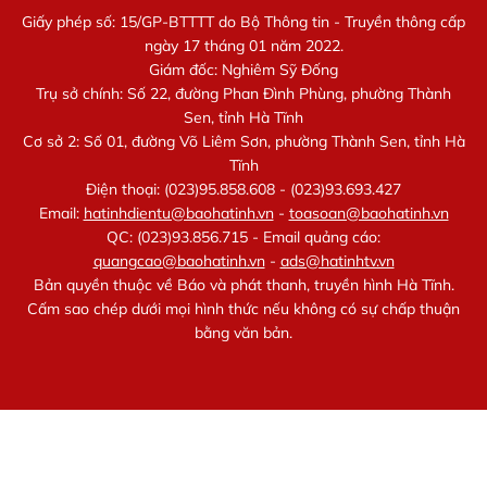
Giấy phép số: 15/GP-BTTTT do Bộ Thông tin - Truyền thông cấp
ngày 17 tháng 01 năm 2022.
Giám đốc: Nghiêm Sỹ Đống
Trụ sở chính: Số 22, đường Phan Đình Phùng, phường Thành
Sen, tỉnh Hà Tĩnh
Cơ sở 2: Số 01, đường Võ Liêm Sơn, phường Thành Sen, tỉnh Hà
Tĩnh
Điện thoại: (023)95.858.608 - (023)93.693.427
Email:
hatinhdientu@baohatinh.vn
-
toasoan@baohatinh.vn
QC: (023)93.856.715 - Email quảng cáo:
quangcao@baohatinh.vn
-
ads@hatinhtv.vn
Bản quyền thuộc về Báo và phát thanh, truyền hình Hà Tĩnh.
Cấm sao chép dưới mọi hình thức nếu không có sự chấp thuận
bằng văn bản.