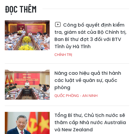
ĐỌC THÊM
Công bố quyết định kiểm
tra, giám sát của Bộ Chính trị,
Ban Bí thư đợt 3 đối với BTV
Tỉnh ủy Hà Tĩnh
CHÍNH TRỊ
Nâng cao hiệu quả thi hành
các luật về quân sự, quốc
phòng
QUỐC PHÒNG - AN NINH
Tổng Bí thư, Chủ tịch nước sẽ
thăm cấp Nhà nước Australia
và New Zealand