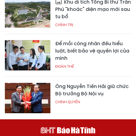
Khu di tích Tổng Bí thư Trần
Phú "khoác" diện mạo mới sau
tu bổ
CHÍNH TRỊ
Để mỗi công nhân đều hiểu
luật, biết bảo vệ quyền lợi của
mình
ĐOÀN THỂ
Ông Nguyễn Tiến Hải giữ chức
Bộ trưởng Bộ Nội vụ
CHÍNH QUYỀN