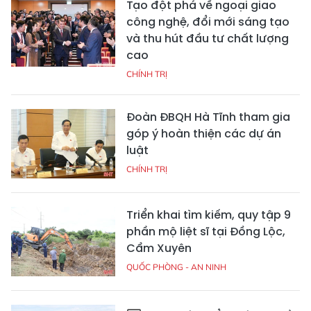
Tạo đột phá về ngoại giao
công nghệ, đổi mới sáng tạo
và thu hút đầu tư chất lượng
cao
CHÍNH TRỊ
Đoàn ĐBQH Hà Tĩnh tham gia
góp ý hoàn thiện các dự án
luật
CHÍNH TRỊ
Triển khai tìm kiếm, quy tập 9
phần mộ liệt sĩ tại Đồng Lộc,
Cẩm Xuyên
QUỐC PHÒNG - AN NINH