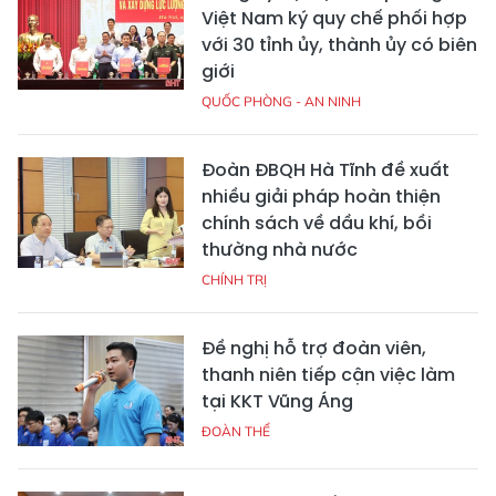
Việt Nam ký quy chế phối hợp
với 30 tỉnh ủy, thành ủy có biên
giới
QUỐC PHÒNG - AN NINH
Đoàn ĐBQH Hà Tĩnh đề xuất
nhiều giải pháp hoàn thiện
chính sách về dầu khí, bồi
thường nhà nước
CHÍNH TRỊ
Đề nghị hỗ trợ đoàn viên,
thanh niên tiếp cận việc làm
tại KKT Vũng Áng
ĐOÀN THỂ