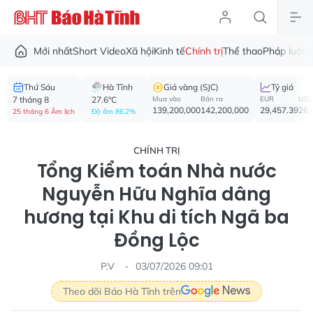
Mới nhất
Short Video
Xã hội
Kinh tế
Chính trị
Thể thao
Pháp luật
V
Thứ Sáu
Hà Tĩnh
Giá vàng (SJC)
Tỷ giá
7 tháng 8
27.6°C
Mua vào
Bán ra
EUR
USD
139,200,000
142,200,000
29,457.39
26,
25 tháng 6 Âm lịch
Độ ẩm 86.2%
CHÍNH TRỊ
Tổng Kiểm toán Nhà nước
Nguyễn Hữu Nghĩa dâng
hương tại Khu di tích Ngã ba
Đồng Lộc
P.V
03/07/2026 09:01
Theo dõi Báo Hà Tĩnh trên