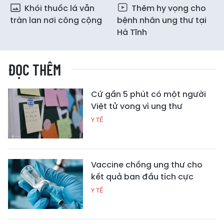
Khói thuốc lá vẫn
Thêm hy vọng cho
tràn lan nơi công cộng
bệnh nhân ung thư tại
Hà Tĩnh
ĐỌC THÊM
Cứ gần 5 phút có một người
Việt tử vong vì ung thư
Y TẾ
Vaccine chống ung thư cho
kết quả ban đầu tích cực
Y TẾ