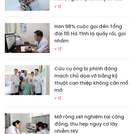
Y TẾ
Hơn 98% cuộc gọi đến Tổng
đài 115 Hà Tĩnh là quấy rối, gọi
nhầm
Y TẾ
Cứu cụ ông bị phình động
mạch chủ dọa vỡ bằng kỹ
thuật can thiệp không cần mổ
mở
Y TẾ
Mở rộng xét nghiệm tại cộng
đồng, thu hẹp nguy cơ lây
nhiễm HIV