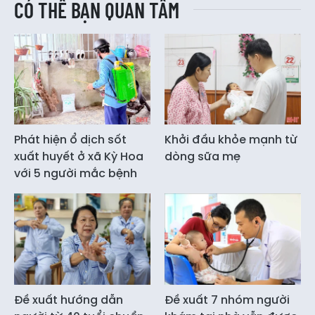
CÓ THỂ BẠN QUAN TÂM
Phát hiện ổ dịch sốt
Khởi đầu khỏe mạnh từ
xuất huyết ở xã Kỳ Hoa
dòng sữa mẹ
với 5 người mắc bệnh
Đề xuất hướng dẫn
Đề xuất 7 nhóm người