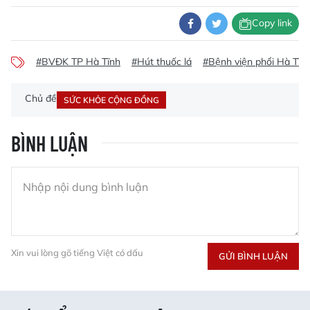
Copy link
#BVĐK TP Hà Tĩnh
#Hút thuốc lá
#Bệnh viện phổi Hà Tĩn
Chủ đề
SỨC KHỎE CỘNG ĐỒNG
BÌNH LUẬN
Xin vui lòng gõ tiếng Việt có dấu
GỬI BÌNH LUẬN