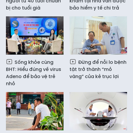
người từ 40 tuổi chuẩn
khám tại nhà vẫn được
bị cho tuổi già
bảo hiểm y tế chi trả
Sống khỏe cùng
Đừng để nỗi lo bệnh
BHT: Hiểu đúng về virus
tật trở thành “mỏ
Adeno để bảo vệ trẻ
vàng” của kẻ trục lợi
nhỏ