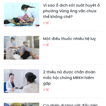
Vì sao ổ dịch sốt xuất huyết ở
phường Vũng Áng vẫn chưa
thể khống chế?
Y TẾ
Một điếu thuốc nhiều hệ luỵ
Y TẾ
2 thiếu nữ được chẩn đoán
mắc hội chứng MRKH hiếm
gặp
Y TẾ
Ca ghép dương vật đầu tiên