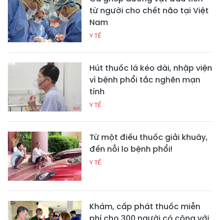
từ người cho chết não tại Việt
Nam
Y TẾ
Hút thuốc lá kéo dài, nhập viện
vì bệnh phổi tắc nghẽn mạn
tính
Y TẾ
Từ một điếu thuốc giải khuây,
đến nỗi lo bệnh phổi!
Y TẾ
Khám, cấp phát thuốc miễn
phí cho 300 người có công với