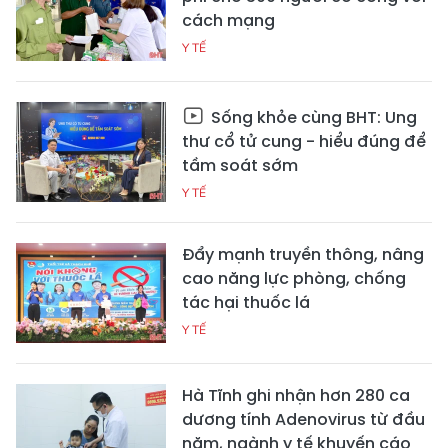
cách mạng
Y TẾ
Sống khỏe cùng BHT: Ung
thư cổ tử cung - hiểu đúng để
tầm soát sớm
Y TẾ
Đẩy mạnh truyền thông, nâng
cao năng lực phòng, chống
tác hại thuốc lá
Y TẾ
Hà Tĩnh ghi nhận hơn 280 ca
dương tính Adenovirus từ đầu
năm, ngành y tế khuyến cáo