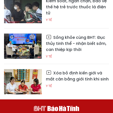
Kiểm soát, ngăn chặn, bảo vệ
thế hệ trẻ trước thuốc lá điện
tử
Y TẾ
Sống khỏe cùng BHT: Đục
thủy tinh thể - nhận biết sớm,
can thiệp kịp thời
Y TẾ
Xóa bỏ định kiến giới và
mất cân bằng giới tính khi sinh
Y TẾ