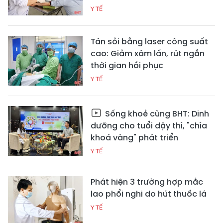
Y TẾ
Tán sỏi bằng laser công suất
cao: Giảm xâm lấn, rút ngắn
thời gian hồi phục
Y TẾ
Sống khoẻ cùng BHT: Dinh
dưỡng cho tuổi dậy thì, "chìa
khoá vàng" phát triển
Y TẾ
Phát hiện 3 trường hợp mắc
lao phổi nghi do hút thuốc lá
Y TẾ