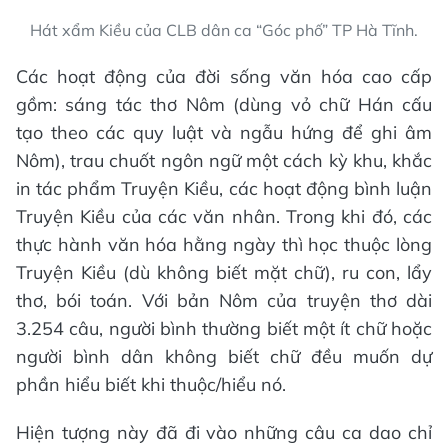
Hát xẩm Kiều của CLB dân ca “Góc phố” TP Hà Tĩnh.
Các hoạt động của đời sống văn hóa cao cấp
gồm: sáng tác thơ Nôm (dùng vỏ chữ Hán cấu
tạo theo các quy luật và ngẫu hứng để ghi âm
Nôm), trau chuốt ngôn ngữ một cách kỳ khu, khắc
in tác phẩm Truyện Kiều, các hoạt động bình luận
Truyện Kiều của các văn nhân. Trong khi đó, các
thực hành văn hóa hằng ngày thì học thuộc lòng
Truyện Kiều (dù không biết mặt chữ), ru con, lẩy
thơ, bói toán. Với bản Nôm của truyện thơ dài
3.254 câu, người bình thường biết một ít chữ hoặc
người bình dân không biết chữ đều muốn dự
phần hiểu biết khi thuộc/hiểu nó.
Hiện tượng này đã đi vào những câu ca dao chỉ