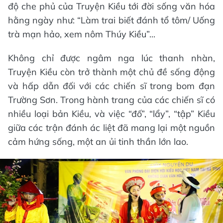
độ che phủ của Truyện Kiều tới đời sống văn hóa
hằng ngày như: “Làm trai biết đánh tổ tôm/ Uống
trà mạn hảo, xem nôm Thúy Kiều”...
Không chỉ được ngâm nga lúc thanh nhàn,
Truyện Kiều còn trở thành một chủ đề sống động
và hấp dẫn đối với các chiến sĩ trong bom đạn
Trường Sơn. Trong hành trang của các chiến sĩ có
nhiều loại bản Kiều, và việc “đố”, “lẩy”, “tập” Kiều
giữa các trận đánh ác liệt đã mang lại một nguồn
cảm hứng sống, một an ủi tinh thần lớn lao.