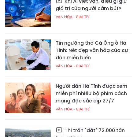
Khi AI viết văn, điều gì giữ
giá trị của người cầm bút?
VĂN HÓA - GIẢI TRÍ
Tín ngưỡng thờ Cá Ông ở Hà
Tĩnh: Nét đẹp văn hóa của cư
dân miền biển
VĂN HÓA - GIẢI TRÍ
Người dân Hà Tĩnh được xem
miễn phí nhiều bộ phim cách
mạng đặc sắc dịp 27/7
VĂN HÓA - GIẢI TRÍ
Thị trấn "dát" 72.000 tấn