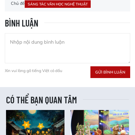
Chủ đề
SÁNG TÁC VĂN HỌC NGHỆ THUẬT
BÌNH LUẬN
Xin vui lòng gõ tiếng Việt có dấu
GỬI BÌNH LUẬN
CÓ THỂ BẠN QUAN TÂM