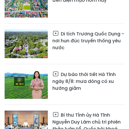
đến diện mạo hôm nay
Di tích Trương Quốc Dụng -
nơi hun đúc truyền thống yêu
nước
Dự báo thời tiết Hà Tĩnh
ngày 8/8: mưa dông có xu
hướng giảm
Bí thư Tỉnh ủy Hà Tĩnh
Nguyễn Duy Lâm chủ trì phiên
thảo luận tổ, Quốc hội khoá