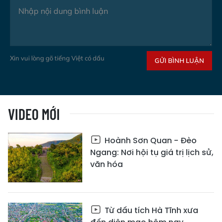
Xin vui lòng gõ tiếng Việt có dấu
GỬI BÌNH LUẬN
VIDEO MỚI
Hoành Sơn Quan - Đèo
Ngang: Nơi hội tụ giá trị lịch sử,
văn hóa
Từ dấu tích Hà Tĩnh xưa