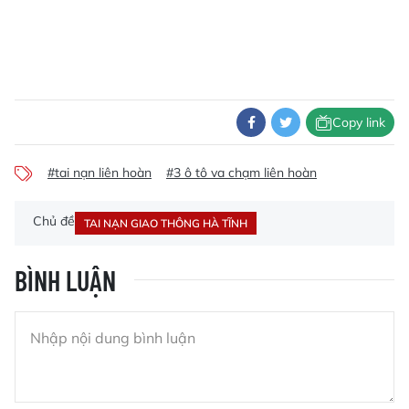
Copy link
#tai nạn liên hoàn
#3 ô tô va chạm liên hoàn
Chủ đề
TAI NẠN GIAO THÔNG HÀ TĨNH
BÌNH LUẬN