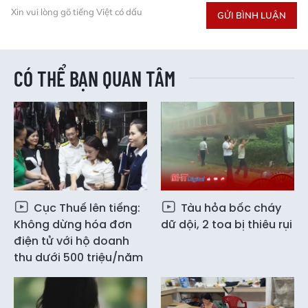
Xin vui lòng gõ tiếng Việt có dấu
GỬI BÌNH LUẬN
CÓ THỂ BẠN QUAN TÂM
Cục Thuế lên tiếng:
Tàu hỏa bốc cháy
Không dừng hóa đơn
dữ dội, 2 toa bị thiêu rụi
điện tử với hộ doanh
thu dưới 500 triệu/năm