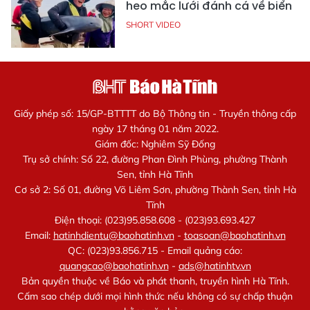
heo mắc lưới đánh cá về biển
SHORT VIDEO
Giấy phép số: 15/GP-BTTTT do Bộ Thông tin - Truyền thông cấp
ngày 17 tháng 01 năm 2022.
Giám đốc: Nghiêm Sỹ Đống
Trụ sở chính: Số 22, đường Phan Đình Phùng, phường Thành
Sen, tỉnh Hà Tĩnh
Cơ sở 2: Số 01, đường Võ Liêm Sơn, phường Thành Sen, tỉnh Hà
Tĩnh
Điện thoại: (023)95.858.608 - (023)93.693.427
Email:
hatinhdientu@baohatinh.vn
-
toasoan@baohatinh.vn
QC: (023)93.856.715 - Email quảng cáo:
quangcao@baohatinh.vn
-
ads@hatinhtv.vn
Bản quyền thuộc về Báo và phát thanh, truyền hình Hà Tĩnh.
Cấm sao chép dưới mọi hình thức nếu không có sự chấp thuận