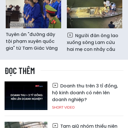
Tuyên án "đường dây
Người đàn ông lao
tội phạm xuyên quốc
xuống sông Lam cứu
gia" từ Tam Giác Vàng
hai mẹ con nhảy cầu
ĐỌC THÊM
Doanh thu trên 3 tỉ đồng,
hộ kinh doanh có nên lên
doanh nghiệp?
SHORT VIDEO
Tạm giữ nhóm thiếu niên