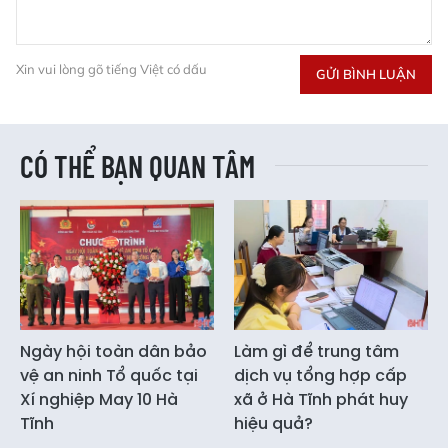
Xin vui lòng gõ tiếng Việt có dấu
GỬI BÌNH LUẬN
CÓ THỂ BẠN QUAN TÂM
Ngày hội toàn dân bảo
Làm gì để trung tâm
vệ an ninh Tổ quốc tại
dịch vụ tổng hợp cấp
Xí nghiệp May 10 Hà
xã ở Hà Tĩnh phát huy
Tĩnh
hiệu quả?