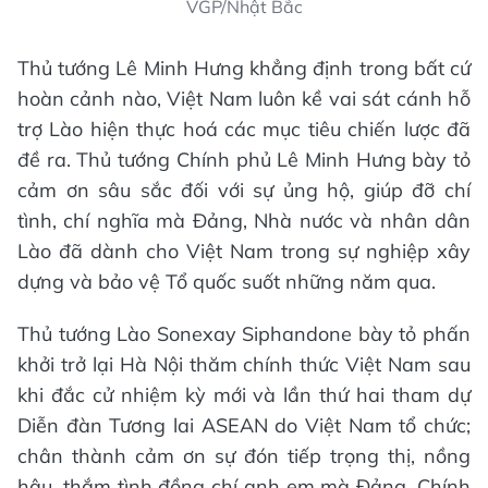
VGP/Nhật Bắc
Thủ tướng Lê Minh Hưng khẳng định trong bất cứ
hoàn cảnh nào, Việt Nam luôn kề vai sát cánh hỗ
trợ Lào hiện thực hoá các mục tiêu chiến lược đã
đề ra. Thủ tướng Chính phủ Lê Minh Hưng bày tỏ
cảm ơn sâu sắc đối với sự ủng hộ, giúp đỡ chí
tình, chí nghĩa mà Đảng, Nhà nước và nhân dân
Lào đã dành cho Việt Nam trong sự nghiệp xây
dựng và bảo vệ Tổ quốc suốt những năm qua.
Thủ tướng Lào Sonexay Siphandone bày tỏ phấn
khởi trở lại Hà Nội thăm chính thức Việt Nam sau
khi đắc cử nhiệm kỳ mới và lần thứ hai tham dự
Diễn đàn Tương lai ASEAN do Việt Nam tổ chức;
chân thành cảm ơn sự đón tiếp trọng thị, nồng
hậu, thắm tình đồng chí anh em mà Đảng, Chính