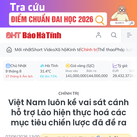
Mới nhất
Short Video
Xã hội
Kinh tế
Chính trị
Thể thao
Pháp luật
V
Chủ Nhật
Hà Tĩnh
Giá vàng (SJC)
Tỷ giá
9 tháng 8
31.4°C
Mua vào
Bán ra
EUR
USD
141,000,000
144,000,000
29,432.37
26,
27 tháng 6 Âm lịch
Độ ẩm 73%
CHÍNH TRỊ
Việt Nam luôn kề vai sát cánh
hỗ trợ Lào hiện thực hoá các
mục tiêu chiến lược đã đề ra
07/06/2026 13:00