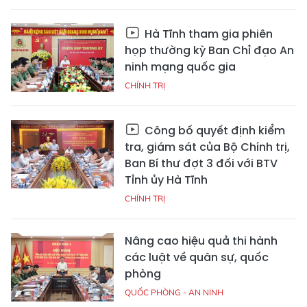
Hà Tĩnh tham gia phiên
họp thường kỳ Ban Chỉ đạo An
ninh mạng quốc gia
CHÍNH TRỊ
Công bố quyết định kiểm
tra, giám sát của Bộ Chính trị,
Ban Bí thư đợt 3 đối với BTV
Tỉnh ủy Hà Tĩnh
CHÍNH TRỊ
Nâng cao hiệu quả thi hành
các luật về quân sự, quốc
phòng
QUỐC PHÒNG - AN NINH