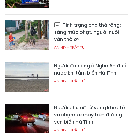
Tình trạng chó thả rông:
Tăng mức phạt, người nuôi
vẫn thờ ơ?
AN NINH TRẬT TỰ
Người đàn ông ở Nghệ An đuối
nước khi tắm biển Hà Tĩnh
AN NINH TRẬT TỰ
Người phụ nữ tử vong khi ô tô
va chạm xe máy trên đường
ven biển Hà Tĩnh
AN NINH TRẬT TỰ