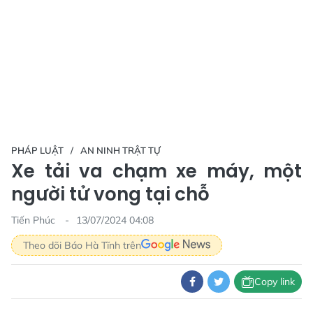
PHÁP LUẬT
AN NINH TRẬT TỰ
Xe tải va chạm xe máy, một
người tử vong tại chỗ
Tiến Phúc
13/07/2024 04:08
Theo dõi Báo Hà Tĩnh trên
Copy link