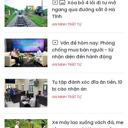
Xóa bỏ 4 lối đi tự mở
ngang qua đường sắt ở Hà
Tĩnh
AN NINH TRẬT TỰ
Vấn đề hôm nay: Phòng
chống mua bán người - từ
nhận diện đến hành động
AN NINH TRẬT TỰ
Tụ tập đánh xóc đĩa ăn tiền, 10
bị cáo nhận án
AN NINH TRẬT TỰ
Xe máy lao xuống vách đá, mẹ