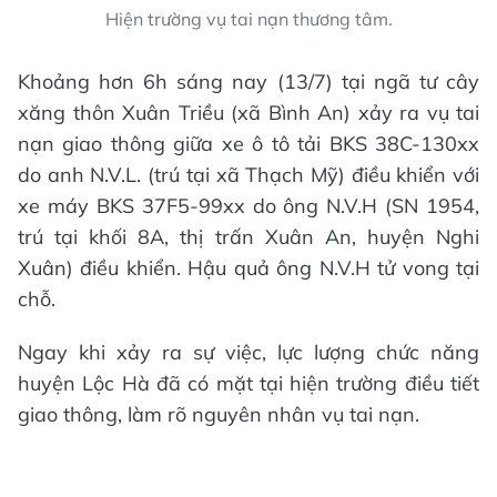
Hiện trường vụ tai nạn thương tâm.
Khoảng hơn 6h sáng nay (13/7) tại ngã tư cây
xăng thôn Xuân Triều (xã Bình An) xảy ra vụ tai
nạn giao thông giữa xe ô tô tải BKS 38C-130xx
do anh N.V.L. (trú tại xã Thạch Mỹ) điều khiển với
xe máy BKS 37F5-99xx do ông N.V.H (SN 1954,
trú tại khối 8A, thị trấn Xuân An, huyện Nghi
Xuân) điều khiển. Hậu quả ông N.V.H tử vong tại
chỗ.
Ngay khi xảy ra sự việc, lực lượng chức năng
huyện Lộc Hà đã có mặt tại hiện trường điều tiết
giao thông, làm rõ nguyên nhân vụ tai nạn.