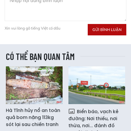
Xin vui lòng gõ tiếng Việt có dấu
GỬI BÌNH LUẬN
CÓ THỂ BẠN QUAN TÂM
Hà Tĩnh hủy nổ an toàn
Biển báo, vạch kẻ
quả bom nặng 113kg
đường: Nơi thiếu, nơi
sót lại sau chiến tranh
thừa, nơi... đánh đố