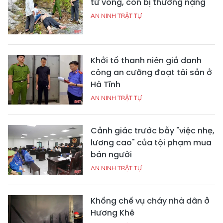
tử vong, con bị thương nặng
AN NINH TRẬT TỰ
Khởi tố thanh niên giả danh
công an cưỡng đoạt tài sản ở
Hà Tĩnh
AN NINH TRẬT TỰ
Cảnh giác trước bẫy "việc nhẹ,
lương cao" của tội phạm mua
bán người
AN NINH TRẬT TỰ
Khống chế vụ cháy nhà dân ở
Hương Khê