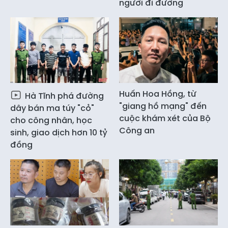
người đi đường
Huấn Hoa Hồng, từ
Hà Tĩnh phá đường
"giang hồ mạng" đến
dây bán ma túy "cỏ"
cuộc khám xét của Bộ
cho công nhân, học
Công an
sinh, giao dịch hơn 10 tỷ
đồng