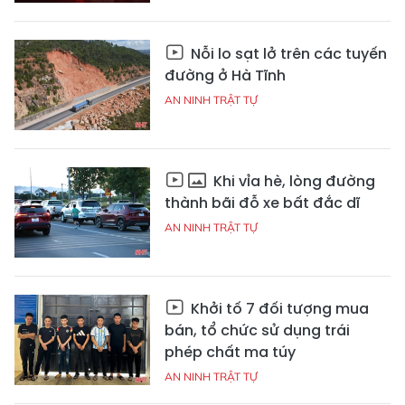
Nỗi lo sạt lở trên các tuyến
đường ở Hà Tĩnh
AN NINH TRẬT TỰ
Khi vỉa hè, lòng đường
thành bãi đỗ xe bất đắc dĩ
AN NINH TRẬT TỰ
Khởi tố 7 đối tượng mua
bán, tổ chức sử dụng trái
phép chất ma túy
AN NINH TRẬT TỰ