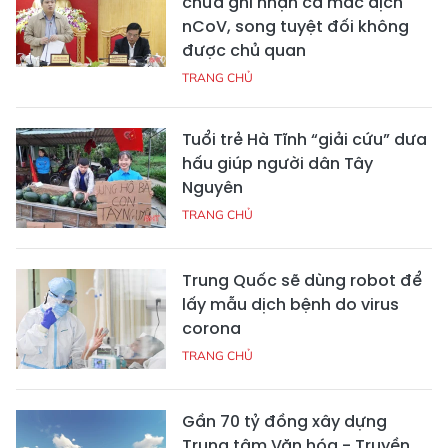
chưa ghi nhận ca mắc dịch
nCoV, song tuyệt đối không
được chủ quan
TRANG CHỦ
Tuổi trẻ Hà Tĩnh “giải cứu” dưa
hấu giúp người dân Tây
Nguyên
TRANG CHỦ
Trung Quốc sẽ dùng robot để
lấy mẫu dịch bệnh do virus
corona
TRANG CHỦ
Gần 70 tỷ đồng xây dựng
Trung tâm Văn hóa - Truyền