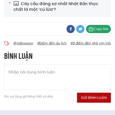
Cây cầu đáng sợ nhất Nhật Bản thực
chất là một ‘cú lừa’?
Copy link
#Halloween
#Điểm đến du lịch
#9 điểm đến ghê rợn trên t
BÌNH LUẬN
Xin vui lòng gõ tiếng Việt có dấu
GỬI BÌNH LUẬN