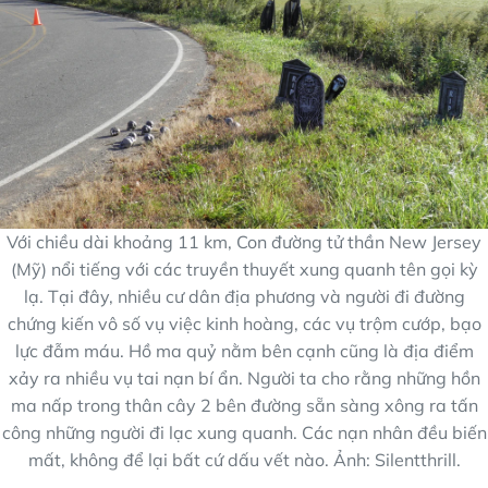
Với chiều dài khoảng 11 km, Con đường tử thần New Jersey
(Mỹ) nổi tiếng với các truyền thuyết xung quanh tên gọi kỳ
lạ. Tại đây, nhiều cư dân địa phương và người đi đường
chứng kiến vô số vụ việc kinh hoàng, các vụ trộm cướp, bạo
lực đẫm máu. Hồ ma quỷ nằm bên cạnh cũng là địa điểm
xảy ra nhiều vụ tai nạn bí ẩn. Người ta cho rằng những hồn
ma nấp trong thân cây 2 bên đường sẵn sàng xông ra tấn
công những người đi lạc xung quanh. Các nạn nhân đều biến
mất, không để lại bất cứ dấu vết nào. Ảnh: Silentthrill.