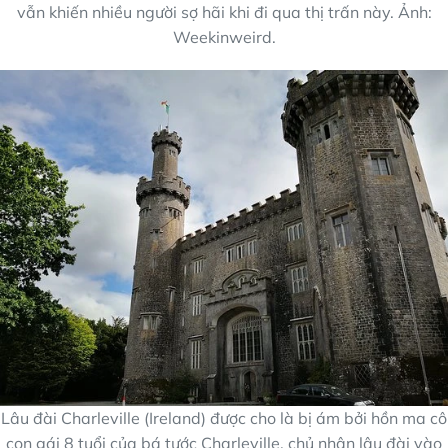
vẫn khiến nhiều người sợ hãi khi đi qua thị trấn này. Ảnh:
Weekinweird.
Lâu đài Charleville (Ireland) được cho là bị ám bởi hồn ma cô
con gái 8 tuổi của bá tước Charleville, chủ nhân lâu đài vào