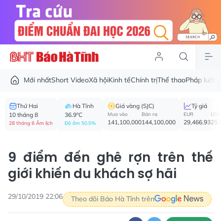
Mới nhất
Short Video
Xã hội
Kinh tế
Chính trị
Thể thao
Pháp luật
V
Thứ Hai
Hà Tĩnh
Giá vàng (SJC)
Tỷ giá
10 tháng 8
36.9°C
Mua vào
Bán ra
EUR
USD
141,100,000
144,100,000
29,466.93
25,
28 tháng 6 Âm lịch
Độ ẩm 50.5%
9 điểm đến ghê rợn trên thế
giới khiến du khách sợ hãi
29/10/2019 22:06
Theo dõi Báo Hà Tĩnh trên