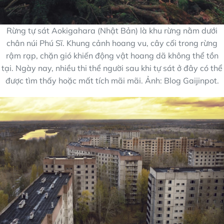
Rừng tự sát Aokigahara (Nhật Bản) là khu rừng nằm dưới
chân núi Phú Sĩ. Khung cảnh hoang vu, cây cối trong rừng
rậm rạp, chặn gió khiến động vật hoang dã không thể tồn
tại. Ngày nay, nhiều thi thể người sau khi tự sát ở đây có thể
được tìm thấy hoặc mất tích mãi mãi. Ảnh: Blog Gaijinpot.