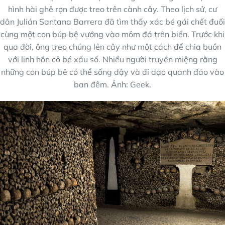
hình hài ghê rợn được treo trên cành cây. Theo lịch sử, cư
dân Julián Santana Barrera đã tìm thấy xác bé gái chết đuối
cùng một con búp bê vướng vào mỏm đá trên biển. Trước khi
qua đời, ông treo chúng lên cây như một cách để chia buồn
với linh hồn cô bé xấu số. Nhiều người truyền miệng rằng
những con búp bê có thể sống dậy và đi dạo quanh đảo vào
ban đêm. Ảnh: Geek.