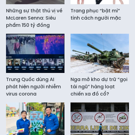
Những sự thật thú vị về
Trang phục “bật mí”
McLaren Senna: Siêu
tính cách người mặc
phẩm 150 tỷ đồng
Trung Quốc dùng AI
Nga mở kho dự trữ “gọi
phát hiện người nhiễm
tái ngũ” hàng loạt
virus corona
chiến xa đồ cổ?