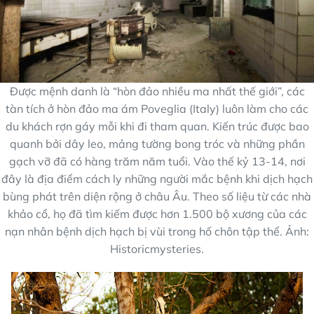
Được mệnh danh là “hòn đảo nhiều ma nhất thế giới”, các
tàn tích ở hòn đảo ma ám Poveglia (Italy) luôn làm cho các
du khách rợn gáy mỗi khi đi tham quan. Kiến trúc được bao
quanh bởi dây leo, mảng tường bong tróc và những phần
gạch vỡ đã có hàng trăm năm tuổi. Vào thế kỷ 13-14, nơi
đây là địa điểm cách ly những người mắc bệnh khi dịch hạch
bùng phát trên diện rộng ở châu Âu. Theo số liệu từ các nhà
khảo cổ, họ đã tìm kiếm được hơn 1.500 bộ xương của các
nạn nhân bệnh dịch hạch bị vùi trong hố chôn tập thể. Ảnh:
Historicmysteries.