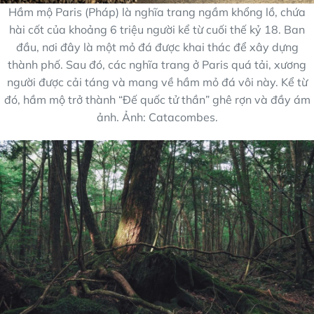
Hầm mộ Paris (Pháp) là nghĩa trang ngầm khổng lồ, chứa
hài cốt của khoảng 6 triệu người kể từ cuối thế kỷ 18. Ban
đầu, nơi đây là một mỏ đá được khai thác để xây dựng
thành phố. Sau đó, các nghĩa trang ở Paris quá tải, xương
người được cải táng và mang về hầm mỏ đá vôi này. Kể từ
đó, hầm mộ trở thành “Đế quốc tử thần” ghê rợn và đầy ám
ảnh. Ảnh: Catacombes.