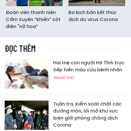
Đoàn viên thanh niên
Ba kịch bản kết thúc
Cẩm Xuyên “khiến” cột
dịch do virus Corona
điện "nở hoa”
ĐỌC THÊM
Hai mẹ con người Hà Tĩnh trực
tiếp hiến máu cứu bệnh nhân
TRANG CHỦ
Tuần tra, kiểm soát chặt các
đường mòn, lối mở khu vực
biên giới phòng chống dịch
Corona