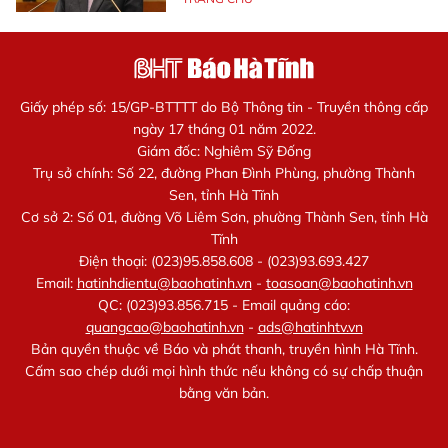
Giấy phép số: 15/GP-BTTTT do Bộ Thông tin - Truyền thông cấp
ngày 17 tháng 01 năm 2022.
Giám đốc: Nghiêm Sỹ Đống
Trụ sở chính: Số 22, đường Phan Đình Phùng, phường Thành
Sen, tỉnh Hà Tĩnh
Cơ sở 2: Số 01, đường Võ Liêm Sơn, phường Thành Sen, tỉnh Hà
Tĩnh
Điện thoại: (023)95.858.608 - (023)93.693.427
Email:
hatinhdientu@baohatinh.vn
-
toasoan@baohatinh.vn
QC: (023)93.856.715 - Email quảng cáo:
quangcao@baohatinh.vn
-
ads@hatinhtv.vn
Bản quyền thuộc về Báo và phát thanh, truyền hình Hà Tĩnh.
Cấm sao chép dưới mọi hình thức nếu không có sự chấp thuận
bằng văn bản.