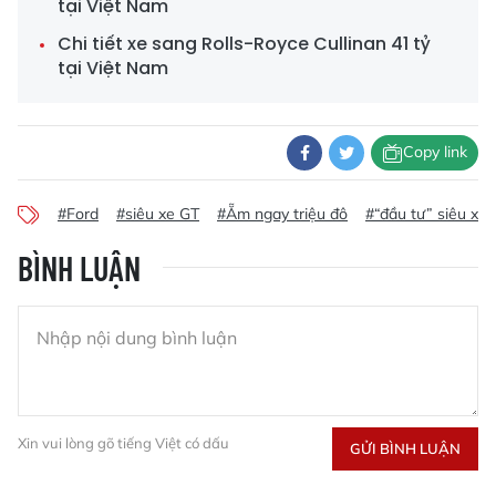
tại Việt Nam
Chi tiết xe sang Rolls-Royce Cullinan 41 tỷ
tại Việt Nam
Copy link
#Ford
#siêu xe GT
#Ẵm ngay triệu đô
#“đầu tư” siêu xe
BÌNH LUẬN
Xin vui lòng gõ tiếng Việt có dấu
GỬI BÌNH LUẬN