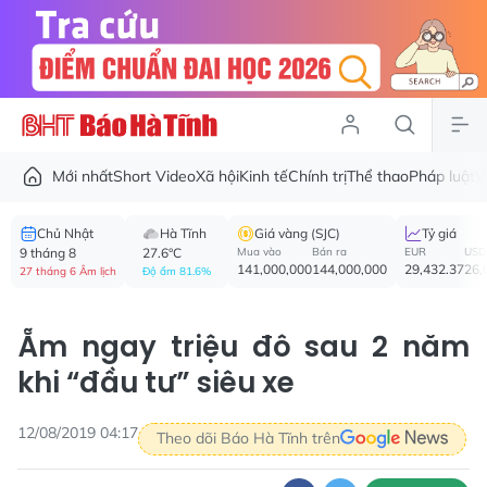
Mới nhất
Short Video
Xã hội
Kinh tế
Chính trị
Thể thao
Pháp luật
V
Chủ Nhật
Hà Tĩnh
Giá vàng (SJC)
Tỷ giá
9 tháng 8
27.6°C
Mua vào
Bán ra
EUR
USD
141,000,000
144,000,000
29,432.37
26,
27 tháng 6 Âm lịch
Độ ẩm 81.6%
Ẵm ngay triệu đô sau 2 năm
khi “đầu tư” siêu xe
12/08/2019 04:17
Theo dõi Báo Hà Tĩnh trên