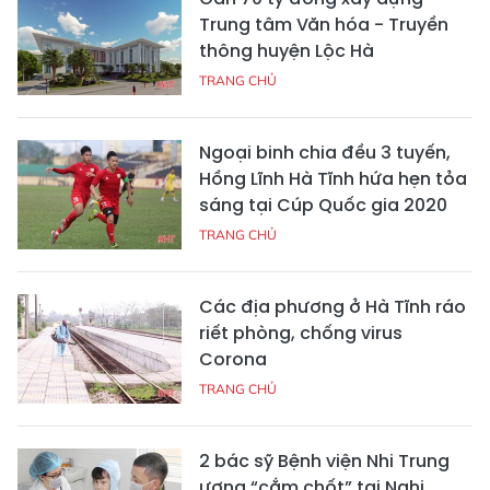
Trung tâm Văn hóa - Truyền
thông huyện Lộc Hà
TRANG CHỦ
Ngoại binh chia đều 3 tuyến,
Hồng Lĩnh Hà Tĩnh hứa hẹn tỏa
sáng tại Cúp Quốc gia 2020
TRANG CHỦ
Các địa phương ở Hà Tĩnh ráo
riết phòng, chống virus
Corona
TRANG CHỦ
2 bác sỹ Bệnh viện Nhi Trung
ương “cắm chốt” tại Nghi