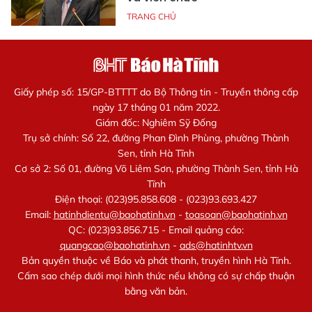
TRANG CHỦ
Giấy phép số: 15/GP-BTTTT do Bộ Thông tin - Truyền thông cấp
ngày 17 tháng 01 năm 2022.
Giám đốc: Nghiêm Sỹ Đống
Trụ sở chính: Số 22, đường Phan Đình Phùng, phường Thành
Sen, tỉnh Hà Tĩnh
Cơ sở 2: Số 01, đường Võ Liêm Sơn, phường Thành Sen, tỉnh Hà
Tĩnh
Điện thoại: (023)95.858.608 - (023)93.693.427
Email:
hatinhdientu@baohatinh.vn
-
toasoan@baohatinh.vn
QC: (023)93.856.715 - Email quảng cáo:
quangcao@baohatinh.vn
-
ads@hatinhtv.vn
Bản quyền thuộc về Báo và phát thanh, truyền hình Hà Tĩnh.
Cấm sao chép dưới mọi hình thức nếu không có sự chấp thuận
bằng văn bản.