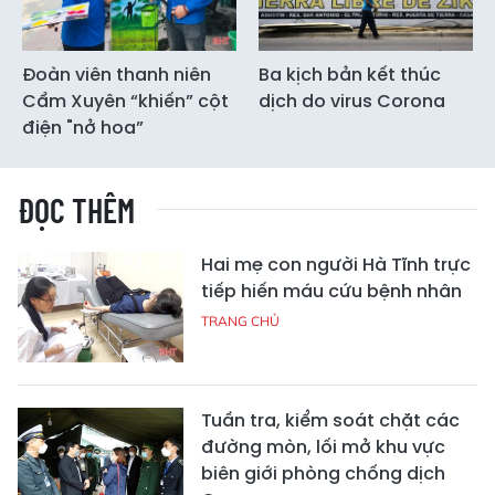
Đoàn viên thanh niên
Ba kịch bản kết thúc
Cẩm Xuyên “khiến” cột
dịch do virus Corona
điện "nở hoa”
ĐỌC THÊM
Hai mẹ con người Hà Tĩnh trực
tiếp hiến máu cứu bệnh nhân
TRANG CHỦ
Tuần tra, kiểm soát chặt các
đường mòn, lối mở khu vực
biên giới phòng chống dịch