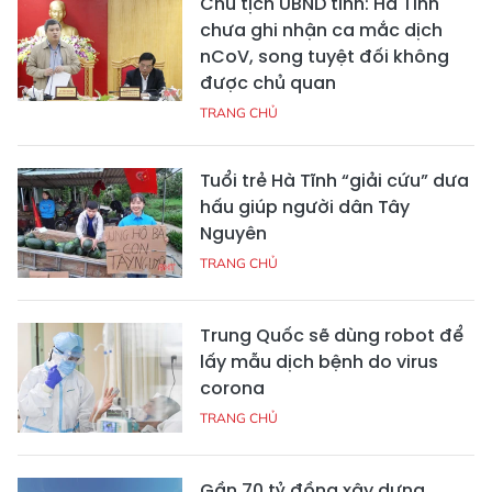
Chủ tịch UBND tỉnh: Hà Tĩnh
chưa ghi nhận ca mắc dịch
nCoV, song tuyệt đối không
được chủ quan
TRANG CHỦ
Tuổi trẻ Hà Tĩnh “giải cứu” dưa
hấu giúp người dân Tây
Nguyên
TRANG CHỦ
Trung Quốc sẽ dùng robot để
lấy mẫu dịch bệnh do virus
corona
TRANG CHỦ
Gần 70 tỷ đồng xây dựng