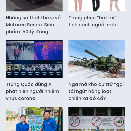
Những sự thật thú vị về
Trang phục “bật mí”
McLaren Senna: Siêu
tính cách người mặc
phẩm 150 tỷ đồng
Trung Quốc dùng AI
Nga mở kho dự trữ “gọi
phát hiện người nhiễm
tái ngũ” hàng loạt
virus corona
chiến xa đồ cổ?