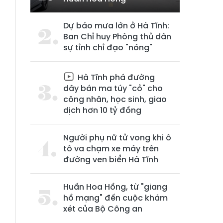
Dự báo mưa lớn ở Hà Tĩnh:
Ban Chỉ huy Phòng thủ dân
sự tỉnh chỉ đạo "nóng"
Hà Tĩnh phá đường
dây bán ma túy "cỏ" cho
công nhân, học sinh, giao
dịch hơn 10 tỷ đồng
Người phụ nữ tử vong khi ô
tô va chạm xe máy trên
đường ven biển Hà Tĩnh
Huấn Hoa Hồng, từ "giang
n
hồ mạng" đến cuộc khám
xét của Bộ Công an
à