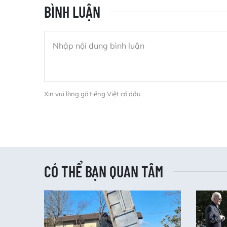
BÌNH LUẬN
Xin vui lòng gõ tiếng Việt có dấu
CÓ THỂ BẠN QUAN TÂM