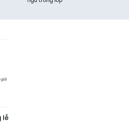
'ngủ trong lớp'
giới
 lễ