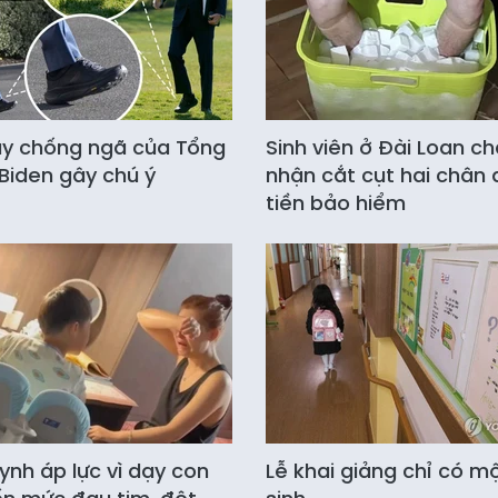
ày chống ngã của Tổng
Sinh viên ở Đài Loan c
Biden gây chú ý
nhận cắt cụt hai chân 
tiền bảo hiểm
ynh áp lực vì dạy con
Lễ khai giảng chỉ có m