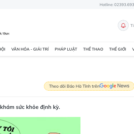
Hotline: 02393.69
T
HỘI
VĂN HÓA - GIẢI TRÍ
PHÁP LUẬT
THỂ THAO
THẾ GIỚI
Theo dõi Báo Hà Tĩnh trên
 khám sức khỏe định kỳ.