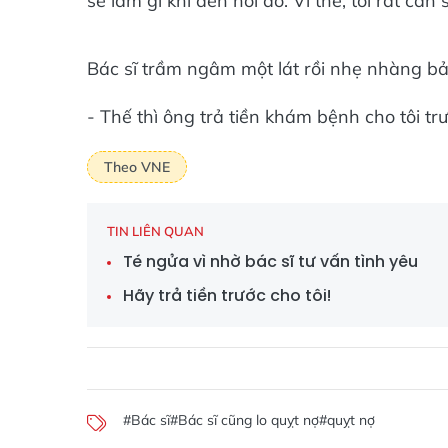
sẽ làm gì khi đến nơi đó. Vì thế, tôi rất cần
Bác sĩ trầm ngâm một lát rồi nhẹ nhàng bả
- Thế thì ông trả tiền khám bệnh cho tôi trư
Theo VNE
TIN LIÊN QUAN
Té ngửa vì nhờ bác sĩ tư vấn tình yêu
Hãy trả tiền trước cho tôi!
#Bác sĩ
#Bác sĩ cũng lo quỵt nợ
#quỵt nợ