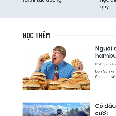
tài xế tắc đường
học đế
quỵ
ĐỌC THÊM
Người 
hambu
02/03/2024 
Don Gorske, 
Guinness về
Cô dâu 
cưới