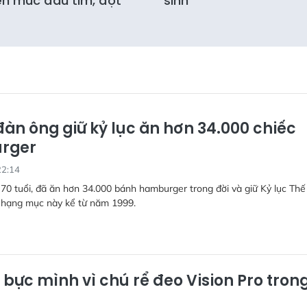
n mức đau tim, đột
sinh
đàn ông giữ kỷ lục ăn hơn 34.000 chiếc
rger
22:14
70 tuổi, đã ăn hơn 34.000 bánh hamburger trong đời và giữ Kỷ lục Thế 
 hạng mục này kể từ năm 1999.
bực mình vì chú rể đeo Vision Pro trong