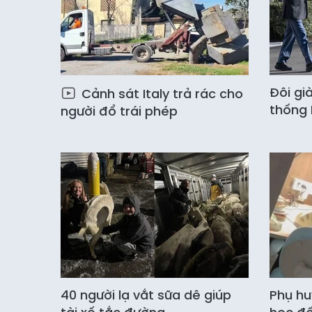
Đôi gi
Cảnh sát Italy trả rác cho
thống 
người đổ trái phép
40 người lạ vắt sữa dê giúp
Phụ hu