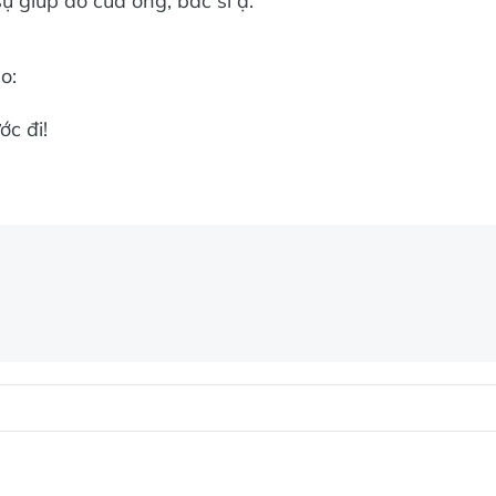
 sự giúp đỡ của ông, bác sĩ ạ.
o:
ớc đi!