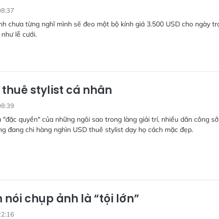
08:37
nh chưa từng nghĩ mình sẽ đeo một bộ kính giá 3.500 USD cho ngày tr
 như lễ cưới.
 thuê stylist cá nhân
08:39
 "đặc quyền" của những ngôi sao trong làng giải trí, nhiều dân công sở
g đang chi hàng nghìn USD thuê stylist dạy họ cách mặc đẹp.
 nói chụp ảnh là “tội lớn”
22:16