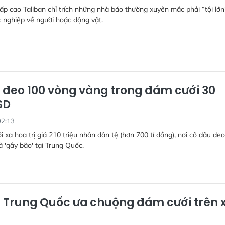
p cao Taliban chỉ trích những nhà báo thường xuyên mắc phải “tội lớn
 nghiệp về người hoặc động vật.
 đeo 100 vòng vàng trong đám cưới 30
SD
02:13
 xa hoa trị giá 210 triệu nhân dân tệ (hơn 700 tỉ đồng), nơi cô dâu đe
 'gây bão' tại Trung Quốc.
rẻ Trung Quốc ưa chuộng đám cưới trên 