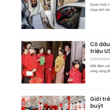
Quan chức cấ
chụp ảnh tác
Cô dâu
triệu U
21/02/2024 
Một đám cưới
vòng vàng đã
Giới t
buýt