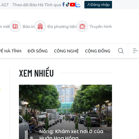
3.427
Theo dõi Báo Hà Tĩnh qua
Đăng nhập
in mới
Báo in
Đa phương tiện
Truyền hình
VỀ HÀ TĨNH
ĐỜI SỐNG
CÔNG NGHỆ
CỘNG ĐỒNG
XEM NHIỀU
Nóng: Khám xét nơi ở của
Huấn Hoa Hồng