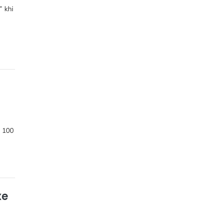
” khi
o 100
xe