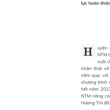
lực hoàn thiệ
H
uyện 
NTM tr
suối c
nhận thức về
năm qua, với 
chương trình 
hết năm 2023
NTM nâng cao
Hương Trà đã