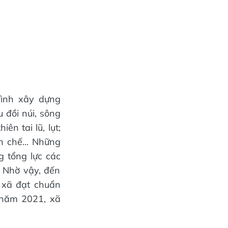
rình xây dựng
 đồi núi, sông
ên tai lũ, lụt;
 chế... Những
g tổng lực các
. Nhờ vậy, đến
 xã đạt chuẩn
 năm 2021, xã