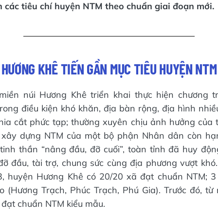
n các tiêu chí huyện NTM theo chuẩn giai đoạn mới.
HƯƠNG KHÊ TIẾN GẦN MỤC TIÊU HUYỆN NTM
miền núi Hương Khê triển khai thực hiện chương t
ong điều kiện khó khăn, địa bàn rộng, địa hình nhiều
hia cắt phức tạp; thường xuyên chịu ảnh hưởng của thi
 xây dựng NTM của một bộ phận Nhân dân còn hạn
tinh thần “nâng đầu, đỡ cuối”, toàn tỉnh đã huy độn
đỡ đầu, tài trợ, chung sức cùng địa phương vượt khó
, huyện Hương Khê có 20/20 xã đạt chuẩn NTM; 3
 (Hương Trạch, Phúc Trạch, Phú Gia). Trước đó, từ
 đạt chuẩn NTM kiểu mẫu.