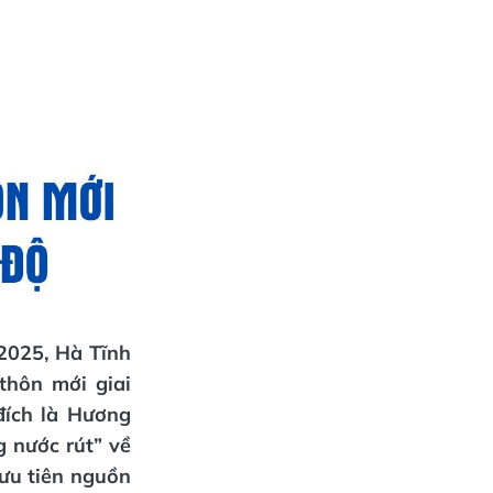
2025, Hà Tĩnh
thôn mới giai
đích là Hương
g nước rút” về
 ưu tiên nguồn