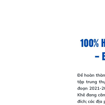
Để hoàn thàn
tập trung th
đoạn 2021-20
Khê đang căng
đích; các địa