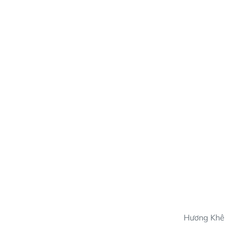
Trên “chặng 
chí cấp huyện
huyện với tổn
loạt khởi côn
với thời gia
tổng lực, bám
nước sạch ch
Hương Bình, 
thành lắp đặt;
đẩy nhanh ti