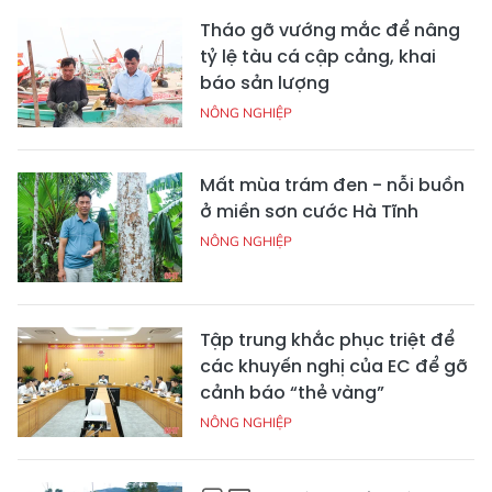
Tháo gỡ vướng mắc để nâng
tỷ lệ tàu cá cập cảng, khai
báo sản lượng
NÔNG NGHIỆP
Mất mùa trám đen - nỗi buồn
ở miền sơn cước Hà Tĩnh
NÔNG NGHIỆP
Tập trung khắc phục triệt để
các khuyến nghị của EC để gỡ
cảnh báo “thẻ vàng”
NÔNG NGHIỆP