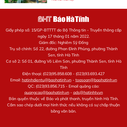
Giấy phép số: 15/GP-BTTTT do Bộ Thông tin - Truyền thông cấp
ngày 17 tháng 01 năm 2022.
Giám đốc: Nghiêm Sỹ Đống
Trụ sở chính: Số 22, đường Phan Đình Phùng, phường Thành
Sen, tỉnh Hà Tĩnh
Cơ sở 2: Số 01, đường Võ Liêm Sơn, phường Thành Sen, tỉnh Hà
Tĩnh
Điện thoại: (023)95.858.608 - (023)93.693.427
Email:
hatinhdientu@baohatinh.vn
-
toasoan@baohatinh.vn
QC: (023)93.856.715 - Email quảng cáo:
quangcao@baohatinh.vn
-
ads@hatinhtv.vn
Bản quyền thuộc về Báo và phát thanh, truyền hình Hà Tĩnh.
Cấm sao chép dưới mọi hình thức nếu không có sự chấp thuận
bằng văn bản.