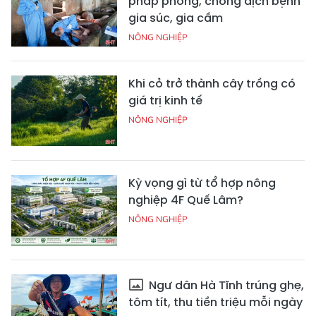
pháp phòng, chống dịch bệnh
gia súc, gia cầm
NÔNG NGHIỆP
Khi cỏ trở thành cây trồng có
giá trị kinh tế
NÔNG NGHIỆP
Kỳ vọng gì từ tổ hợp nông
nghiệp 4F Quế Lâm?
NÔNG NGHIỆP
Ngư dân Hà Tĩnh trúng ghẹ,
tôm tít, thu tiền triệu mỗi ngày