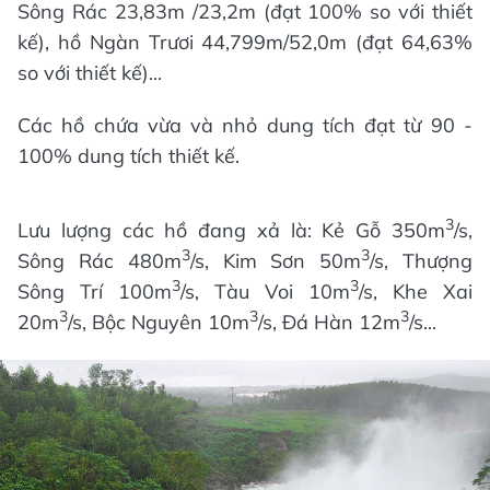
Sông Rác 23,83m /23,2m (đạt 100% so với thiết
kế), hồ Ngàn Trươi 44,799m/52,0m (đạt 64,63%
so với thiết kế)...
Các hồ chứa vừa và nhỏ dung tích đạt từ 90 -
100% dung tích thiết kế.
3
Lưu lượng các hồ đang xả là: Kẻ Gỗ 350m
/s,
3
3
Sông Rác 480m
/s, Kim Sơn 50m
/s, Thượng
3
3
Sông Trí 100m
/s, Tàu Voi 10m
/s, Khe Xai
3
3
3
20m
/s, Bộc Nguyên 10m
/s, Đá Hàn 12m
/s...