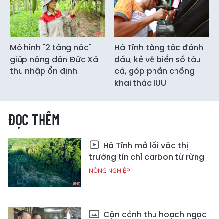
Mô hình "2 tầng nấc"
Hà Tĩnh tăng tốc đánh
giúp nông dân Đức Xá
dấu, kẻ vẽ biển số tàu
thu nhập ổn định
cá, góp phần chống
khai thác IUU
ĐỌC THÊM
Hà Tĩnh mở lối vào thị
trường tín chỉ carbon từ rừng
NÔNG NGHIỆP
Cận cảnh thu hoạch ngọc