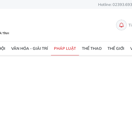
Hotline: 02393.69
T
HỘI
VĂN HÓA - GIẢI TRÍ
PHÁP LUẬT
THỂ THAO
THẾ GIỚI