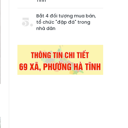
Tĩnh
Bắt 4 đối tượng mua bán,
tổ chức "đập đá" trong
nhà dân