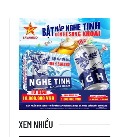
ở
i
XEM NHIỀU