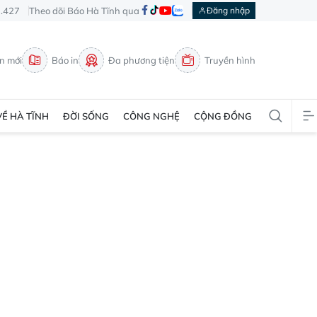
3.427
Theo dõi Báo Hà Tĩnh qua
Đăng nhập
in mới
Báo in
Đa phương tiện
Truyền hình
VỀ HÀ TĨNH
ĐỜI SỐNG
CÔNG NGHỆ
CỘNG ĐỒNG