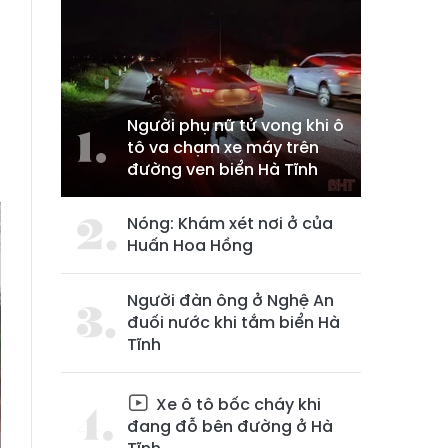
Người phụ nữ tử vong khi ô
tô va chạm xe máy trên
đường ven biển Hà Tĩnh
Nóng: Khám xét nơi ở của
Huấn Hoa Hồng
Người đàn ông ở Nghệ An
đuối nước khi tắm biển Hà
Tĩnh
Xe ô tô bốc cháy khi
đang đỗ bên đường ở Hà