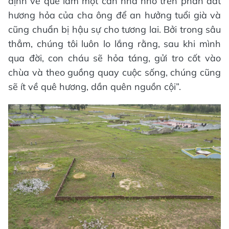
định về quê làm một căn nhà nhỏ trên phần đất
hương hỏa của cha ông để an hưởng tuổi già và
cũng chuẩn bị hậu sự cho tương lai. Bởi trong sâu
thẳm, chúng tôi luôn lo lắng rằng, sau khi mình
qua đời, con cháu sẽ hỏa táng, gửi tro cốt vào
chùa và theo guồng quay cuộc sống, chúng cũng
sẽ ít về quê hương, dần quên nguồn cội”.