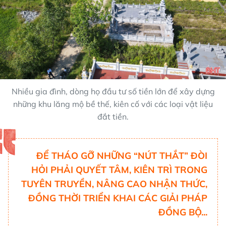
Nhiều gia đình, dòng họ đầu tư số tiền lớn để xây dựng
những khu lăng mộ bề thế, kiên cố với các loại vật liệu
đắt tiền.
ĐỂ THÁO GỠ NHỮNG “NÚT THẮT” ĐÒI
HỎI PHẢI QUYẾT TÂM, KIÊN TRÌ TRONG
TUYÊN TRUYỀN, NÂNG CAO NHẬN THỨC,
ĐỒNG THỜI TRIỂN KHAI CÁC GIẢI PHÁP
ĐỒNG BỘ...