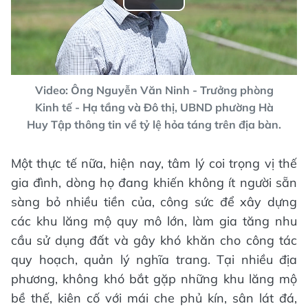
Play
Video
Video: Ông Nguyễn Văn Ninh - Trưởng phòng
Kinh tế - Hạ tầng và Đô thị, UBND phường Hà
Huy Tập thông tin về tỷ lệ hỏa táng trên địa bàn.
Một thực tế nữa, hiện nay, tâm lý coi trọng vị thế
gia đình, dòng họ đang khiến không ít người sẵn
sàng bỏ nhiều tiền của, công sức để xây dựng
các khu lăng mộ quy mô lớn, làm gia tăng nhu
cầu sử dụng đất và gây khó khăn cho công tác
quy hoạch, quản lý nghĩa trang. Tại nhiều địa
phương, không khó bắt gặp những khu lăng mộ
bề thế, kiên cố với mái che phủ kín, sân lát đá,