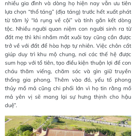
nhiều gia đình và dòng họ hiện nay vẫn ưu tiên
lựa chọn “thổ táng” (địa táng) trước hết xuất phát
từ tâm lý “lá rụng về cội” và tính gắn kết dòng
tộc. Nhiều người quan niệm con người sinh ra từ
đất mẹ thì khi nhắm mắt xuôi tay cũng cần được
trở về với đất để hòa hợp tự nhiên. Việc chôn cất
giúp duy trì khu mộ chung, nơi các thế hệ được
sum họp với tổ tiên, tạo điều kiện thuận lợi để con
cháu thăm viếng, chăm sóc và gìn giữ truyền
thống gia phong. Thêm vào đó, yếu tố phong
thủy mồ mả cũng chi phối lớn vì họ tin rằng mồ
mả yên vị sẽ mang lại sự hưng thịnh cho hậu
duệ”.