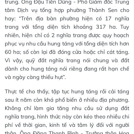
trung. Ông Đậu Tiến Dũng - Phó Giám đốc Trung
tâm Dịch vụ tổng hợp phường Thành Sen cho
hay: “Trên địa bàn phường hiện có 17 nghĩa
trang với tổng diện tích khoảng 317 ha. Tuy
nhiên, hiện chỉ có 2 nghĩa trang được quy hoạch
phục vụ nhu cầu hung táng với tổng diện tích hơn
60 ha; số còn lại đã đóng cửa hoặc chỉ cát táng.
Vì vậy, quỹ đất nghĩa trang nói chung và đất
dành cho hung táng nói riêng đang rất hạn chế
và ngày càng thiếu hụt”.
Thực tế cho thấy, tập tục hung táng rồi cải táng
sau ít năm còn khá phổ biến ở nhiều địa phương.
Không chỉ làm gia tăng nhu cầu sử dụng đất
nghĩa trang, hình thức này còn kéo theo nhiều chi
phí về thời gian, kinh tế và tâm lý đối với người
thân. Ông Đặng Thanh Bình - Trưởng thôn Hoa