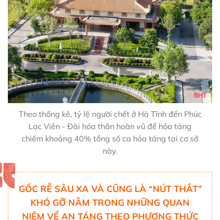
Theo thống kê, tỷ lệ người chết ở Hà Tĩnh đến Phúc
Lạc Viên - Đài hóa thân hoàn vũ để hỏa táng
chiếm khoảng 40% tổng số ca hỏa táng tại cơ sở
này.
GỐC RỄ SÂU XA VÀ CŨNG LÀ “NÚT THẮT”
KHÓ GỠ NẰM TRONG NHỮNG QUAN
NIỆM VỀ AN TÁNG THEO PHƯƠNG THỨC