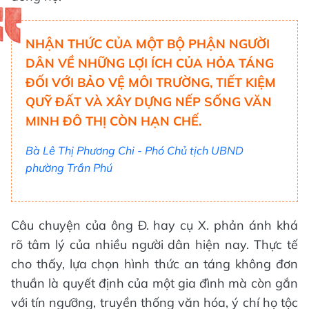
NHẬN THỨC CỦA MỘT BỘ PHẬN NGƯỜI
DÂN VỀ NHỮNG LỢI ÍCH CỦA HỎA TÁNG
ĐỐI VỚI BẢO VỆ MÔI TRƯỜNG, TIẾT KIỆM
QUỸ ĐẤT VÀ XÂY DỰNG NẾP SỐNG VĂN
MINH ĐÔ THỊ CÒN HẠN CHẾ.
Bà Lê Thị Phương Chi - Phó Chủ tịch UBND
phường Trần Phú
Câu chuyện của ông Đ. hay cụ X. phản ánh khá
rõ tâm lý của nhiều người dân hiện nay. Thực tế
cho thấy, lựa chọn hình thức an táng không đơn
thuần là quyết định của một gia đình mà còn gắn
với tín ngưỡng, truyền thống văn hóa, ý chí họ tộc