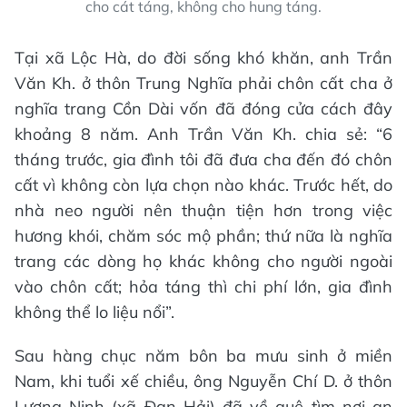
cho cát táng, không cho hung táng.
Tại xã Lộc Hà, do đời sống khó khăn, anh Trần
Văn Kh. ở thôn Trung Nghĩa phải chôn cất cha ở
nghĩa trang Cồn Dài vốn đã đóng cửa cách đây
khoảng 8 năm. Anh Trần Văn Kh. chia sẻ: “6
tháng trước, gia đình tôi đã đưa cha đến đó chôn
cất vì không còn lựa chọn nào khác. Trước hết, do
nhà neo người nên thuận tiện hơn trong việc
hương khói, chăm sóc mộ phần; thứ nữa là nghĩa
trang các dòng họ khác không cho người ngoài
vào chôn cất; hỏa táng thì chi phí lớn, gia đình
không thể lo liệu nổi”.
Sau hàng chục năm bôn ba mưu sinh ở miền
Nam, khi tuổi xế chiều, ông Nguyễn Chí D. ở thôn
Lương Ninh (xã Đan Hải) đã về quê tìm nơi an