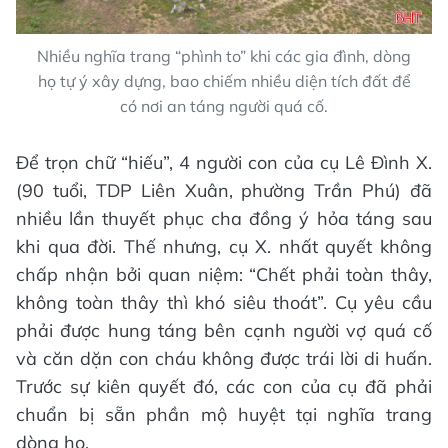
Nhiều nghĩa trang “phình to” khi các gia đình, dòng
họ tự ý xây dựng, bao chiếm nhiều diện tích đất để
có nơi an táng người quá cố.
Để trọn chữ “hiếu”, 4 người con của cụ Lê Đình X.
(90 tuổi, TDP Liên Xuân, phường Trần Phú) đã
nhiều lần thuyết phục cha đồng ý hỏa táng sau
khi qua đời. Thế nhưng, cụ X. nhất quyết không
chấp nhận bởi quan niệm: “Chết phải toàn thây,
không toàn thây thì khó siêu thoát”. Cụ yêu cầu
phải được hung táng bên cạnh người vợ quá cố
và căn dặn con cháu không được trái lời di huấn.
Trước sự kiên quyết đó, các con của cụ đã phải
chuẩn bị sẵn phần mộ huyệt tại nghĩa trang
dòng họ.