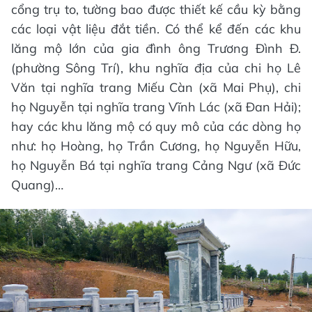
cổng trụ to, tường bao được thiết kế cầu kỳ bằng
các loại vật liệu đắt tiền. Có thể kể đến các khu
lăng mộ lớn của gia đình ông Trương Đình Đ.
(phường Sông Trí), khu nghĩa địa của chi họ Lê
Văn tại nghĩa trang Miếu Càn (xã Mai Phụ), chi
họ Nguyễn tại nghĩa trang Vĩnh Lác (xã Đan Hải);
hay các khu lăng mộ có quy mô của các dòng họ
như: họ Hoàng, họ Trần Cương, họ Nguyễn Hữu,
họ Nguyễn Bá tại nghĩa trang Cảng Ngư (xã Đức
Quang)…