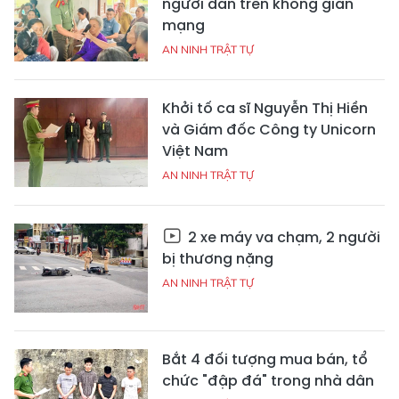
người dân trên không gian
mạng
AN NINH TRẬT TỰ
Khởi tố ca sĩ Nguyễn Thị Hiền
và Giám đốc Công ty Unicorn
Việt Nam
AN NINH TRẬT TỰ
2 xe máy va chạm, 2 người
bị thương nặng
AN NINH TRẬT TỰ
Bắt 4 đối tượng mua bán, tổ
chức "đập đá" trong nhà dân