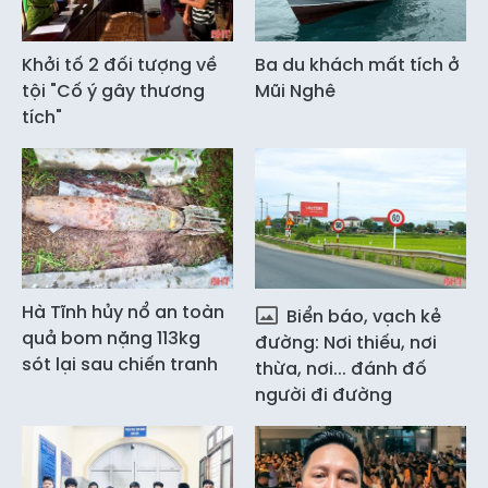
Khởi tố 2 đối tượng về
Ba du khách mất tích ở
tội "Cố ý gây thương
Mũi Nghê
tích"
Hà Tĩnh hủy nổ an toàn
Biển báo, vạch kẻ
quả bom nặng 113kg
đường: Nơi thiếu, nơi
sót lại sau chiến tranh
thừa, nơi... đánh đố
người đi đường