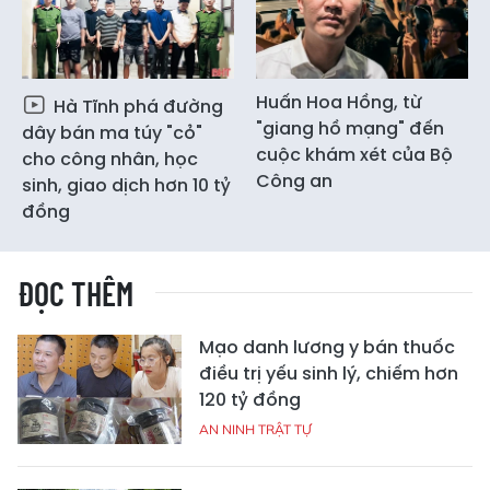
Huấn Hoa Hồng, từ
Hà Tĩnh phá đường
"giang hồ mạng" đến
dây bán ma túy "cỏ"
cuộc khám xét của Bộ
cho công nhân, học
Công an
sinh, giao dịch hơn 10 tỷ
đồng
ĐỌC THÊM
Mạo danh lương y bán thuốc
điều trị yếu sinh lý, chiếm hơn
120 tỷ đồng
AN NINH TRẬT TỰ