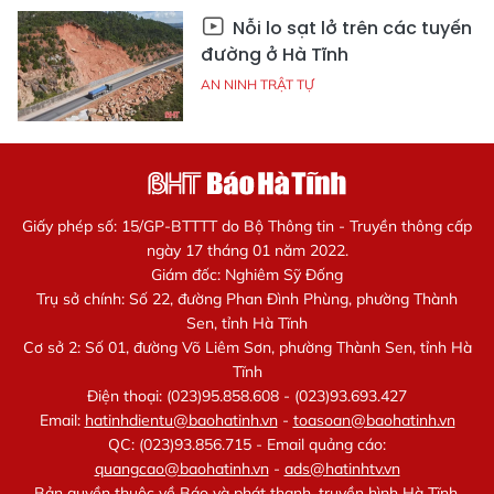
Nỗi lo sạt lở trên các tuyến
đường ở Hà Tĩnh
AN NINH TRẬT TỰ
Giấy phép số: 15/GP-BTTTT do Bộ Thông tin - Truyền thông cấp
ngày 17 tháng 01 năm 2022.
Giám đốc: Nghiêm Sỹ Đống
Trụ sở chính: Số 22, đường Phan Đình Phùng, phường Thành
Sen, tỉnh Hà Tĩnh
Cơ sở 2: Số 01, đường Võ Liêm Sơn, phường Thành Sen, tỉnh Hà
Tĩnh
Điện thoại: (023)95.858.608 - (023)93.693.427
Email:
hatinhdientu@baohatinh.vn
-
toasoan@baohatinh.vn
QC: (023)93.856.715 - Email quảng cáo:
quangcao@baohatinh.vn
-
ads@hatinhtv.vn
Bản quyền thuộc về Báo và phát thanh, truyền hình Hà Tĩnh.