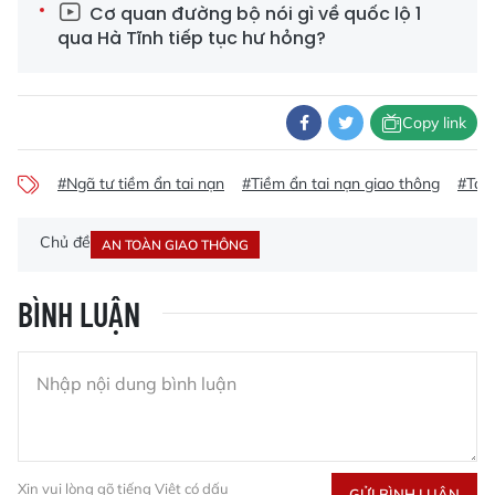
Cơ quan đường bộ nói gì về quốc lộ 1
qua Hà Tĩnh tiếp tục hư hỏng?
Copy link
#Ngã tư tiềm ẩn tai nạn
#Tiềm ẩn tai nạn giao thông
#Tai 
Chủ đề
AN TOÀN GIAO THÔNG
BÌNH LUẬN
Xin vui lòng gõ tiếng Việt có dấu
GỬI BÌNH LUẬN