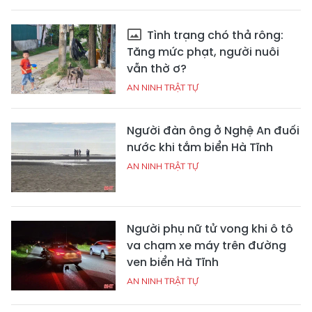
Tình trạng chó thả rông:
Tăng mức phạt, người nuôi
vẫn thờ ơ?
AN NINH TRẬT TỰ
Người đàn ông ở Nghệ An đuối
nước khi tắm biển Hà Tĩnh
AN NINH TRẬT TỰ
Người phụ nữ tử vong khi ô tô
va chạm xe máy trên đường
ven biển Hà Tĩnh
AN NINH TRẬT TỰ