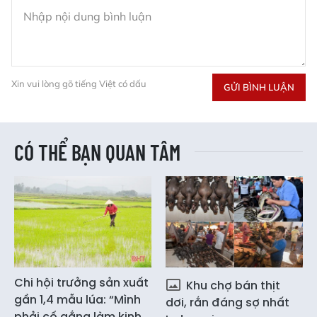
Xin vui lòng gõ tiếng Việt có dấu
GỬI BÌNH LUẬN
CÓ THỂ BẠN QUAN TÂM
Chi hội trưởng sản xuất
Khu chợ bán thịt
gần 1,4 mẫu lúa: “Mình
dơi, rắn đáng sợ nhất
phải cố gắng làm kinh