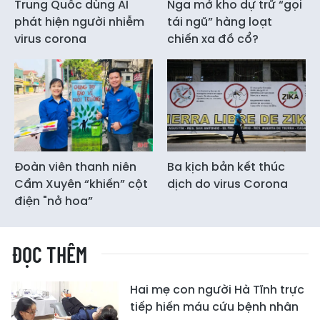
Trung Quốc dùng AI
Nga mở kho dự trữ “gọi
phát hiện người nhiễm
tái ngũ” hàng loạt
virus corona
chiến xa đồ cổ?
Đoàn viên thanh niên
Ba kịch bản kết thúc
Cẩm Xuyên “khiến” cột
dịch do virus Corona
điện "nở hoa”
ĐỌC THÊM
Hai mẹ con người Hà Tĩnh trực
tiếp hiến máu cứu bệnh nhân