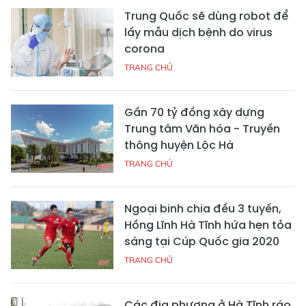
Trung Quốc sẽ dùng robot để
lấy mẫu dịch bệnh do virus
corona
TRANG CHỦ
Gần 70 tỷ đồng xây dựng
Trung tâm Văn hóa - Truyền
thông huyện Lộc Hà
TRANG CHỦ
Ngoại binh chia đều 3 tuyến,
Hồng Lĩnh Hà Tĩnh hứa hẹn tỏa
sáng tại Cúp Quốc gia 2020
TRANG CHỦ
Các địa phương ở Hà Tĩnh ráo