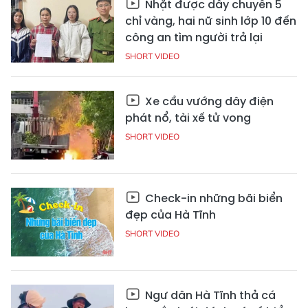
Nhặt được dây chuyền 5
chỉ vàng, hai nữ sinh lớp 10 đến
công an tìm người trả lại
SHORT VIDEO
Xe cẩu vướng dây điện
phát nổ, tài xế tử vong
SHORT VIDEO
Check-in những bãi biển
đẹp của Hà Tĩnh
SHORT VIDEO
Ngư dân Hà Tĩnh thả cá