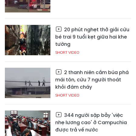
20 phút nghẹt thở giải cứu
bé trai 9 tuổi kẹt giữa hai khe
tường
SHORT VIDEO
2 thanh niên cầm búa phá
mái tôn, cứu 7 người thoát
khỏi đám cháy
SHORT VIDEO
344 người sập bẫy 'việc
nhẹ lương cao' ở Campuchia
được trả về nước