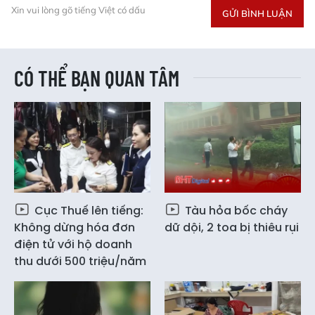
Xin vui lòng gõ tiếng Việt có dấu
GỬI BÌNH LUẬN
CÓ THỂ BẠN QUAN TÂM
Cục Thuế lên tiếng:
Tàu hỏa bốc cháy
Không dừng hóa đơn
dữ dội, 2 toa bị thiêu rụi
điện tử với hộ doanh
thu dưới 500 triệu/năm