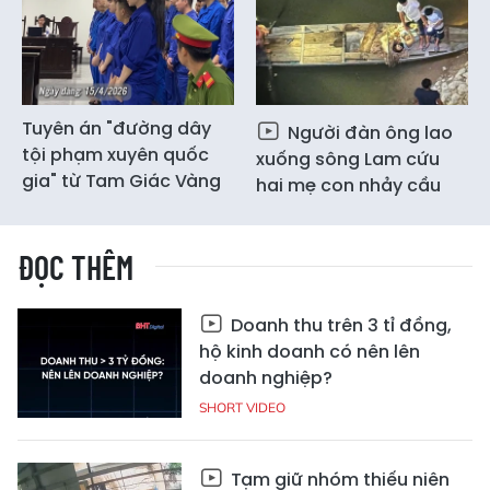
Tuyên án "đường dây
Người đàn ông lao
tội phạm xuyên quốc
xuống sông Lam cứu
gia" từ Tam Giác Vàng
hai mẹ con nhảy cầu
ĐỌC THÊM
Doanh thu trên 3 tỉ đồng,
hộ kinh doanh có nên lên
doanh nghiệp?
SHORT VIDEO
Tạm giữ nhóm thiếu niên