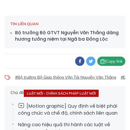
TIN LIÊN QUAN
Bộ trưởng Bộ GTVT Nguyễn Văn Thắng dâng
hương tưởng niệm tại Ngã ba Đồng Lộc
Copy link
#Bộ trưởng Bộ Giao thông Vận Tải Nguyễn Văn Thắng
#Đề 
Chủ đề
LUẬT MỚI - CHÍNH SÁCH PHÁP LUẬT MỚI
[Motion graphic] Quy định về biệt phái
công chức và chế độ, chính sách liên quan
Nâng cao hiệu quả thi hành các luật về