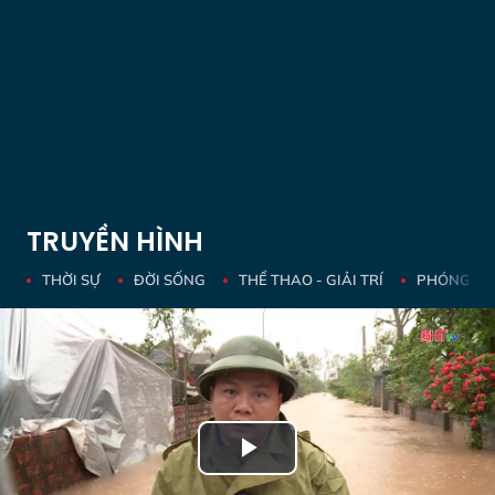
TRUYỀN HÌNH
THỜI SỰ
ĐỜI SỐNG
THỂ THAO - GIẢI TRÍ
PHÓNG SỰ 
Play