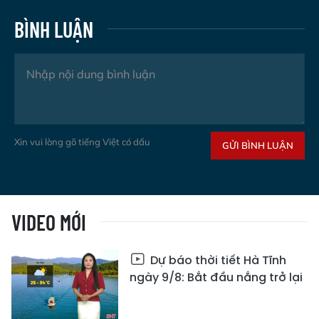
BÌNH LUẬN
Xin vui lòng gõ tiếng Việt có dấu
GỬI BÌNH LUẬN
VIDEO MỚI
Dự báo thời tiết Hà Tĩnh
ngày 9/8: Bắt đầu nắng trở lại