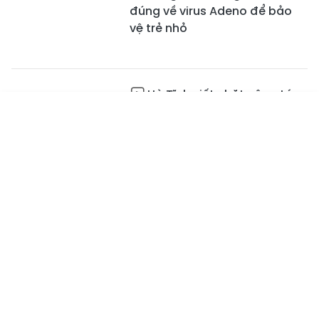
đúng về virus Adeno để bảo
vệ trẻ nhỏ
Hà Tĩnh siết chặt công tác
phòng, chống dịch cúm gia
Tin mới
Emagazine
cầm H5N1
Truyền hình
Podcast
02:30
Chùa Kim Dung – Hồn
thiêng giữa Bằng Sơn
02:01