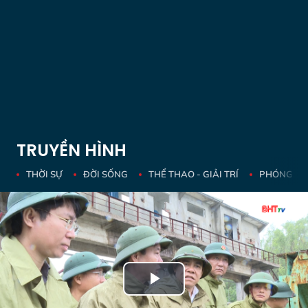
TRUYỀN HÌNH
THỜI SỰ
ĐỜI SỐNG
THỂ THAO - GIẢI TRÍ
PHÓNG SỰ 
Play