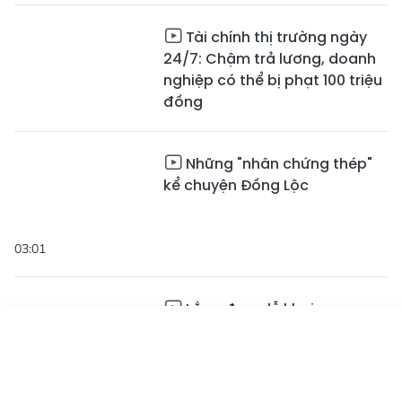
Tài chính thị trường ngày
24/7: Chậm trả lương, doanh
nghiệp có thể bị phạt 100 triệu
đồng
Những "nhân chứng thép"
kể chuyện Đồng Lộc
03:01
Lắng đọng lễ khai mạc
tuần phim kỷ niệm 79 năm
Tin mới
Emagazine
ngày Thương binh - Liệt sĩ
Truyền hình
Podcast
02:25