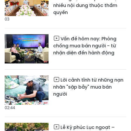
nhiều nội dung thuộc thẩm
quyền
03
Vấn đề hôm nay: Phòng
chống mua bán người - từ
nhận diện đến hành động
Lời cảnh tỉnh từ những nạn
nhân "sập bẫy" mua bán
người
02:44
Lễ Kỳ phúc Lục ngoạt –