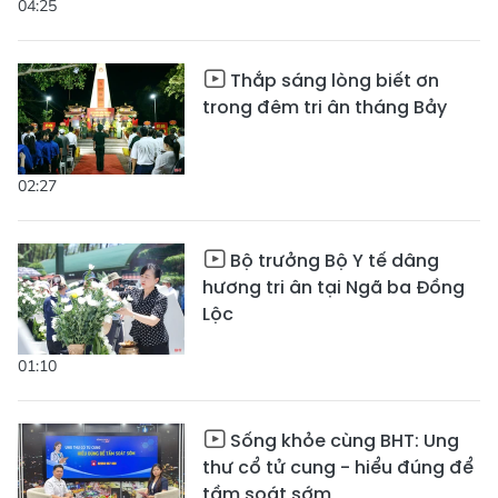
04:25
Thắp sáng lòng biết ơn
trong đêm tri ân tháng Bảy
02:27
Bộ trưởng Bộ Y tế dâng
hương tri ân tại Ngã ba Đồng
Lộc
01:10
Sống khỏe cùng BHT: Ung
thư cổ tử cung - hiểu đúng để
tầm soát sớm