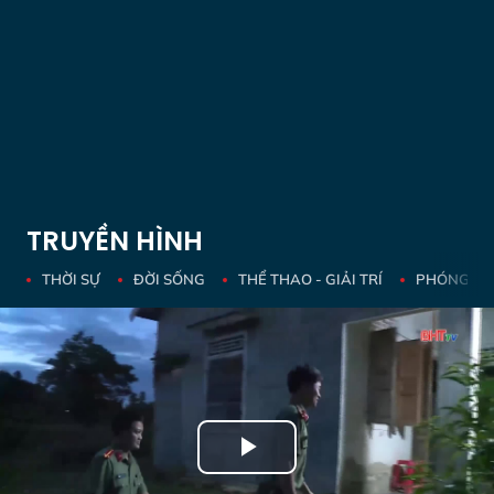
TRUYỀN HÌNH
THỜI SỰ
ĐỜI SỐNG
THỂ THAO - GIẢI TRÍ
PHÓNG SỰ 
Play