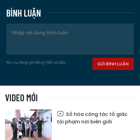
BÌNH LUẬN
Xin vui lòng gõ tiếng Việt có dấu
GỬI BÌNH LUẬN
VIDEO MỚI
Số hóa công tác tố giác
tội phạm nơi biên giới