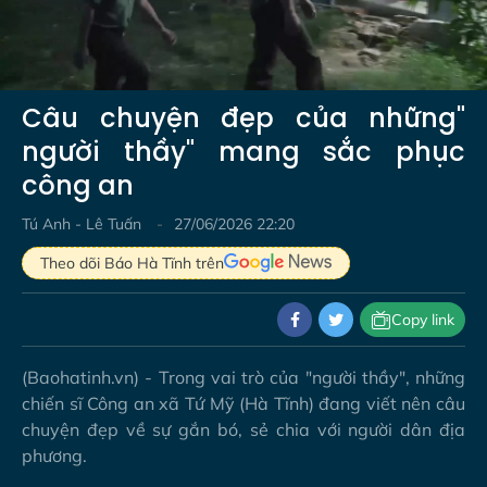
Video
Câu chuyện đẹp của những"
người thầy" mang sắc phục
công an
Tú Anh - Lê Tuấn
27/06/2026 22:20
Theo dõi Báo Hà Tĩnh trên
Copy link
(Baohatinh.vn) - Trong vai trò của "người thầy", những
chiến sĩ Công an xã Tứ Mỹ (Hà Tĩnh) đang viết nên câu
chuyện đẹp về sự gắn bó, sẻ chia với người dân địa
phương.