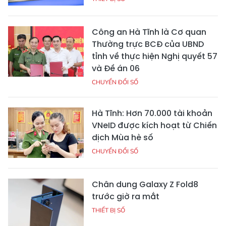
Công an Hà Tĩnh là Cơ quan
Thường trực BCĐ của UBND
tỉnh về thực hiện Nghị quyết 57
và Đề án 06
CHUYỂN ĐỔI SỐ
Hà Tĩnh: Hơn 70.000 tài khoản
VNeID được kích hoạt từ Chiến
dịch Mùa hè số
CHUYỂN ĐỔI SỐ
Chân dung Galaxy Z Fold8
trước giờ ra mắt
THIẾT BỊ SỐ