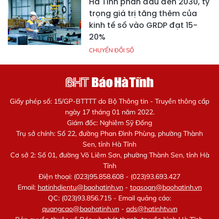
Hà Tĩnh phấn đấu đến 2030, tỷ
trọng giá trị tăng thêm của
kinh tế số vào GRDP đạt 15-
20%
CHUYỂN ĐỔI SỐ
Giấy phép số: 15/GP-BTTTT do Bộ Thông tin - Truyền thông cấp
ngày 17 tháng 01 năm 2022.
Giám đốc: Nghiêm Sỹ Đống
Trụ sở chính: Số 22, đường Phan Đình Phùng, phường Thành
Sen, tỉnh Hà Tĩnh
Cơ sở 2: Số 01, đường Võ Liêm Sơn, phường Thành Sen, tỉnh Hà
Tĩnh
Điện thoại: (023)95.858.608 - (023)93.693.427
Email:
hatinhdientu@baohatinh.vn
-
toasoan@baohatinh.vn
QC: (023)93.856.715 - Email quảng cáo:
quangcao@baohatinh.vn
-
ads@hatinhtv.vn