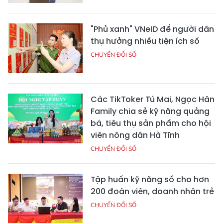
"Phủ xanh" VNeID để người dân
thụ hưởng nhiều tiện ích số
CHUYỂN ĐỔI SỐ
Các TikToker Tú Mai, Ngọc Hân
Family chia sẻ kỹ năng quảng
bá, tiêu thụ sản phẩm cho hội
viên nông dân Hà Tĩnh
CHUYỂN ĐỔI SỐ
Tập huấn kỹ năng số cho hơn
200 đoàn viên, doanh nhân trẻ
CHUYỂN ĐỔI SỐ