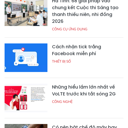
Hà Tĩnh: 68 giải pháp vào
chung kết Cuộc thi Sáng tạo
thanh thiếu niên, nhi đồng
2026
CÔNG CỤ ỨNG DỤNG
Cách nhận tick trắng
Facebook miễn phí
THIẾT BỊ SỐ
Những hiểu lầm lớn nhất về
VoLTE trước khi tắt sóng 2G
CÔNG NGHỆ
Có nên bật chế độ máy bay