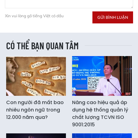
Xin vui lòng gõ tiếng Việt có dấu
GỬI BÌNH LUẬN
CÓ THỂ BẠN QUAN TÂM
Con người đã mất bao
Nâng cao hiệu quả áp
nhiêu ngôn ngữ trong
dụng hệ thống quản lý
12.000 năm qua?
chất lượng TCVN ISO
9001:2015