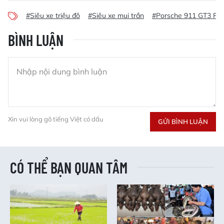
#Siêu xe triệu đô
#Siêu xe mui trần
#Porsche 911 GT3 RS
BÌNH LUẬN
Xin vui lòng gõ tiếng Việt có dấu
GỬI BÌNH LUẬN
CÓ THỂ BẠN QUAN TÂM