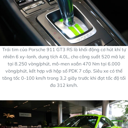
Trái tim của Porsche 911 GT3 RS là khối động cơ hút khí tự
nhiên 6 xy-lanh, dung tích 4.0L, cho công suất 520 mã lực
tại 8.250 vòng/phút, mô-men xoắn 470 Nm tại 6.000
vòng/phút, kết hợp với hộp số PDK 7 cấp. Siêu xe có thể
tăng tốc 0-100 km/h trong 3,2 giây trước khi đạt tốc độ tối
đa 312 km/h.