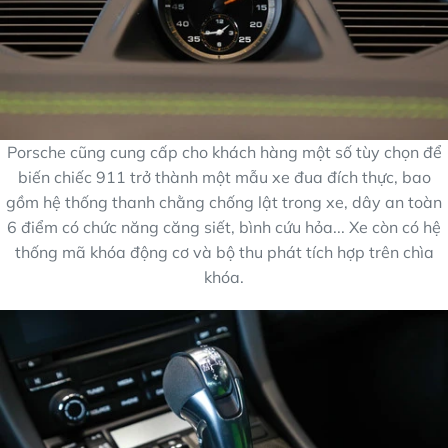
Porsche cũng cung cấp cho khách hàng một số tùy chọn để
biến chiếc 911 trở thành một mẫu xe đua đích thực, bao
gồm hệ thống thanh chằng chống lật trong xe, dây an toàn
6 điểm có chức năng căng siết, bình cứu hỏa... Xe còn có hệ
thống mã khóa động cơ và bộ thu phát tích hợp trên chìa
khóa.