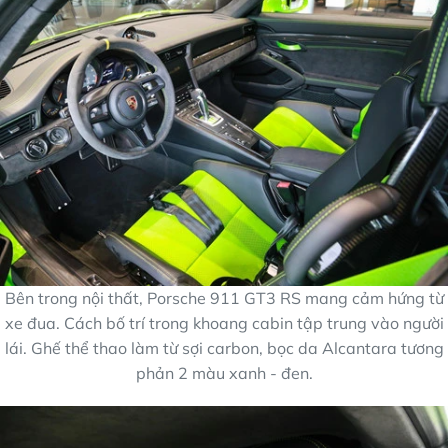
Bên trong nội thất, Porsche 911 GT3 RS mang cảm hứng từ
xe đua. Cách bố trí trong khoang cabin tập trung vào người
lái. Ghế thể thao làm từ sợi carbon, bọc da Alcantara tương
phản 2 màu xanh - đen.