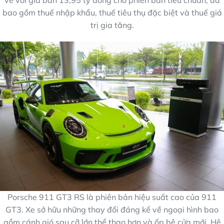
về với giá bán 13,95 tỷ đồng cho phiên bản tiêu chuẩn, đã
bao gồm thuế nhập khẩu, thuế tiêu thụ đặc biệt và thuế giá
trị gia tăng.
Porsche 911 GT3 RS là phiên bản hiệu suất cao của 911
GT3. Xe sở hữu những thay đổi đáng kể về ngoại hình bao
gồm cánh gió sau cỡ lớn thể thao hơn và ốp bệ cửa mới. Hệ