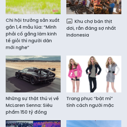
Chi hội trưởng sản xuất
Khu chợ bán thịt
gần 1,4 mẫu lúa: “Mình
dơi, rắn đáng sợ nhất
phải cố gắng làm kinh
Indonesia
tế giỏi thì người dân
mới nghe”
Những sự thật thú vị về
Trang phục “bật mí”
McLaren Senna: Siêu
tính cách người mặc
phẩm 150 tỷ đồng