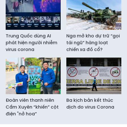
Trung Quốc dùng AI
Nga mở kho dự trữ “gọi
phát hiện người nhiễm
tái ngũ” hàng loạt
virus corona
chiến xa đồ cổ?
Đoàn viên thanh niên
Ba kịch bản kết thúc
Cẩm Xuyên “khiến” cột
dịch do virus Corona
điện "nở hoa”