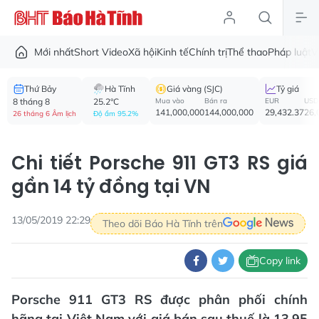
Mới nhất
Short Video
Xã hội
Kinh tế
Chính trị
Thể thao
Pháp luật
V
Thứ Bảy
Hà Tĩnh
Giá vàng (SJC)
Tỷ giá
8 tháng 8
25.2°C
Mua vào
Bán ra
EUR
USD
141,000,000
144,000,000
29,432.37
26,
26 tháng 6 Âm lịch
Độ ẩm 95.2%
Chi tiết Porsche 911 GT3 RS giá
gần 14 tỷ đồng tại VN
13/05/2019 22:29
Theo dõi Báo Hà Tĩnh trên
Copy link
Porsche 911 GT3 RS được phân phối chính
hãng tại Việt Nam với giá bán sau thuế là 13,95