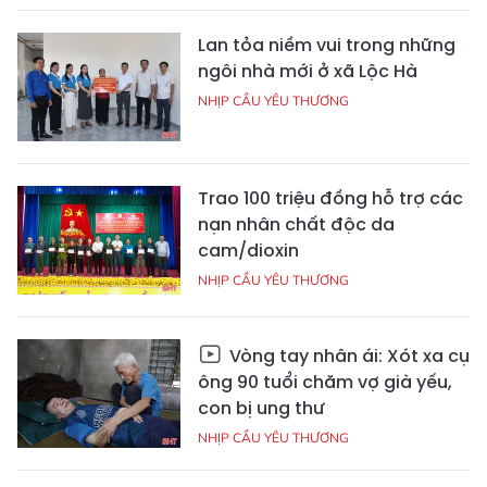
Lan tỏa niềm vui trong những
ngôi nhà mới ở xã Lộc Hà
NHỊP CẦU YÊU THƯƠNG
Trao 100 triệu đồng hỗ trợ các
nạn nhân chất độc da
cam/dioxin
NHỊP CẦU YÊU THƯƠNG
Vòng tay nhân ái: Xót xa cụ
ông 90 tuổi chăm vợ già yếu,
con bị ung thư
NHỊP CẦU YÊU THƯƠNG