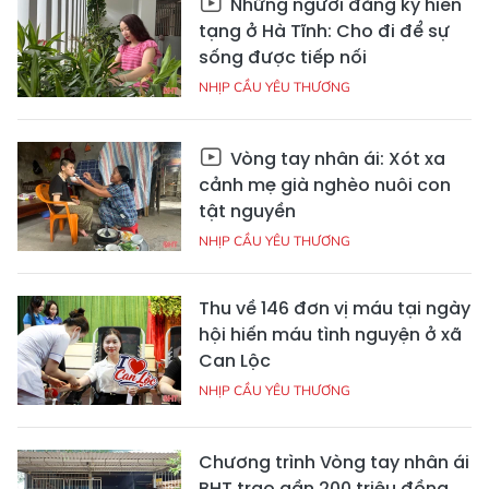
Những người đăng ký hiến
tạng ở Hà Tĩnh: Cho đi để sự
sống được tiếp nối
NHỊP CẦU YÊU THƯƠNG
Vòng tay nhân ái: Xót xa
cảnh mẹ già nghèo nuôi con
tật nguyền
NHỊP CẦU YÊU THƯƠNG
Thu về 146 đơn vị máu tại ngày
hội hiến máu tình nguyện ở xã
Can Lộc
NHỊP CẦU YÊU THƯƠNG
Chương trình Vòng tay nhân ái
BHT trao gần 200 triệu đồng