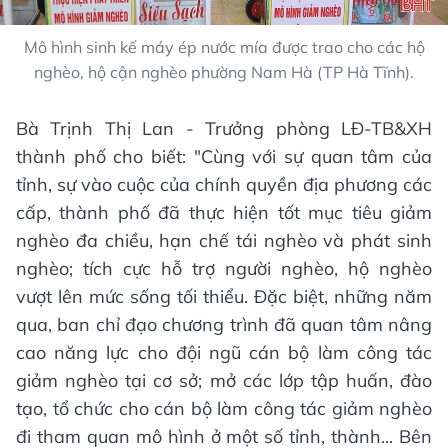
Mô hình sinh kế máy ép nước mía được trao cho các hộ
nghèo, hộ cận nghèo phường Nam Hà (TP Hà Tĩnh).
Bà Trịnh Thị Lan - Trưởng phòng LĐ-TB&XH
thành phố cho biết: "Cùng với sự quan tâm của
tỉnh, sự vào cuộc của chính quyền địa phương các
cấp, thành phố đã thực hiện tốt mục tiêu giảm
nghèo đa chiều, hạn chế tái nghèo và phát sinh
nghèo; tích cực hỗ trợ người nghèo, hộ nghèo
vượt lên mức sống tối thiểu. Đặc biệt, những năm
qua, ban chỉ đạo chương trình đã quan tâm nâng
cao năng lực cho đội ngũ cán bộ làm công tác
giảm nghèo tại cơ sở; mở các lớp tập huấn, đào
tạo, tổ chức cho cán bộ làm công tác giảm nghèo
đi tham quan mô hình ở một số tỉnh, thành... Bên