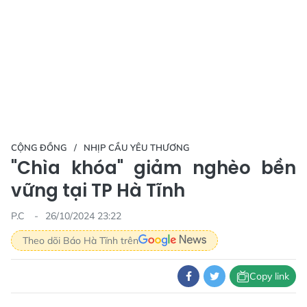
CỘNG ĐỒNG
NHỊP CẦU YÊU THƯƠNG
"Chìa khóa" giảm nghèo bền
vững tại TP Hà Tĩnh
P.C
26/10/2024 23:22
Theo dõi Báo Hà Tĩnh trên
Copy link