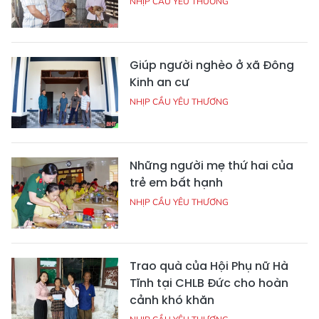
NHỊP CẦU YÊU THƯƠNG
Giúp người nghèo ở xã Đông
Kinh an cư
NHỊP CẦU YÊU THƯƠNG
Những người mẹ thứ hai của
trẻ em bất hạnh
NHỊP CẦU YÊU THƯƠNG
Trao quà của Hội Phụ nữ Hà
Tĩnh tại CHLB Đức cho hoàn
cảnh khó khăn