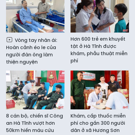
Hơn 600 trẻ em khuyết
Vòng tay nhân ái:
tật ở Hà Tĩnh được
Hoàn cảnh éo le của
khám, phẫu thuật miễn
người đàn ông làm
phí
thiện nguyện
8 cán bộ, chiến sĩ Công
Khám, cấp thuốc miễn
an Hà Tĩnh vượt hơn
phí cho gần 300 người
50km hiến máu cứu
dân ở xã Hương Sơn