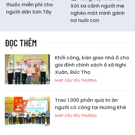
thuốc miễn phí cho
Xót xa cảnh người mẹ
người dân Sơn Tây
nghèo một mình gánh
nợ nuôi con
ĐỌC THÊM
Khởi công, bàn giao nhà ở cho
gia đình chính sách ở xã Nghi
Xuân, Đức Thọ
NHỊP CẦU YÊU THƯƠNG
Trao 1.000 phần quà tri ân
người có công tại Hương Khê
NHỊP CẦU YÊU THƯƠNG