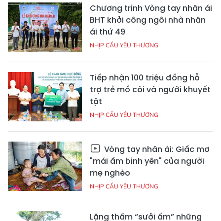
Chương trình Vòng tay nhân ái
BHT khởi công ngôi nhà nhân
ái thứ 49
NHỊP CẦU YÊU THƯƠNG
Tiếp nhận 100 triệu đồng hỗ
trợ trẻ mồ côi và người khuyết
tật
NHỊP CẦU YÊU THƯƠNG
Vòng tay nhân ái: Giấc mơ
"mái ấm bình yên" của người
mẹ nghèo
NHỊP CẦU YÊU THƯƠNG
Lặng thầm “sưởi ấm” những