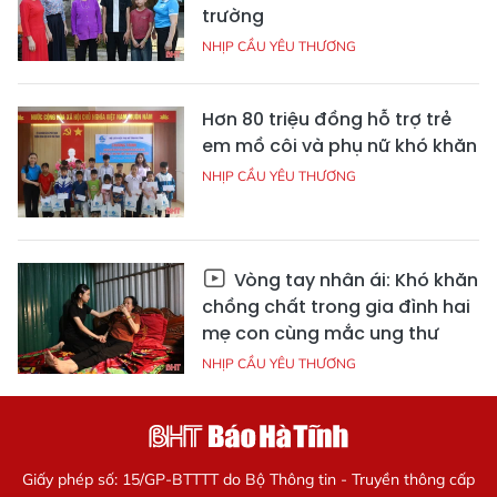
trường
NHỊP CẦU YÊU THƯƠNG
Hơn 80 triệu đồng hỗ trợ trẻ
em mồ côi và phụ nữ khó khăn
NHỊP CẦU YÊU THƯƠNG
Vòng tay nhân ái: Khó khăn
chồng chất trong gia đình hai
mẹ con cùng mắc ung thư
NHỊP CẦU YÊU THƯƠNG
Giấy phép số: 15/GP-BTTTT do Bộ Thông tin - Truyền thông cấp