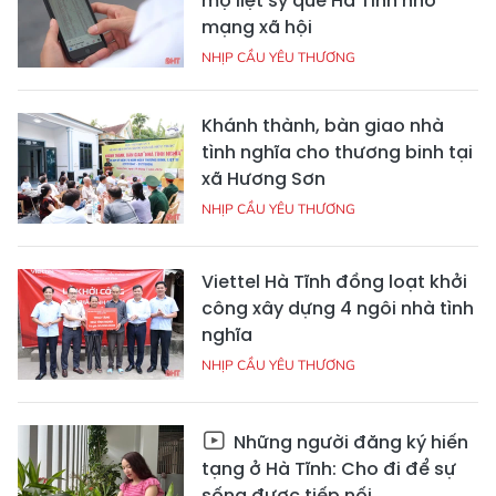
mộ liệt sỹ quê Hà Tĩnh nhờ
mạng xã hội
NHỊP CẦU YÊU THƯƠNG
Khánh thành, bàn giao nhà
tình nghĩa cho thương binh tại
xã Hương Sơn
NHỊP CẦU YÊU THƯƠNG
Viettel Hà Tĩnh đồng loạt khởi
công xây dựng 4 ngôi nhà tình
nghĩa
NHỊP CẦU YÊU THƯƠNG
Những người đăng ký hiến
tạng ở Hà Tĩnh: Cho đi để sự
sống được tiếp nối