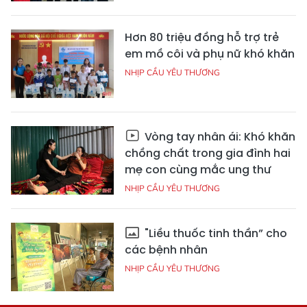
Hơn 80 triệu đồng hỗ trợ trẻ
em mồ côi và phụ nữ khó khăn
NHỊP CẦU YÊU THƯƠNG
Vòng tay nhân ái: Khó khăn
chồng chất trong gia đình hai
mẹ con cùng mắc ung thư
NHỊP CẦU YÊU THƯƠNG
"Liều thuốc tinh thần” cho
các bệnh nhân
NHỊP CẦU YÊU THƯƠNG