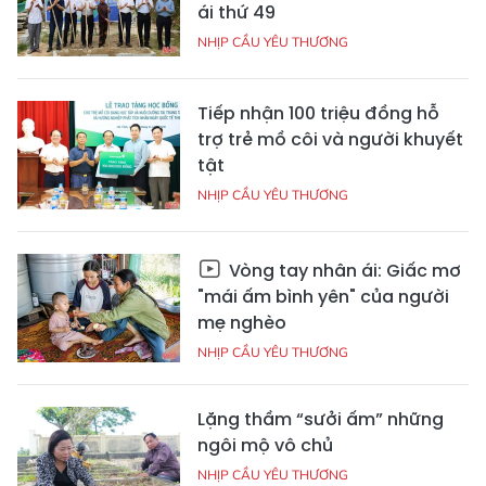
ái thứ 49
NHỊP CẦU YÊU THƯƠNG
Tiếp nhận 100 triệu đồng hỗ
trợ trẻ mồ côi và người khuyết
tật
NHỊP CẦU YÊU THƯƠNG
Vòng tay nhân ái: Giấc mơ
"mái ấm bình yên" của người
mẹ nghèo
NHỊP CẦU YÊU THƯƠNG
Lặng thầm “sưởi ấm” những
ngôi mộ vô chủ
NHỊP CẦU YÊU THƯƠNG