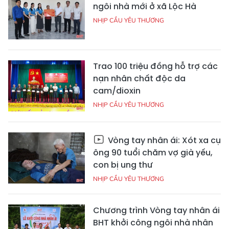
ngôi nhà mới ở xã Lộc Hà
NHỊP CẦU YÊU THƯƠNG
Trao 100 triệu đồng hỗ trợ các
nạn nhân chất độc da
cam/dioxin
NHỊP CẦU YÊU THƯƠNG
Vòng tay nhân ái: Xót xa cụ
ông 90 tuổi chăm vợ già yếu,
con bị ung thư
NHỊP CẦU YÊU THƯƠNG
Chương trình Vòng tay nhân ái
BHT khởi công ngôi nhà nhân