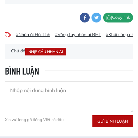
Copy link
#Nhân ái Hà Tĩnh
#Vòng tay nhân ái BHT
#Khởi công nhà 
Chủ đề
NHỊP CẦU NHÂN ÁI
BÌNH LUẬN
Xin vui lòng gõ tiếng Việt có dấu
GỬI BÌNH LUẬN