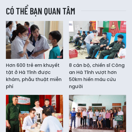
CÓ THỂ BẠN QUAN TÂM
Hơn 600 trẻ em khuyết
8 cán bộ, chiến sĩ Công
tật ở Hà Tĩnh được
an Hà Tĩnh vượt hơn
khám, phẫu thuật miễn
50km hiến máu cứu
phí
người