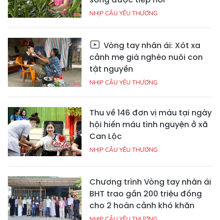
NHỊP CẦU YÊU THƯƠNG
Vòng tay nhân ái: Xót xa
cảnh mẹ già nghèo nuôi con
tật nguyền
NHỊP CẦU YÊU THƯƠNG
Thu về 146 đơn vị máu tại ngày
hội hiến máu tình nguyện ở xã
Can Lộc
NHỊP CẦU YÊU THƯƠNG
Chương trình Vòng tay nhân ái
BHT trao gần 200 triệu đồng
cho 2 hoàn cảnh khó khăn
NHỊP CẦU YÊU THƯƠNG